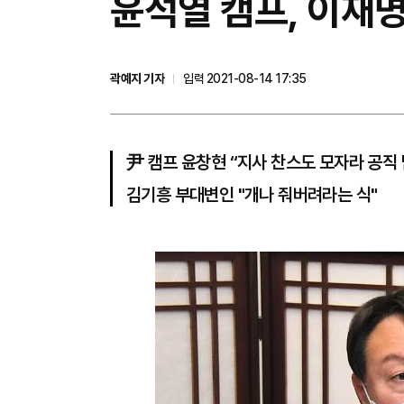
윤석열 캠프, 이재명
곽예지 기자
입력 2021-08-14 17:35
尹 캠프 윤창현 “지사 찬스도 모자라 공직 
김기흥 부대변인 "개나 줘버려라는 식"