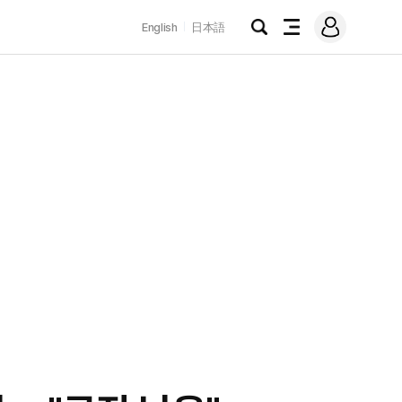
로
English
日本語
그
검
전
인
색
체
메
뉴