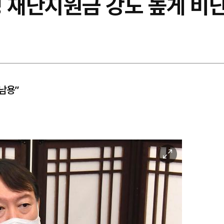
 재난지원금 강도 높게 비난..
남용”
이
미
지
확
대