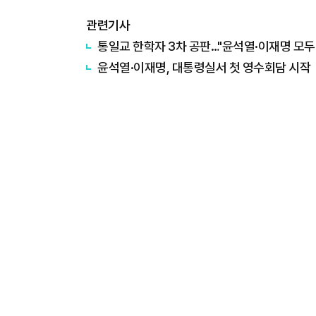
관련기사
통일교 한학자 3차 공판…"윤석열·이재명 모두
윤석열·이재명, 대통령실서 첫 영수회담 시작