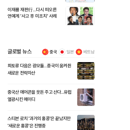
이재룡 재판行…다시 떠오른
연예계 '사고 후 미조치' 사례
글로벌 뉴스
중국
일본
베트남
희토류 다음은 광모듈…중국이 움켜쥔
새로운 전략자산
중국산 에어콘을 웃돈 주고 산다...유럽
열광시킨 메이디
스티븐 로치 '과거의 홍콩'은 끝났지만
'새로운 홍콩'은 진행중