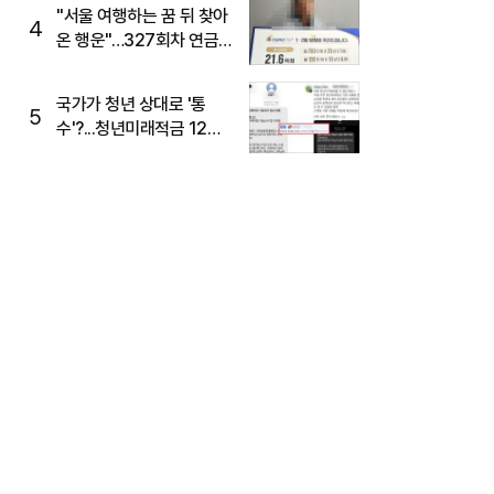
"서울 여행하는 꿈 뒤 찾아
4
온 행운"…327회차 연금
복권720+ 당첨번호조회
주목
국가가 청년 상대로 '통
5
수'?...청년미래적금 12%
준다더니 "응, 오류야"