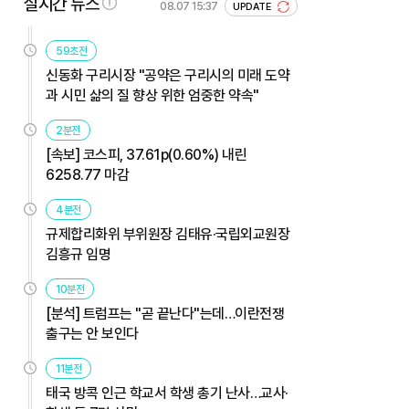
실시간 뉴스
08.07 15:37
UPDATE
59초전
신동화 구리시장 "공약은 구리시의 미래 도약
과 시민 삶의 질 향상 위한 엄중한 약속"
2분전
[속보] 코스피, 37.61p(0.60%) 내린
6258.77 마감
4분전
규제합리화위 부위원장 김태유·국립외교원장
김흥규 임명
10분전
[분석] 트럼프는 "곧 끝난다"는데…이란전쟁
출구는 안 보인다
11분전
태국 방콕 인근 학교서 학생 총기 난사…교사·