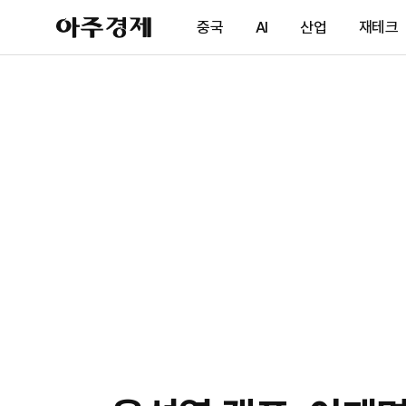
아
중국
AI
산업
재테크
주
경
제