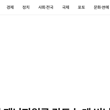
경제
정치
사회·전국
국제
포토
문화·연예