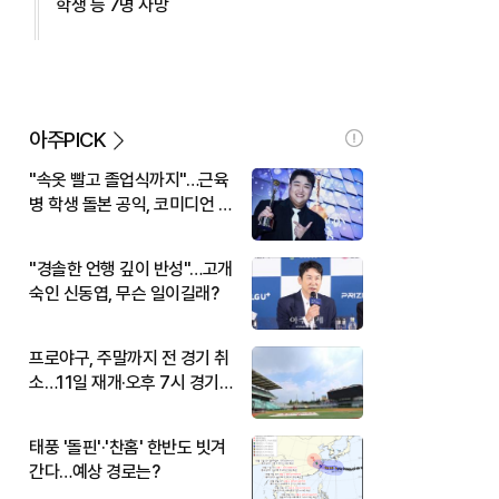
학생 등 7명 사망
아주PICK
"속옷 빨고 졸업식까지"…근육
병 학생 돌본 공익, 코미디언 김
규원이었다
"경솔한 언행 깊이 반성"…고개
숙인 신동엽, 무슨 일이길래?
프로야구, 주말까지 전 경기 취
소…11일 재개·오후 7시 경기
시작
태풍 '돌핀'·'찬홈' 한반도 빗겨
간다…예상 경로는?