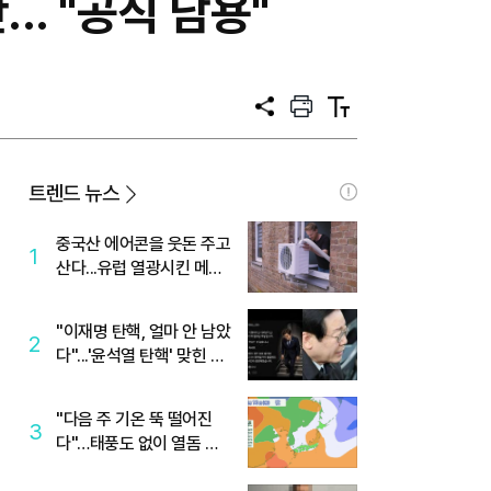
. "공직 남용"
공
프
텍
유
린
스
트
트
크
기
트렌드 뉴스
중국산 에어콘을 웃돈 주고
1
산다...유럽 열광시킨 메이
디
"이재명 탄핵, 얼마 안 남았
2
다"...'윤석열 탄핵' 맞힌 무
당, '성지글' 등장
"다음 주 기온 뚝 떨어진
3
다"…태풍도 없이 열돔 박
살 낸 '이것'