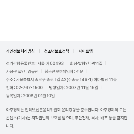
Unmute
개인정보처리방침
청소년보호정책
사이트맵
정기간행등록번호 : 서울 아 00493
회장·발행인 : 곽영길
사장·편집인 : 임규진
청소년보호책임자 : 전운
주소 : 서울특별시 종로구 종로 1길 42(수송동 146-1) 이마빌딩 11층
전화 : 02-767-1500
발행일자 : 2007년 11월 15일
등록일자 : 2008년 01월10일
아주경제는 인터넷신문윤리위원회 윤리강령을 준수합니다. 아주경제의 모든
콘텐츠(기사)는 저작권법의 보호를 받으며, 무단전재, 복사, 배포 등을 금지합
니다.