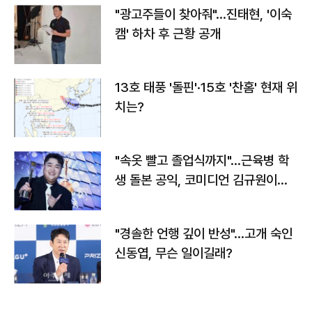
"광고주들이 찾아줘"…진태현, '이숙
캠' 하차 후 근황 공개
13호 태풍 '돌핀'·15호 '찬홈' 현재 위
치는?
"속옷 빨고 졸업식까지"…근육병 학
생 돌본 공익, 코미디언 김규원이었
다
"경솔한 언행 깊이 반성"…고개 숙인
신동엽, 무슨 일이길래?