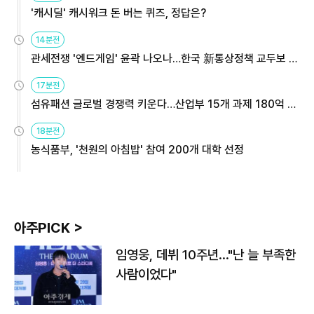
'캐시딜' 캐시워크 돈 버는 퀴즈, 정답은?
14분전
관세전쟁 '엔드게임' 윤곽 나오나…한국 新통상정책 교두보 활
용해야
17분전
섬유패션 글로벌 경쟁력 키운다…산업부 15개 과제 180억 지
원
18분전
농식품부, '천원의 아침밥' 참여 200개 대학 선정
아주PICK >
임영웅, 데뷔 10주년…"난 늘 부족한
사람이었다"