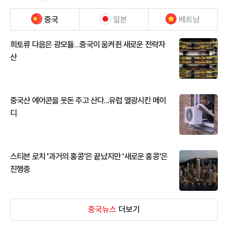
중국
일본
베트남
희토류 다음은 광모듈…중국이 움켜쥔 새로운 전략자
산
중국산 에어콘을 웃돈 주고 산다...유럽 열광시킨 메이
디
스티븐 로치 '과거의 홍콩'은 끝났지만 '새로운 홍콩'은
진행중
중국뉴스
더보기