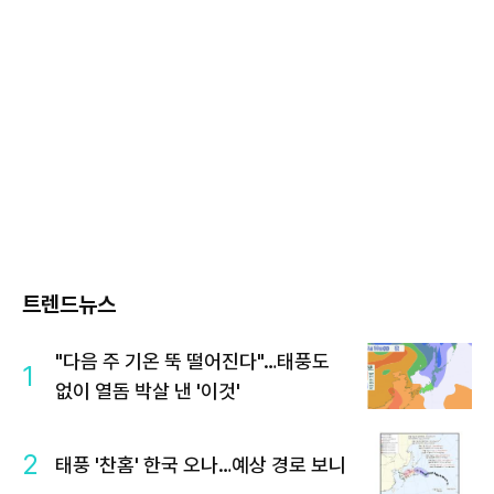
트렌드뉴스
"다음 주 기온 뚝 떨어진다"…태풍도
1
없이 열돔 박살 낸 '이것'
2
태풍 '찬홈' 한국 오나…예상 경로 보니