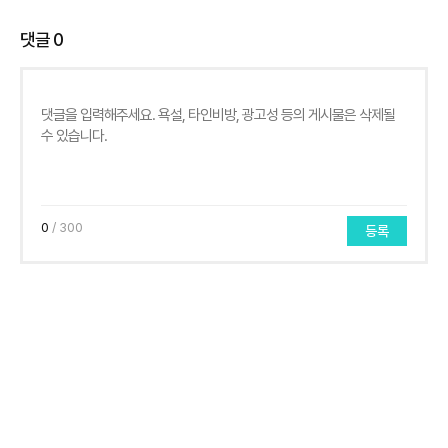
댓글
0
0
/ 300
등록