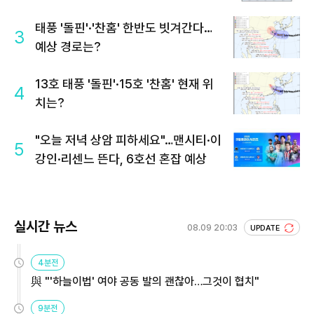
태풍 '돌핀'·'찬홈' 한반도 빗겨간다…
3
예상 경로는?
13호 태풍 '돌핀'·15호 '찬홈' 현재 위
4
치는?
"오늘 저녁 상암 피하세요"…맨시티·이
5
강인·리센느 뜬다, 6호선 혼잡 예상
실시간 뉴스
08.09 20:03
UPDATE
4분전
與 "'하늘이법' 여야 공동 발의 괜찮아…그것이 협치"
9분전