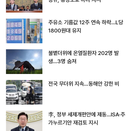
주유소 기름값 12주 연속 하락…L당
1800원대 유지
불볕더위에 온열질환자 202명 발
생…3명 숨져
전국 무더위 지속…동해안 강한 비
李, 정부 세제개편안에 제동…ISA·주
가누르기안 재검토 지시