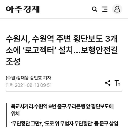
로
아
그
검
전
주
인
색
체
경
메
제
뉴
수원시, 수원역 주변 횡단보도 3개
소에 ‘로고젝터’ 설치...보행안전길
조성
(수원)강대웅·송인호 기자
공
텍
입력 2021-08-13 09:51
유
스
트
크
기
육교사거리.수원역 9번 출구.우리은행 앞 횡단보도에
위치
‘무단횡단 그만!’, ‘도로 위 무법자 무단횡단’ 등 문구 삽입