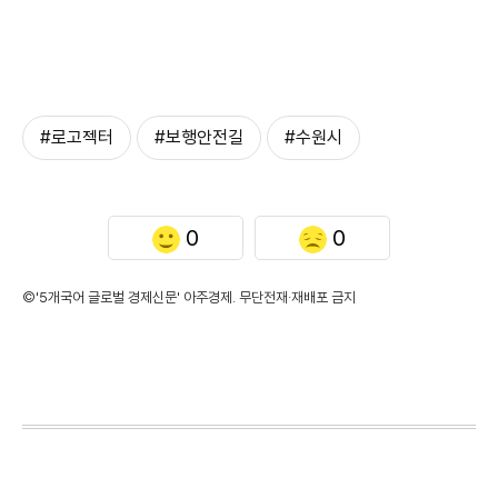
#로고젝터
#보행안전길
#수원시
0
0
©'5개국어 글로벌 경제신문' 아주경제. 무단전재·재배포 금지