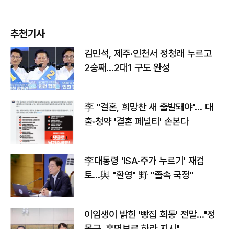
추천기사
김민석, 제주·인천서 정청래 누르고
2승째…2대1 구도 완성
李 "결혼, 희망찬 새 출발돼야"… 대
출·청약 '결혼 페널티' 손본다
李대통령 'ISA·주가 누르기' 재검
토…與 "환영" 野 "졸속 국정"
이임생이 밝힌 '빵집 회동' 전말…"정
몽규, 홍명보로 하라 지시"