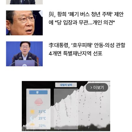
與, 황희 '폐기 버스 청년 주택' 제안
에 "당 입장과 무관…개인 의견"
李대통령, '호우피해' 안동·의성 관할
4개면 특별재난지역 선포
더보기
arrow_forward_ios