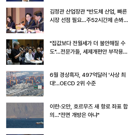
김정관 산업장관 "반도체 산업, 빠른
시장 선점 필요…주52시간제 손봐
야"
"집값보다 전월세가 더 불안해질 수
도"…전문가들, 세제개편안 부작용
우려
6월 경상흑자, 497억달러 '사상 최
대'…OECD 2위 수준
이란·오만, 호르무즈 새 항로 좌표 합
의…"전면 개방은 아냐"