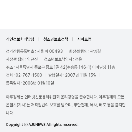
Unmute
개인정보처리방침
청소년보호정책
사이트맵
정기간행등록번호 : 서울 아 00493
회장·발행인 : 곽영길
사장·편집인 : 임규진
청소년보호책임자 : 전운
주소 : 서울특별시 종로구 종로 1길 42(수송동 146-1) 이마빌딩 11층
전화 : 02-767-1500
발행일자 : 2007년 11월 15일
등록일자 : 2008년 01월10일
아주경제는 인터넷신문윤리위원회 윤리강령을 준수합니다. 아주경제의 모든
콘텐츠(기사)는 저작권법의 보호를 받으며, 무단전재, 복사, 배포 등을 금지합
니다.
Copyright ⓒ AJUNEWS All rights reserved.