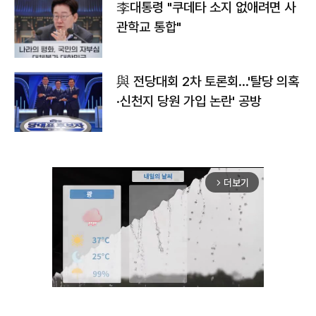
李대통령 "쿠데타 소지 없애려면 사
관학교 통합"
與 전당대회 2차 토론회…'탈당 의혹
·신천지 당원 가입 논란' 공방
더보기
arrow_forward_ios