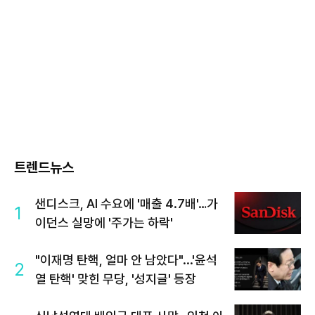
트렌드뉴스
샌디스크, AI 수요에 '매출 4.7배'…가
1
이던스 실망에 '주가는 하락'
"이재명 탄핵, 얼마 안 남았다"...'윤석
2
열 탄핵' 맞힌 무당, '성지글' 등장