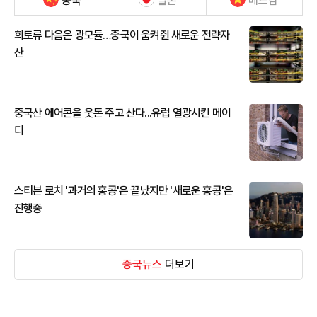
중국
일본
베트남
희토류 다음은 광모듈…중국이 움켜쥔 새로운 전략자
산
중국산 에어콘을 웃돈 주고 산다...유럽 열광시킨 메이
디
스티븐 로치 '과거의 홍콩'은 끝났지만 '새로운 홍콩'은
진행중
중국뉴스
더보기