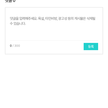
댓글
0
0
/ 300
등록