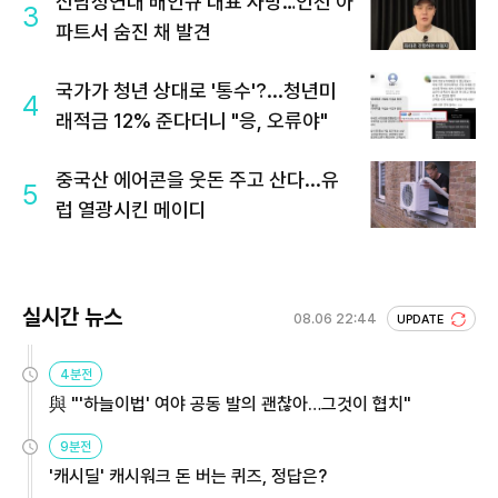
신남성연대 배인규 대표 사망…인천 아
3
파트서 숨진 채 발견
국가가 청년 상대로 '통수'?...청년미
4
래적금 12% 준다더니 "응, 오류야"
중국산 에어콘을 웃돈 주고 산다...유
5
럽 열광시킨 메이디
실시간 뉴스
08.06 22:44
UPDATE
4분전
與 "'하늘이법' 여야 공동 발의 괜찮아…그것이 협치"
9분전
'캐시딜' 캐시워크 돈 버는 퀴즈, 정답은?