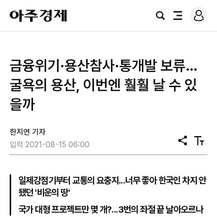
로
아
그
검
전
주
인
색
체
경
메
제
뉴
​금융위기·용산참사·통개발 보류…
굴욕의 용산, 이번엔 훨훨 날 수 있
을까
한지연 기자
공
텍
입력 2021-08-15 06:00
유
스
트
크
기
일제강점기부터 교통의 요충지...너무 좋아 한국인 차지 안
됐던 '비운의 땅'
국가 대형 프로젝트만 몇 개?...3번의 좌절 끝 날아오르나