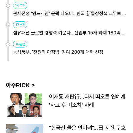
14분전
관세전쟁 '엔드게임' 윤곽 나오나…한국 新통상정책 교두보 활
용해야
17분전
섬유패션 글로벌 경쟁력 키운다…산업부 15개 과제 180억 지
원
18분전
농식품부, '천원의 아침밥' 참여 200개 대학 선정
아주PICK >
이재룡 재판行…다시 떠오른 연예계
'사고 후 미조치' 사례
"한국산 물은 안마셔"…日 지진 구호