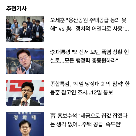
추천기사
오세훈 "용산공원 주택공급 동의 못
해" vs 與 "정치적 어젠다로 사용"
맞불
李대통령 "외신서 보던 폭염 상황 현
실로…모든 행정력 총동원하라"
종합특검, '계엄 당정대 회의 참석' 한
동훈 참고인 조사...12일 통보
靑 홍보수석 "세금으로 집값 잡겠다
는 생각 없어…주택 공급 '속도전'"