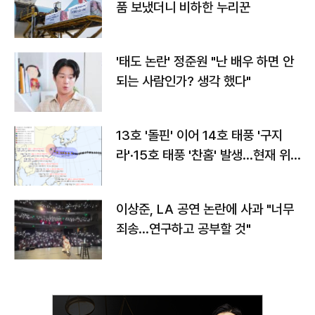
품 보냈더니 비하한 누리꾼
'태도 논란' 정준원 "난 배우 하면 안
되는 사람인가? 생각 했다"
13호 '돌핀' 이어 14호 태풍 '구지
라'·15호 태풍 '찬홈' 발생…현재 위
치와 이동경로는?
이상준, LA 공연 논란에 사과 "너무
죄송…연구하고 공부할 것"