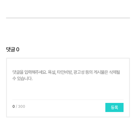
댓글
0
0
/ 300
등록