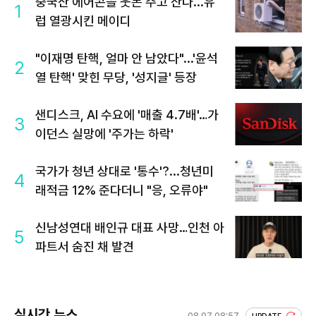
중국산 에어콘을 웃돈 주고 산다...유
1
럽 열광시킨 메이디
"이재명 탄핵, 얼마 안 남았다"...'윤석
2
열 탄핵' 맞힌 무당, '성지글' 등장
샌디스크, AI 수요에 '매출 4.7배'…가
3
이던스 실망에 '주가는 하락'
국가가 청년 상대로 '통수'?...청년미
4
래적금 12% 준다더니 "응, 오류야"
신남성연대 배인규 대표 사망…인천 아
5
파트서 숨진 채 발견
실시간 뉴스