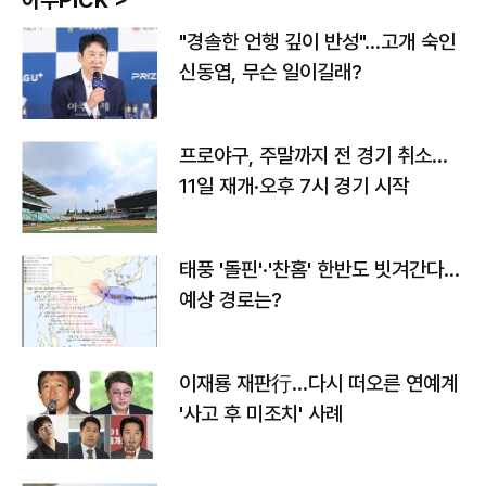
아주PICK >
"경솔한 언행 깊이 반성"…고개 숙인
신동엽, 무슨 일이길래?
프로야구, 주말까지 전 경기 취소…
11일 재개·오후 7시 경기 시작
태풍 '돌핀'·'찬홈' 한반도 빗겨간다…
예상 경로는?
이재룡 재판行…다시 떠오른 연예계
'사고 후 미조치' 사례