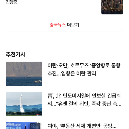
진행중
중국뉴스
더보기
추천기사
이란·오만, 호르무즈 '중앙항로 통항'
추진…입항은 이란 관리
靑, 北 탄도미사일에 안보실 긴급회
의…"유엔 결의 위반, 즉각 중단 촉
구"
여야, '부동산 세제 개편안' 공방…