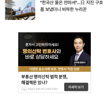
"한국산 물은 안마셔"…日 지진 구호
품 보냈더니 비하한 누리꾼