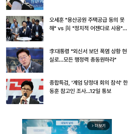
오세훈 "용산공원 주택공급 동의 못
해" vs 與 "정치적 어젠다로 사용"
맞불
李대통령 "외신서 보던 폭염 상황 현
실로…모든 행정력 총동원하라"
종합특검, '계엄 당정대 회의 참석' 한
동훈 참고인 조사...12일 통보
더보기
arrow_forward_ios