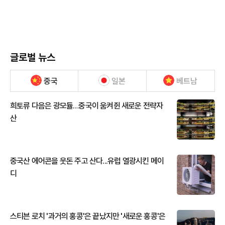
글로벌 뉴스
중국
일본
베트남
희토류 다음은 광모듈…중국이 움켜쥔 새로운 전략자
산
중국산 에어콘을 웃돈 주고 산다...유럽 열광시킨 메이
디
스티븐 로치 '과거의 홍콩'은 끝났지만 '새로운 홍콩'은