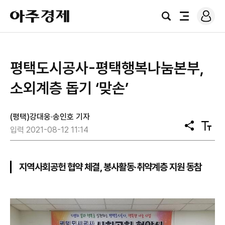
로
아
그
검
전
주
인
색
체
경
메
제
뉴
평택도시공사-평택행복나눔본부,
소외계층 돕기 ‘맞손’
(평택)강대웅·송인호 기자
공
텍
입력 2021-08-12 11:14
유
스
트
크
기
지역사회공헌 협약 체결, 봉사활동·취약계층 지원 동참