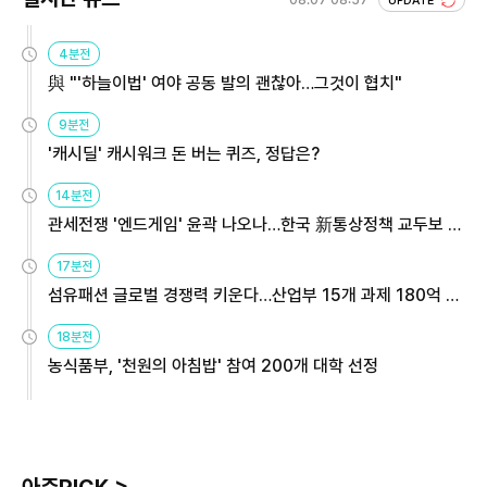
08.07 08:57
UPDATE
4분전
與 "'하늘이법' 여야 공동 발의 괜찮아…그것이 협치"
9분전
'캐시딜' 캐시워크 돈 버는 퀴즈, 정답은?
14분전
관세전쟁 '엔드게임' 윤곽 나오나…한국 新통상정책 교두보 활
용해야
17분전
섬유패션 글로벌 경쟁력 키운다…산업부 15개 과제 180억 지
원
18분전
농식품부, '천원의 아침밥' 참여 200개 대학 선정