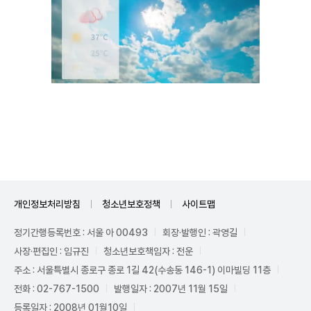
Unmute
개인정보처리방침
청소년보호정책
사이트맵
정기간행등록번호 : 서울 아 00493
회장·발행인 : 곽영길
사장·편집인 : 임규진
청소년보호책임자 : 전운
주소 : 서울특별시 종로구 종로 1길 42(수송동 146-1) 이마빌딩 11층
전화 : 02-767-1500
발행일자 : 2007년 11월 15일
등록일자 : 2008년 01월10일