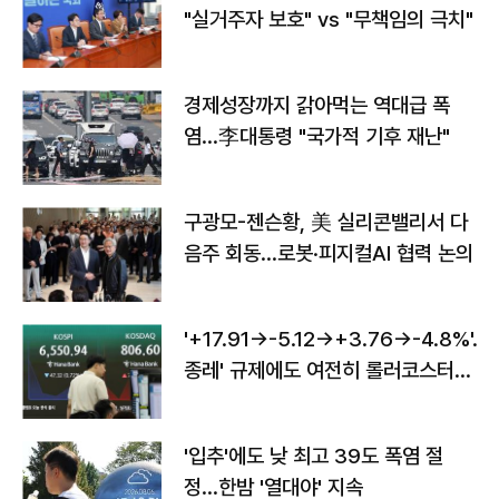
"실거주자 보호" vs "무책임의 극치"
경제성장까지 갉아먹는 역대급 폭
염…李대통령 "국가적 기후 재난"
구광모-젠슨황, 美 실리콘밸리서 다
음주 회동…로봇·피지컬AI 협력 논의
'+17.91→-5.12→+3.76→-4.8%'…'
종레' 규제에도 여전히 롤러코스터
타는 코스피
'입추'에도 낮 최고 39도 폭염 절
정…한밤 '열대야' 지속