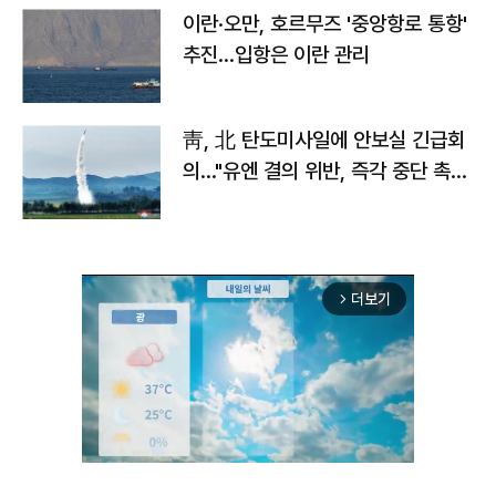
이란·오만, 호르무즈 '중앙항로 통항'
추진…입항은 이란 관리
靑, 北 탄도미사일에 안보실 긴급회
의…"유엔 결의 위반, 즉각 중단 촉
구"
더보기
arrow_forward_ios