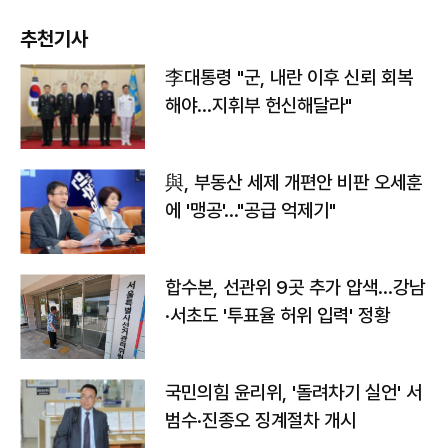
추천기사
李대통령 "군, 내란 이후 신뢰 회복
해야…지휘부 헌신해달라"
與, 부동산 세제 개편안 비판 오세훈
에 '맹공'…"공급 억제기"
합수본, 선관위 9곳 추가 압색…강남
·서초도 '투표율 허위 입력' 정황
국민의힘 윤리위, '돌려차기 실언' 서
범수·진종오 징계절차 개시