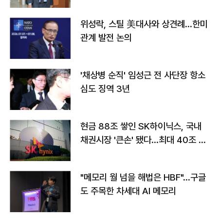
위성락, 스틸 美대사와 상견례…한미
관계 발전 논의
'채상병 순직' 임성근 전 사단장 항소
심도 징역 3년
현금 88조 쌓인 SK하이닉스, 국내
채권시장 '큰손' 됐다…최대 40조 투
자
"메모리 월 넘을 해법은 HBF"…구글
도 주목한 차세대 AI 메모리