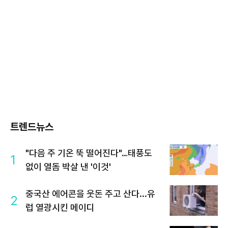
트렌드뉴스
"다음 주 기온 뚝 떨어진다"…태풍도
1
없이 열돔 박살 낸 '이것'
중국산 에어콘을 웃돈 주고 산다...유
2
럽 열광시킨 메이디