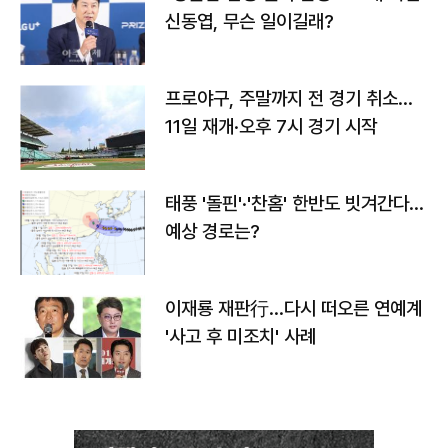
신동엽, 무슨 일이길래?
프로야구, 주말까지 전 경기 취소…
11일 재개·오후 7시 경기 시작
태풍 '돌핀'·'찬홈' 한반도 빗겨간다…
예상 경로는?
이재룡 재판行…다시 떠오른 연예계
'사고 후 미조치' 사례