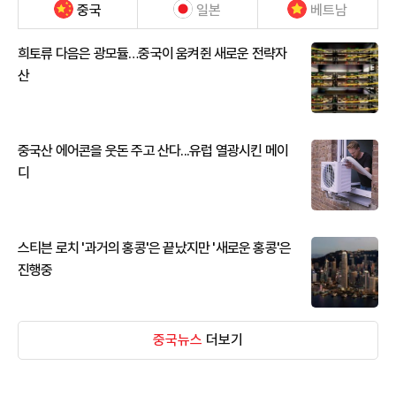
중국
일본
베트남
희토류 다음은 광모듈…중국이 움켜쥔 새로운 전략자
산
중국산 에어콘을 웃돈 주고 산다...유럽 열광시킨 메이
디
스티븐 로치 '과거의 홍콩'은 끝났지만 '새로운 홍콩'은
진행중
중국뉴스
더보기