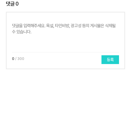
댓글
0
0
/ 300
등록