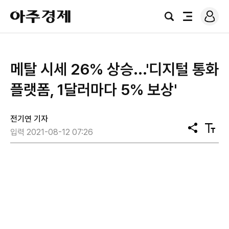
로
아
그
검
전
주
인
색
체
경
메
제
뉴
메탈 시세 26% 상승...'디지털 통화
플랫폼, 1달러마다 5% 보상'
전기연 기자
공
텍
입력 2021-08-12 07:26
유
스
트
크
기