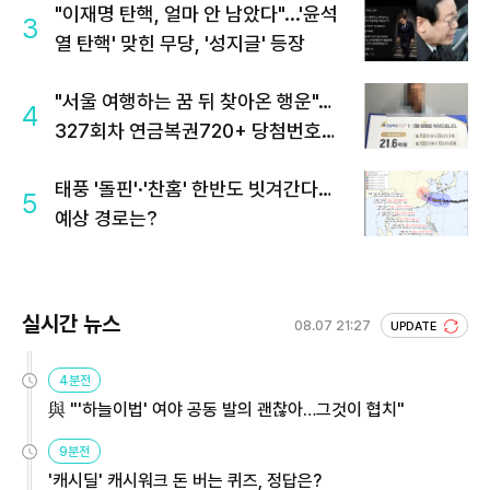
"이재명 탄핵, 얼마 안 남았다"...'윤석
3
열 탄핵' 맞힌 무당, '성지글' 등장
"서울 여행하는 꿈 뒤 찾아온 행운"…
4
327회차 연금복권720+ 당첨번호조
회 주목
태풍 '돌핀'·'찬홈' 한반도 빗겨간다…
5
예상 경로는?
실시간 뉴스
08.07 21:27
UPDATE
4분전
與 "'하늘이법' 여야 공동 발의 괜찮아…그것이 협치"
9분전
'캐시딜' 캐시워크 돈 버는 퀴즈, 정답은?