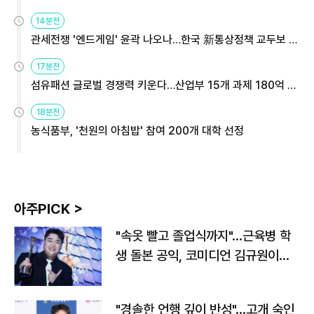
14분전
관세전쟁 '엔드게임' 윤곽 나오나…한국 新통상정책 교두보 활
용해야
17분전
섬유패션 글로벌 경쟁력 키운다…산업부 15개 과제 180억 지
원
18분전
농식품부, '천원의 아침밥' 참여 200개 대학 선정
아주PICK >
"속옷 빨고 졸업식까지"…근육병 학
생 돌본 공익, 코미디언 김규원이었
다
"경솔한 언행 깊이 반성"…고개 숙인