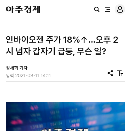
로
아
그
검
전
주
인
색
체
경
메
제
뉴
인바이오젠 주가 18%↑…오후 2
시 넘자 갑자기 급등, 무슨 일?
정세희 기자
공
텍
입력 2021-08-11 14:11
유
스
트
크
기