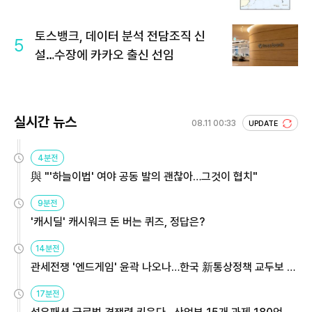
토스뱅크, 데이터 분석 전담조직 신
5
설…수장에 카카오 출신 선임
실시간 뉴스
08.11 00:33
UPDATE
4분전
與 "'하늘이법' 여야 공동 발의 괜찮아…그것이 협치"
9분전
'캐시딜' 캐시워크 돈 버는 퀴즈, 정답은?
14분전
관세전쟁 '엔드게임' 윤곽 나오나…한국 新통상정책 교두보 활
용해야
17분전