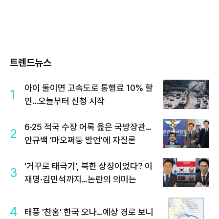
트렌드뉴스
아이 둘이면 고속도로 통행료 10% 할
1
인…오늘부터 신청 시작
6·25 적국 수장 어록 읊은 국방장관…
2
안규백 '마오쩌둥 발언'에 자질론
'거꾸로 태극기', 북한 상징이었다? 이
3
재명·김민석까지…논란의 의미는
4
태풍 '찬홈' 한국 오나…예상 경로 보니