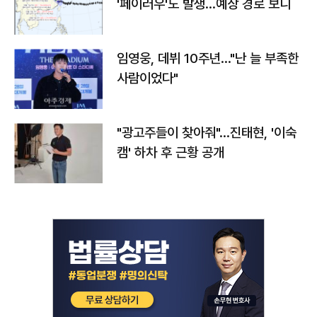
'페이러우'도 발생…예상 경로 보니
임영웅, 데뷔 10주년…"난 늘 부족한
사람이었다"
"광고주들이 찾아줘"…진태현, '이숙
캠' 하차 후 근황 공개