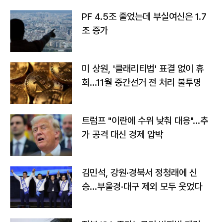
PF 4.5조 줄었는데 부실여신은 1.7
조 증가
미 상원, '클래리티법' 표결 없이 휴
회…11월 중간선거 전 처리 불투명
트럼프 "이란에 수위 낮춰 대응"…추
가 공격 대신 경제 압박
김민석, 강원·경북서 정청래에 신
승…부울경·대구 제외 모두 웃었다