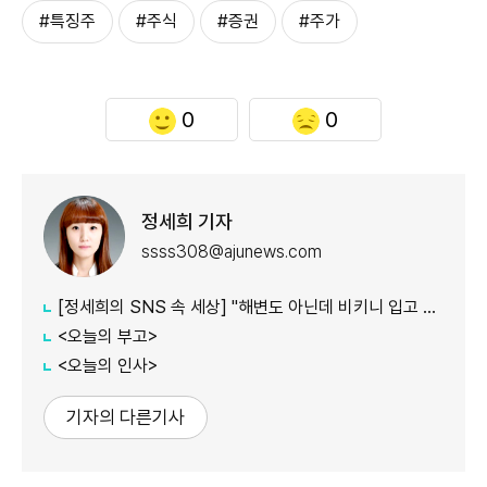
#특징주
#주식
#증권
#주가
0
0
정세희 기자
ssss308@ajunews.com
[정세희의 SNS 속 세상] "해변도 아닌데 비키니 입고 마트까지?"…해운대 '수영복 외출' 갑론을박
<오늘의 부고>
<오늘의 인사>
기자의 다른기사