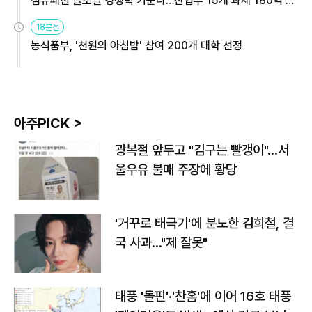
섬유패션 글로벌 경쟁력 키운다…산업부 15개 과제 180억 지
원
18분전
농식품부, '천원의 아침밥' 참여 200개 대학 선정
아주PICK >
광복절 앞두고 "김구는 빨갱이"…서
울우유 불매 주장에 황당
'거꾸로 태극기'에 분노한 김희철, 결
국 사과…"제 잘못"
태풍 '돌핀'·'찬홈'에 이어 16호 태풍