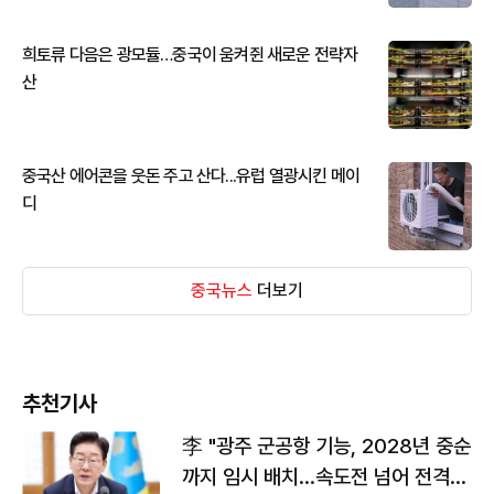
희토류 다음은 광모듈…중국이 움켜쥔 새로운 전략자
산
중국산 에어콘을 웃돈 주고 산다...유럽 열광시킨 메이
디
중국뉴스
더보기
추천기사
李 "광주 군공항 기능, 2028년 중순
까지 임시 배치…속도전 넘어 전격