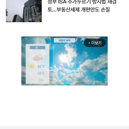
정부 ISA·주가누르기 방지법 재검
토…부동산세제 개편안도 손질
더보기
arrow_forward_ios
Unmute