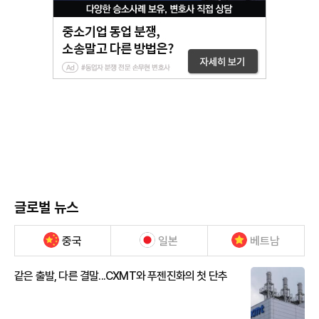
글로벌 뉴스
중국
일본
베트남
같은 출발, 다른 결말...CXMT와 푸젠진화의 첫 단추