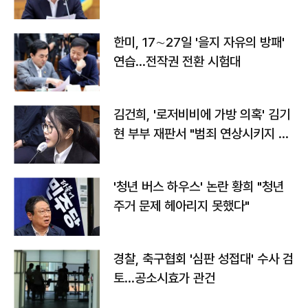
전"
한미, 17∼27일 '을지 자유의 방패'
연습…전작권 전환 시험대
김건희, '로저비비에 가방 의혹' 김기
현 부부 재판서 "범죄 연상시키지 말
라"
'청년 버스 하우스' 논란 황희 "청년
주거 문제 헤아리지 못했다"
경찰, 축구협회 '심판 성접대' 수사 검
토…공소시효가 관건