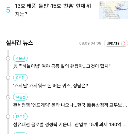
13호 태풍 '돌핀'·15호 '찬홈' 현재 위
5
치는?
실시간 뉴스
08.09 04:08
UPDATE
4분전
與 "'하늘이법' 여야 공동 발의 괜찮아…그것이 협치"
9분전
'캐시딜' 캐시워크 돈 버는 퀴즈, 정답은?
14분전
관세전쟁 '엔드게임' 윤곽 나오나…한국 新통상정책 교두보 활
용해야
17분전
섬유패션 글로벌 경쟁력 키운다…산업부 15개 과제 180억 지
원