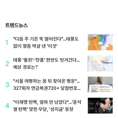
트렌드뉴스
"다음 주 기온 뚝 떨어진다"…태풍도
1
없이 열돔 박살 낸 '이것'
태풍 '돌핀'·'찬홈' 한반도 빗겨간다…
2
예상 경로는?
"서울 여행하는 꿈 뒤 찾아온 행운"…
3
327회차 연금복권720+ 당첨번호조
회 주목
"이재명 탄핵, 얼마 안 남았다"...'윤석
4
열 탄핵' 맞힌 무당, '성지글' 등장