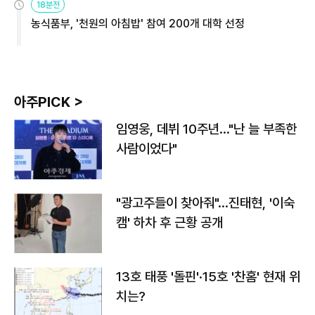
18분전
농식품부, '천원의 아침밥' 참여 200개 대학 선정
아주PICK >
임영웅, 데뷔 10주년…"난 늘 부족한
사람이었다"
"광고주들이 찾아줘"…진태현, '이숙
캠' 하차 후 근황 공개
13호 태풍 '돌핀'·15호 '찬홈' 현재 위
치는?