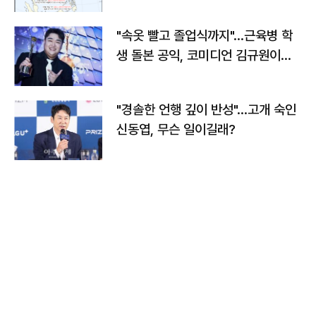
"속옷 빨고 졸업식까지"…근육병 학
생 돌본 공익, 코미디언 김규원이었
다
"경솔한 언행 깊이 반성"…고개 숙인
신동엽, 무슨 일이길래?