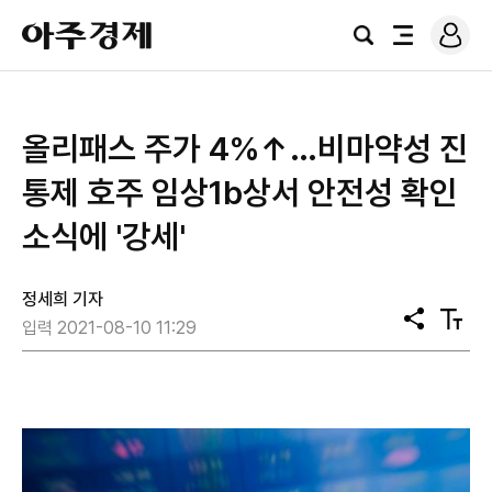
로
아
그
검
전
주
인
색
체
경
메
제
뉴
올리패스 주가 4%↑…비마약성 진
통제 호주 임상1b상서 안전성 확인
소식에 '강세'
정세희 기자
공
텍
입력 2021-08-10 11:29
유
스
트
크
기