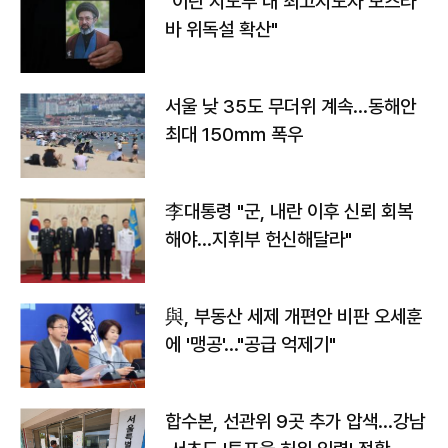
"이란 지도부 내 최고지도자 모즈타
바 위독설 확산"
서울 낮 35도 무더위 계속…동해안
최대 150㎜ 폭우
李대통령 "군, 내란 이후 신뢰 회복
해야…지휘부 헌신해달라"
與, 부동산 세제 개편안 비판 오세훈
에 '맹공'…"공급 억제기"
합수본, 선관위 9곳 추가 압색…강남