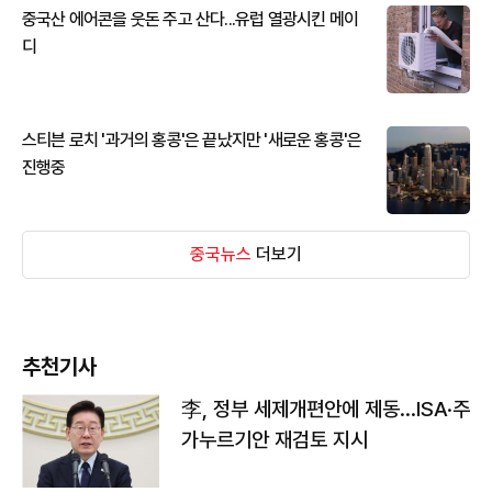
중국산 에어콘을 웃돈 주고 산다...유럽 열광시킨 메이
디
스티븐 로치 '과거의 홍콩'은 끝났지만 '새로운 홍콩'은
진행중
중국뉴스
더보기
추천기사
李, 정부 세제개편안에 제동…ISA·주
가누르기안 재검토 지시