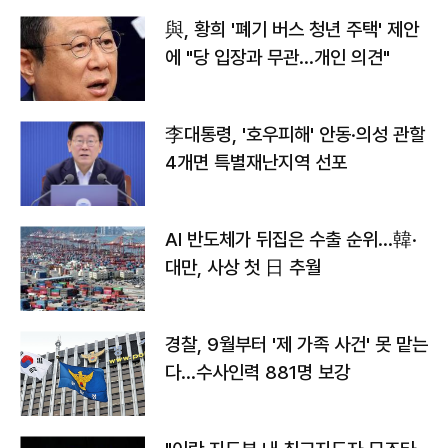
與, 황희 '폐기 버스 청년 주택' 제안
에 "당 입장과 무관…개인 의견"
李대통령, '호우피해' 안동·의성 관할
4개면 특별재난지역 선포
AI 반도체가 뒤집은 수출 순위…韓·
대만, 사상 첫 日 추월
경찰, 9월부터 '제 가족 사건' 못 맡는
다…수사인력 881명 보강