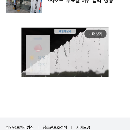
·서초도 '투표율 허위 입력' 정황
더보기
arrow_forward_ios
Mute
개인정보처리방침
청소년보호정책
사이트맵