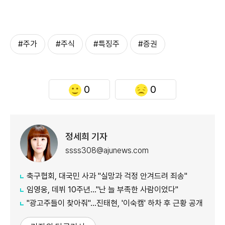
#주가
#주식
#특징주
#증권
0
0
정세희 기자
ssss308@ajunews.com
축구협회, 대국민 사과 "실망과 걱정 안겨드려 죄송"
임영웅, 데뷔 10주년…"난 늘 부족한 사람이었다"
"광고주들이 찾아줘"…진태현, '이숙캠' 하차 후 근황 공개