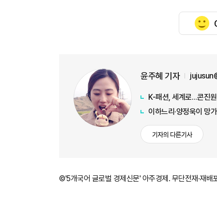
윤주혜 기자
jujusu
K-패션, 세계로…콘진원
이하느리·양정욱이 망가
기자의 다른기사
©'5개국어 글로벌 경제신문' 아주경제. 무단전재·재배