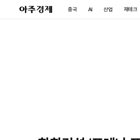
아
중국
AI
산업
재테크
주
경
제