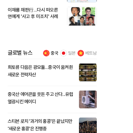
이재룡 재판行…다시 떠오른
연예계 '사고 후 미조치' 사례
글로벌 뉴스
중국
일본
베트남
희토류 다음은 광모듈…중국이 움켜쥔
새로운 전략자산
중국산 에어콘을 웃돈 주고 산다...유럽
열광시킨 메이디
스티븐 로치 '과거의 홍콩'은 끝났지만
'새로운 홍콩'은 진행중