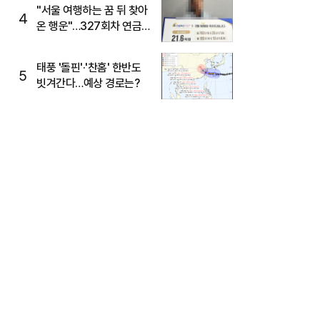
"서울 여행하는 꿈 뒤 찾아
4
온 행운"…327회차 연금
복권720+ 당첨번호조회
주목
태풍 '돌핀'·'찬홈' 한반도
5
빗겨간다…예상 경로는?