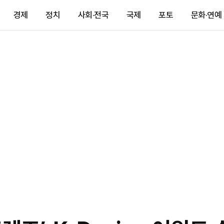
경제
정치
사회·전국
국제
포토
문화·연예