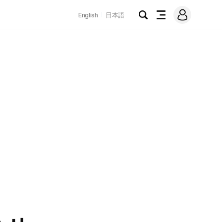
로
English
日本語
그
검
전
인
색
체
메
뉴