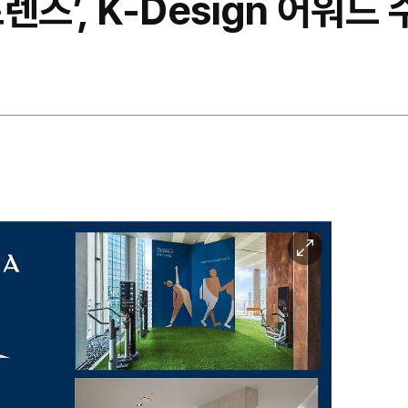
렌즈’, K-Design 어워드
이
미
지
확
대