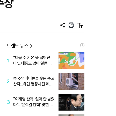
 수상
공
프
텍
유
린
스
트
트
크
기
트렌드 뉴스
"다음 주 기온 뚝 떨어진
1
다"…태풍도 없이 열돔 박
살 낸 '이것'
중국산 에어콘을 웃돈 주고
2
산다...유럽 열광시킨 메이
디
"이재명 탄핵, 얼마 안 남았
3
다"...'윤석열 탄핵' 맞힌 무
당, '성지글' 등장