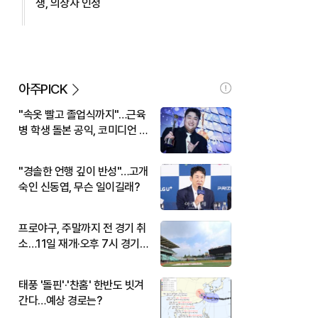
생, 의상자 인정
아주PICK
"속옷 빨고 졸업식까지"…근육
병 학생 돌본 공익, 코미디언 김
규원이었다
"경솔한 언행 깊이 반성"…고개
숙인 신동엽, 무슨 일이길래?
프로야구, 주말까지 전 경기 취
소…11일 재개·오후 7시 경기
시작
태풍 '돌핀'·'찬홈' 한반도 빗겨
간다…예상 경로는?