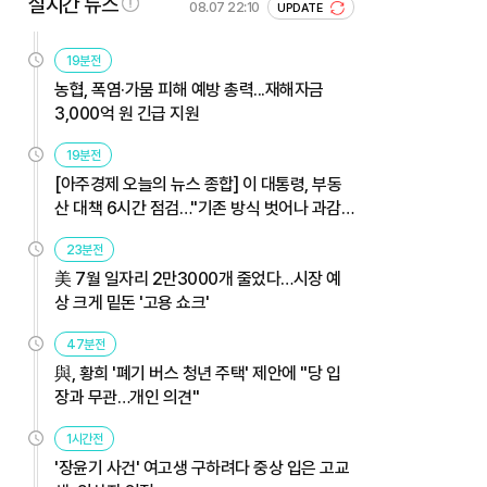
실시간 뉴스
08.07 22:10
UPDATE
19분전
농협, 폭염·가뭄 피해 예방 총력...재해자금
3,000억 원 긴급 지원
19분전
[아주경제 오늘의 뉴스 종합] 이 대통령, 부동
산 대책 6시간 점검…"기존 방식 벗어나 과감
히 실행" 外
23분전
美 7월 일자리 2만3000개 줄었다…시장 예
상 크게 밑돈 '고용 쇼크'
47분전
與, 황희 '폐기 버스 청년 주택' 제안에 "당 입
장과 무관…개인 의견"
1시간전
'장윤기 사건' 여고생 구하려다 중상 입은 고교