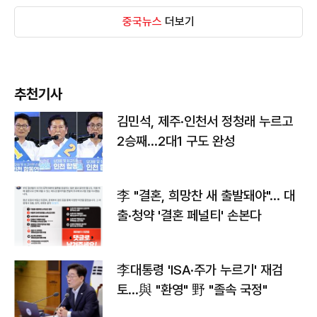
중국뉴스
더보기
추천기사
김민석, 제주·인천서 정청래 누르고
2승째…2대1 구도 완성
李 "결혼, 희망찬 새 출발돼야"… 대
출·청약 '결혼 페널티' 손본다
李대통령 'ISA·주가 누르기' 재검
토…與 "환영" 野 "졸속 국정"