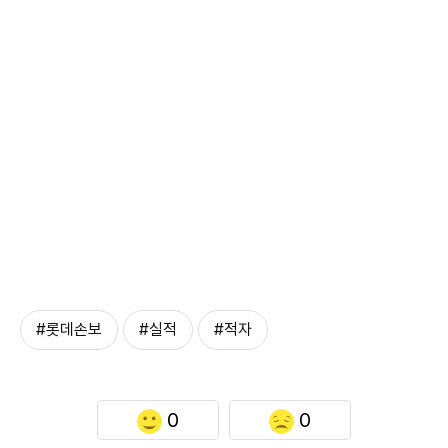
#롯데손보
#실적
#적자
0
0