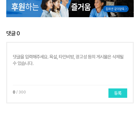
댓글
0
0
/ 300
등록