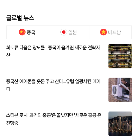
글로벌 뉴스
중국
일본
베트남
희토류 다음은 광모듈…중국이 움켜쥔 새로운 전략자
산
중국산 에어콘을 웃돈 주고 산다...유럽 열광시킨 메이
디
스티븐 로치 '과거의 홍콩'은 끝났지만 '새로운 홍콩'은
진행중