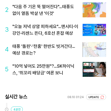
"다음 주 기온 뚝 떨어진다"…태풍도
2
없이 열돔 박살 낸 '이것'
"오늘 저녁 상암 피하세요"…맨시티·이
3
강인·리센느 뜬다, 6호선 혼잡 예상
태풍 '돌핀'·'찬홈' 한반도 빗겨간다…
4
예상 경로는?
"10억 넣어도 25만원"?…SK하이닉
5
스, '쥐꼬리 배당금' 여론 보니
실시간 뉴스
08.10 01:24
UPDATE
4분전