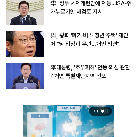
李, 정부 세제개편안에 제동…ISA·주
가누르기안 재검토 지시
與, 황희 '폐기 버스 청년 주택' 제안
에 "당 입장과 무관…개인 의견"
李대통령, '호우피해' 안동·의성 관할
4개면 특별재난지역 선포
더보기
arrow_forward_ios