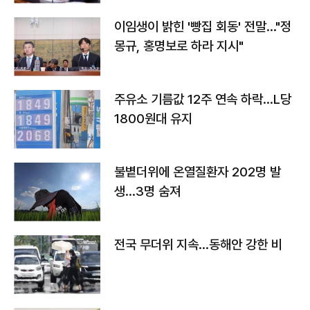
이임생이 밝힌 '빵집 회동' 전말…"정
몽규, 홍명보로 하라 지시"
주유소 기름값 12주 연속 하락…L당
1800원대 유지
불볕더위에 온열질환자 202명 발
생…3명 숨져
전국 무더위 지속…동해안 강한 비