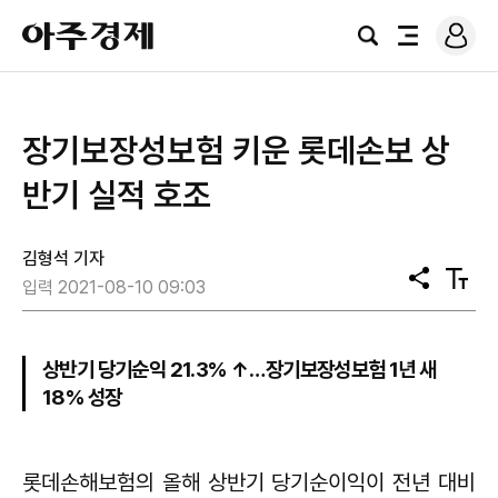
로
아
그
검
전
주
인
색
체
경
메
제
뉴
장기보장성보험 키운 롯데손보 상
반기 실적 호조
김형석 기자
공
텍
입력 2021-08-10 09:03
유
스
트
크
기
상반기 당기순익 21.3% ↑…장기보장성보험 1년 새
18% 성장
롯데손해보험의 올해 상반기 당기순이익이 전년 대비