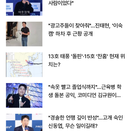
사람이었다"
"광고주들이 찾아줘"…진태현, '이숙
캠' 하차 후 근황 공개
13호 태풍 '돌핀'·15호 '찬홈' 현재 위
치는?
"속옷 빨고 졸업식까지"…근육병 학
생 돌본 공익, 코미디언 김규원이었
다
"경솔한 언행 깊이 반성"…고개 숙인
신동엽, 무슨 일이길래?