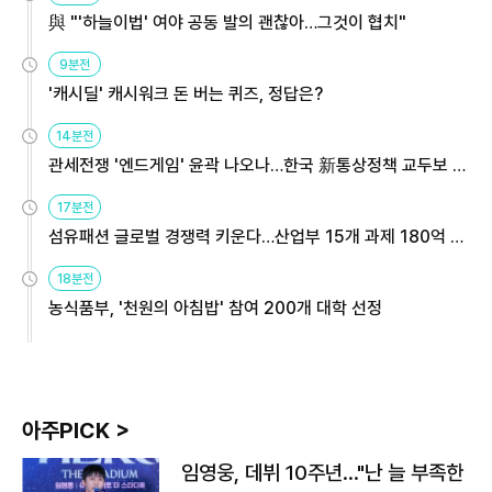
與 "'하늘이법' 여야 공동 발의 괜찮아…그것이 협치"
9분전
'캐시딜' 캐시워크 돈 버는 퀴즈, 정답은?
14분전
관세전쟁 '엔드게임' 윤곽 나오나…한국 新통상정책 교두보 활
용해야
17분전
섬유패션 글로벌 경쟁력 키운다…산업부 15개 과제 180억 지
원
18분전
농식품부, '천원의 아침밥' 참여 200개 대학 선정
아주PICK >
임영웅, 데뷔 10주년…"난 늘 부족한