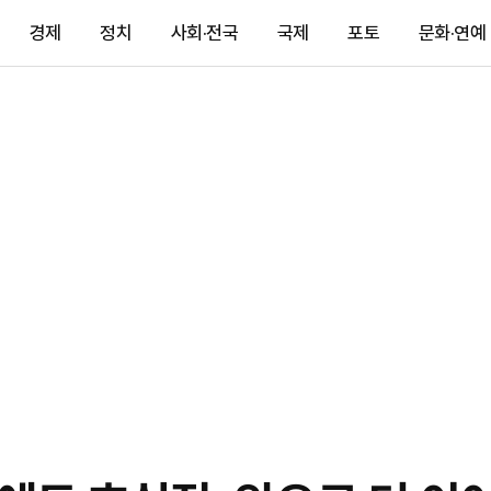
경제
정치
사회·전국
국제
포토
문화·연예