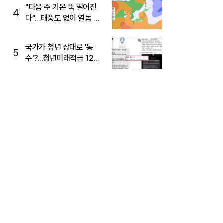
주목
"다음 주 기온 뚝 떨어진
4
다"…태풍도 없이 열돔 박
살 낸 '이것'
국가가 청년 상대로 '통
5
수'?...청년미래적금 12%
준다더니 "응, 오류야"