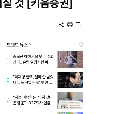
어질 것 [키움증권]
공
프
텍
유
린
스
트
트
크
기
트렌드 뉴스
중국산 에어콘을 웃돈 주고
1
산다...유럽 열광시킨 메이
디
"이재명 탄핵, 얼마 안 남았
2
다"...'윤석열 탄핵' 맞힌 무
당, '성지글' 등장
"서울 여행하는 꿈 뒤 찾아
3
온 행운"…327회차 연금
복권720+ 당첨번호조회