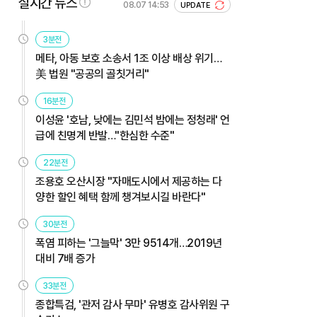
실시간 뉴스
08.07 14:53
UPDATE
3분전
메타, 아동 보호 소송서 1조 이상 배상 위기…
美 법원 "공공의 골칫거리"
16분전
이성윤 '호남, 낮에는 김민석 밤에는 정청래' 언
급에 친명계 반발…"한심한 수준"
22분전
조용호 오산시장 "자매도시에서 제공하는 다
양한 할인 혜택 함께 챙겨보시길 바란다"
30분전
폭염 피하는 '그늘막' 3만 9514개…2019년
대비 7배 증가
33분전
종합특검, '관저 감사 무마' 유병호 감사위원 구