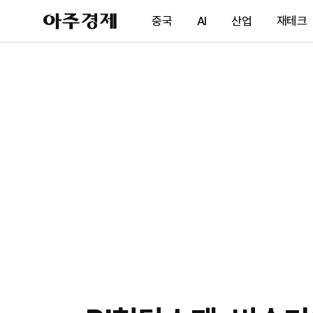
아
중국
AI
산업
재테크
주
경
제