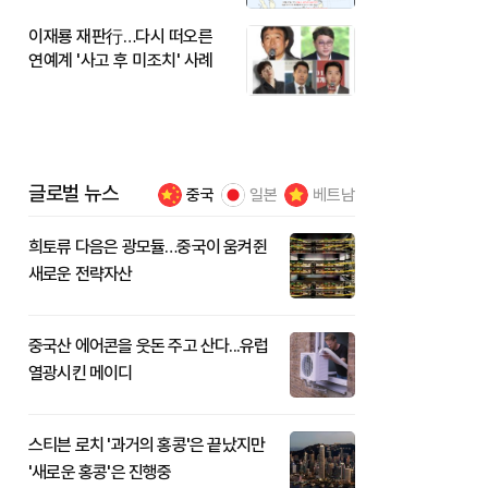
이재룡 재판行…다시 떠오른
연예계 '사고 후 미조치' 사례
글로벌 뉴스
중국
일본
베트남
희토류 다음은 광모듈…중국이 움켜쥔
새로운 전략자산
중국산 에어콘을 웃돈 주고 산다...유럽
열광시킨 메이디
스티븐 로치 '과거의 홍콩'은 끝났지만
'새로운 홍콩'은 진행중