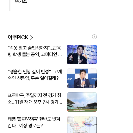
속기소
아주PICK
"속옷 빨고 졸업식까지"…근육
병 학생 돌본 공익, 코미디언 김
규원이었다
"경솔한 언행 깊이 반성"…고개
숙인 신동엽, 무슨 일이길래?
프로야구, 주말까지 전 경기 취
소…11일 재개·오후 7시 경기
시작
태풍 '돌핀'·'찬홈' 한반도 빗겨
간다…예상 경로는?