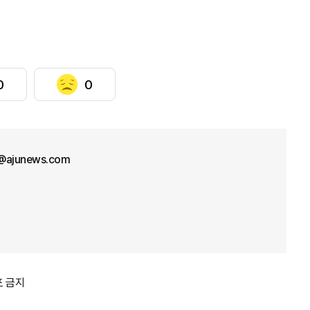
0
0
@ajunews.com
포 금지