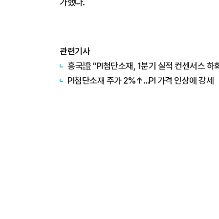
가했다.
관련기사
흥국證 "PI첨단소재, 1분기 실적 컨센서스 하
PI첨단소재 주가 2%↑…PI 가격 인상에 강세