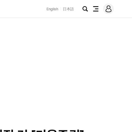
로
English
日本語
그
검
전
인
색
체
메
뉴