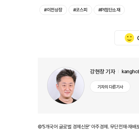
#이전상장
#코스피
#PI첨단소재
강현창 기자
kanghc
기자의 다른기사
©'5개국어 글로벌 경제신문' 아주경제. 무단전재·재배