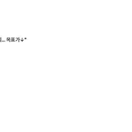
회… 목표가↓"