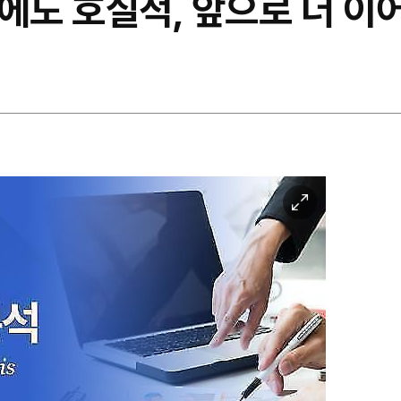
기에도 호실적, 앞으로 더 이
이
미
지
확
대