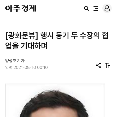
로
아
그
검
전
주
인
색
체
경
메
제
뉴
[광화문뷰] 행시 동기 두 수장의 협
업을 기대하며
양성모 기자
공
텍
입력 2021-08-10 00:10
유
스
트
크
기