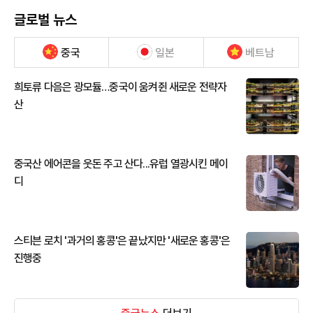
글로벌 뉴스
중국
일본
베트남
희토류 다음은 광모듈…중국이 움켜쥔 새로운 전략자
산
중국산 에어콘을 웃돈 주고 산다...유럽 열광시킨 메이
디
스티븐 로치 '과거의 홍콩'은 끝났지만 '새로운 홍콩'은
진행중