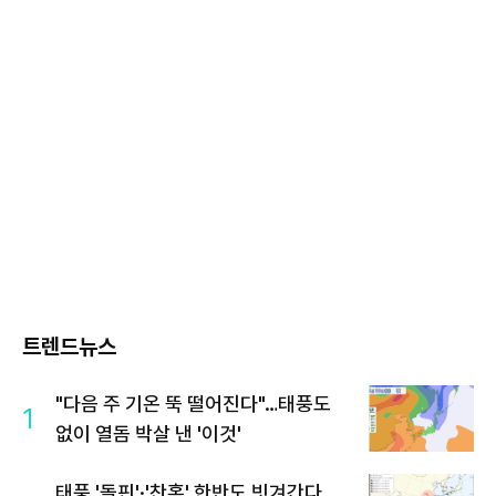
트렌드뉴스
"다음 주 기온 뚝 떨어진다"…태풍도
1
없이 열돔 박살 낸 '이것'
태풍 '돌핀'·'찬홈' 한반도 빗겨간다…