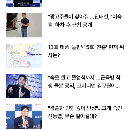
"광고주들이 찾아줘"…진태현, '이숙
캠' 하차 후 근황 공개
13호 태풍 '돌핀'·15호 '찬홈' 현재 위
치는?
"속옷 빨고 졸업식까지"…근육병 학
생 돌본 공익, 코미디언 김규원이었
다
"경솔한 언행 깊이 반성"…고개 숙인
신동엽, 무슨 일이길래?