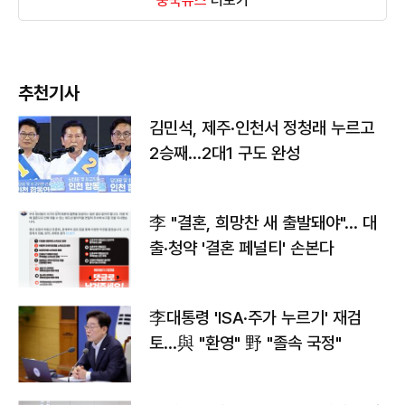
중국뉴스
더보기
추천기사
김민석, 제주·인천서 정청래 누르고
2승째…2대1 구도 완성
李 "결혼, 희망찬 새 출발돼야"… 대
출·청약 '결혼 페널티' 손본다
李대통령 'ISA·주가 누르기' 재검
토…與 "환영" 野 "졸속 국정"