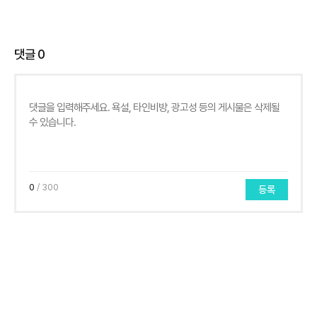
댓글
0
0
/ 300
등록