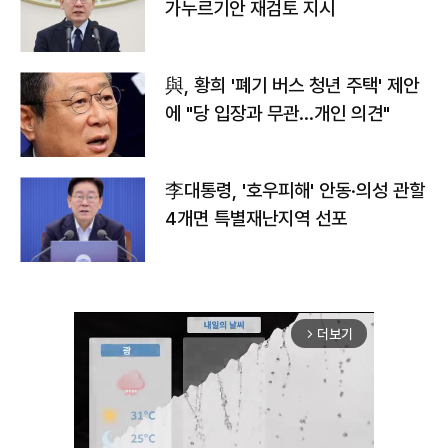
가누르기안 재검토 지시
與, 황희 '폐기 버스 청년 주택' 제안
에 "당 입장과 무관…개인 의견"
李대통령, '호우피해' 안동·의성 관할
4개면 특별재난지역 선포
더보기
arrow_forward_ios