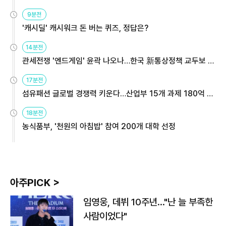
9분전
'캐시딜' 캐시워크 돈 버는 퀴즈, 정답은?
14분전
관세전쟁 '엔드게임' 윤곽 나오나…한국 新통상정책 교두보 활
용해야
17분전
섬유패션 글로벌 경쟁력 키운다…산업부 15개 과제 180억 지
원
18분전
농식품부, '천원의 아침밥' 참여 200개 대학 선정
아주PICK >
임영웅, 데뷔 10주년…"난 늘 부족한
사람이었다"