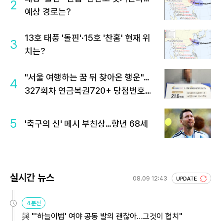
2
예상 경로는?
13호 태풍 '돌핀'·15호 '찬홈' 현재 위
3
치는?
"서울 여행하는 꿈 뒤 찾아온 행운"…
4
327회차 연금복권720+ 당첨번호조
회 주목
5
'축구의 신' 메시 부친상…향년 68세
실시간 뉴스
08.09 12:43
UPDATE
4분전
與 "'하늘이법' 여야 공동 발의 괜찮아…그것이 협치"