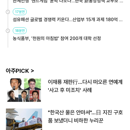
관세전쟁 '엔드게임' 윤곽 나오나…한국 新통상정책 교두보 활
용해야
17분전
섬유패션 글로벌 경쟁력 키운다…산업부 15개 과제 180억 지
원
18분전
농식품부, '천원의 아침밥' 참여 200개 대학 선정
아주PICK >
이재룡 재판行…다시 떠오른 연예계
'사고 후 미조치' 사례
"한국산 물은 안마셔"…日 지진 구호
품 보냈더니 비하한 누리꾼