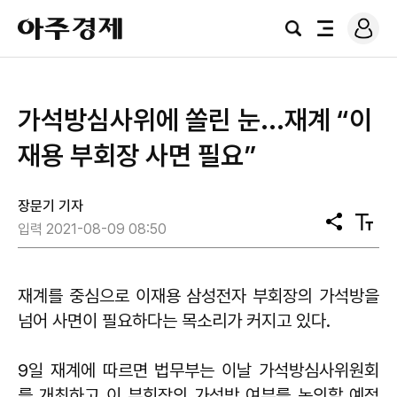
로
아
그
검
전
주
인
색
체
경
메
제
뉴
가석방심사위에 쏠린 눈...재계 “이
재용 부회장 사면 필요”
장문기 기자
공
텍
입력 2021-08-09 08:50
유
스
트
크
기
재계를 중심으로 이재용 삼성전자 부회장의 가석방을
넘어 사면이 필요하다는 목소리가 커지고 있다.
9일 재계에 따르면 법무부는 이날 가석방심사위원회
를 개최하고 이 부회장의 가석방 여부를 논의할 예정