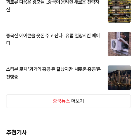
희토류 다음은 광모듈…중국이 움켜쥔 새로운 전략자
산
중국산 에어콘을 웃돈 주고 산다...유럽 열광시킨 메이
디
스티븐 로치 '과거의 홍콩'은 끝났지만 '새로운 홍콩'은
진행중
중국뉴스
더보기
추천기사