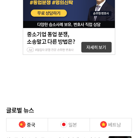
글로벌 뉴스
중국
일본
베트남