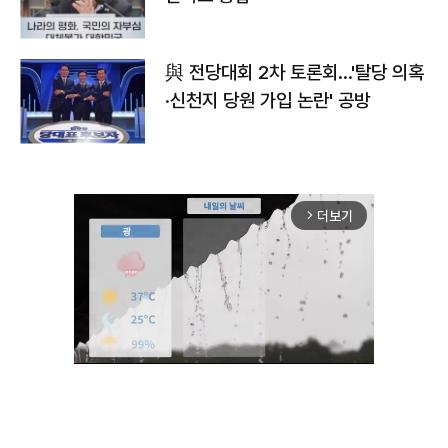
與 전당대회 2차 토론회…'탈당 의혹
·신천지 당원 가입 논란' 공방
더보기
arrow_forward_ios
Unmute