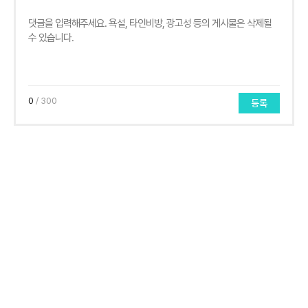
0
/ 300
등록