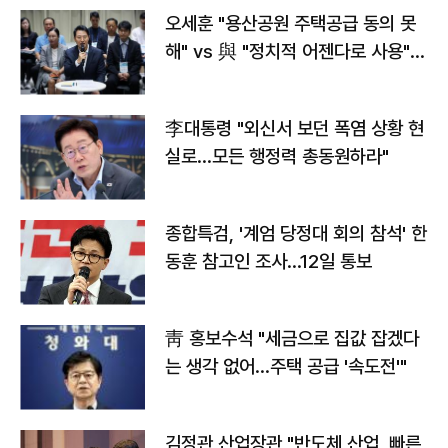
오세훈 "용산공원 주택공급 동의 못
해" vs 與 "정치적 어젠다로 사용"
맞불
李대통령 "외신서 보던 폭염 상황 현
실로…모든 행정력 총동원하라"
종합특검, '계엄 당정대 회의 참석' 한
동훈 참고인 조사...12일 통보
靑 홍보수석 "세금으로 집값 잡겠다
는 생각 없어…주택 공급 '속도전'"
김정관 산업장관 "반도체 산업, 빠른