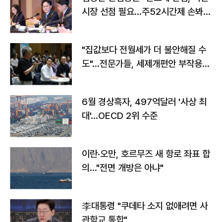
시장 선점 필요…주52시간제 손봐
야"
"집값보다 전월세가 더 불안해질 수
도"…전문가들, 세제개편안 부작용
우려
6월 경상흑자, 497억달러 '사상 최
대'…OECD 2위 수준
이란·오만, 호르무즈 새 항로 좌표 합
의…"전면 개방은 아냐"
李대통령 "쿠데타 소지 없애려면 사
관학교 통합"