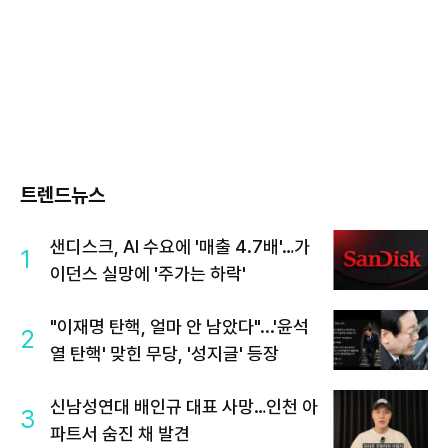
트렌드뉴스
샌디스크, AI 수요에 '매출 4.7배'…가
1
이던스 실망에 '주가는 하락'
"이재명 탄핵, 얼마 안 남았다"...'윤석
2
열 탄핵' 맞힌 무당, '성지글' 등장
신남성연대 배인규 대표 사망…인천 아
3
파트서 숨진 채 발견