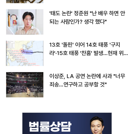
'태도 논란' 정준원 "난 배우 하면 안
되는 사람인가? 생각 했다"
13호 '돌핀' 이어 14호 태풍 '구지
라'·15호 태풍 '찬홈' 발생…현재 위
치와 이동경로는?
이상준, LA 공연 논란에 사과 "너무
죄송…연구하고 공부할 것"