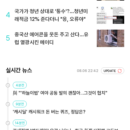
국가가 청년 상대로 '통수'?...청년미
4
래적금 12% 준다더니 "응, 오류야"
중국산 에어콘을 웃돈 주고 산다...유
5
럽 열광시킨 메이디
실시간 뉴스
08.06 22:42
UPDATE
4분전
與 "'하늘이법' 여야 공동 발의 괜찮아…그것이 협치"
9분전
'캐시딜' 캐시워크 돈 버는 퀴즈, 정답은?
14분전