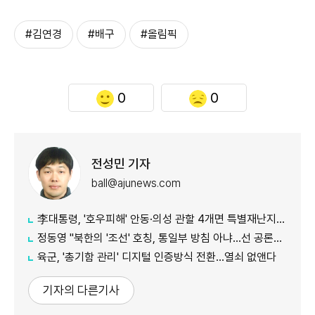
#김연경
#배구
#올림픽
0
0
전성민 기자
ball@ajunews.com
李대통령, '호우피해' 안동·의성 관할 4개면 특별재난지역 선포
정동영 "북한의 '조선' 호칭, 통일부 방침 아냐...선 공론화 먼저"
육군, '총기함 관리' 디지털 인증방식 전환…열쇠 없앤다
기자의 다른기사