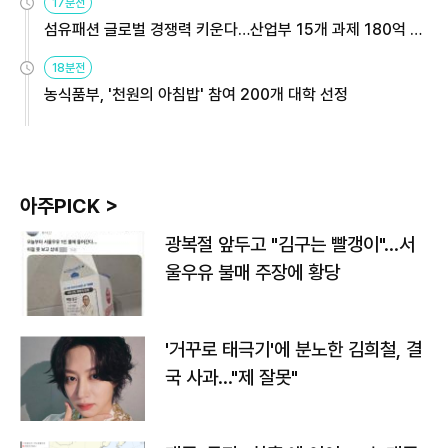
17분전
섬유패션 글로벌 경쟁력 키운다…산업부 15개 과제 180억 지
원
18분전
농식품부, '천원의 아침밥' 참여 200개 대학 선정
아주PICK >
광복절 앞두고 "김구는 빨갱이"…서
울우유 불매 주장에 황당
'거꾸로 태극기'에 분노한 김희철, 결
국 사과…"제 잘못"