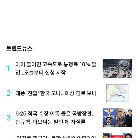
트렌드뉴스
아이 둘이면 고속도로 통행료 10% 할
1
인…오늘부터 신청 시작
2
태풍 '찬홈' 한국 오나…예상 경로 보니
6·25 적국 수장 어록 읊은 국방장관…
3
안규백 '마오쩌둥 발언'에 자질론