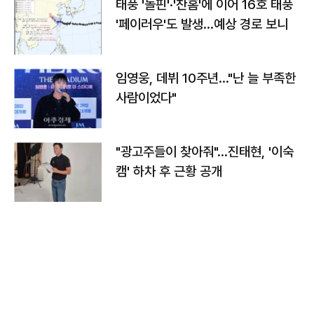
태풍 '돌핀'·'찬홈'에 이어 16호 태풍
'페이러우'도 발생…예상 경로 보니
임영웅, 데뷔 10주년…"난 늘 부족한
사람이었다"
"광고주들이 찾아줘"…진태현, '이숙
캠' 하차 후 근황 공개