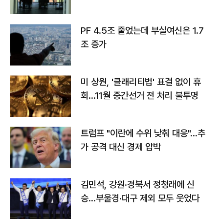
PF 4.5조 줄었는데 부실여신은 1.7
조 증가
미 상원, '클래리티법' 표결 없이 휴
회…11월 중간선거 전 처리 불투명
트럼프 "이란에 수위 낮춰 대응"…추
가 공격 대신 경제 압박
김민석, 강원·경북서 정청래에 신
승…부울경·대구 제외 모두 웃었다