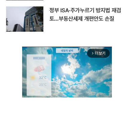
정부 ISA·주가누르기 방지법 재검
토…부동산세제 개편안도 손질
더보기
arrow_forward_ios
Unmute