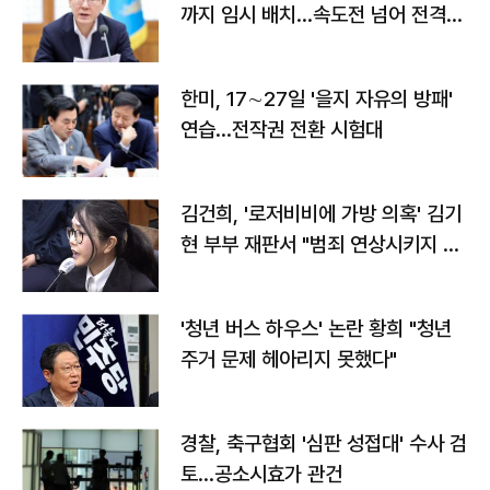
까지 임시 배치…속도전 넘어 전격
전"
한미, 17∼27일 '을지 자유의 방패'
연습…전작권 전환 시험대
김건희, '로저비비에 가방 의혹' 김기
현 부부 재판서 "범죄 연상시키지 말
라"
'청년 버스 하우스' 논란 황희 "청년
주거 문제 헤아리지 못했다"
경찰, 축구협회 '심판 성접대' 수사 검
토…공소시효가 관건