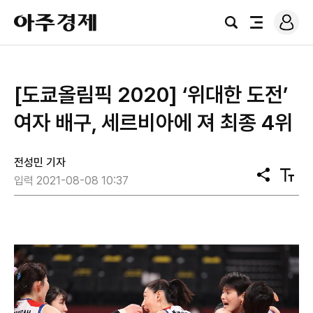
로
아
그
검
전
주
인
색
체
경
메
제
뉴
[도쿄올림픽 2020] ‘위대한 도전’
여자 배구, 세르비아에 져 최종 4위
전성민 기자
공
텍
입력 2021-08-08 10:37
유
스
트
크
기