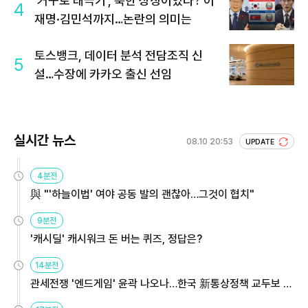
'거꾸로 태극기', 북한 상징이었다? 이
4
재명·김민석까지…논란의 의미는
토스뱅크, 데이터 분석 전담조직 신
5
설…수장에 카카오 출신 선임
실시간 뉴스
08.10 20:53
UPDATE
4분전
與 "'하늘이법' 여야 공동 발의 괜찮아…그것이 협치"
9분전
'캐시딜' 캐시워크 돈 버는 퀴즈, 정답은?
14분전
관세전쟁 '엔드게임' 윤곽 나오나…한국 新통상정책 교두보 활
용해야