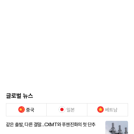
글로벌 뉴스
중국
일본
베트남
같은 출발, 다른 결말...CXMT와 푸젠진화의 첫 단추