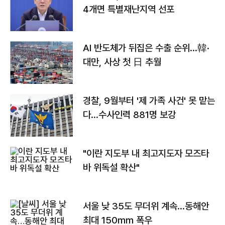
4개면 특별재난지역 선포
AI 반도체가 뒤집은 수출 순위…韓·
대만, 사상 첫 日 추월
경찰, 9월부터 '제 가족 사건' 못 맡는
다…수사인력 881명 보강
"이란 지도부 내 최고지도자 모즈타
바 위독설 확산"
서울 낮 35도 무더위 계속…동해안
최대 150㎜ 폭우