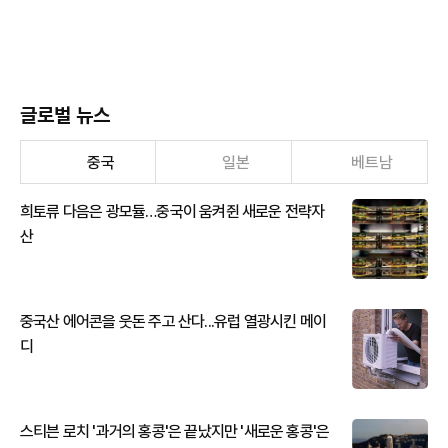
글로벌 뉴스
중국
일본
베트남
희토류 다음은 광모듈…중국이 움켜쥔 새로운 전략자
산
중국산 에어콘을 웃돈 주고 산다...유럽 열광시킨 메이
디
스티븐 로치 '과거의 홍콩'은 끝났지만 '새로운 홍콩'은