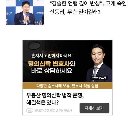
"경솔한 언행 깊이 반성"…고개 숙인
신동엽, 무슨 일이길래?