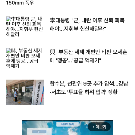
李대통령 "군, 내란 이후 신뢰 회복
해야…지휘부 헌신해달라"
與, 부동산 세제 개편안 비판 오세훈
에 '맹공'…"공급 억제기"
합수본, 선관위 9곳 추가 압색…강남
·서초도 '투표율 허위 입력' 정황
더보기
arrow_forward_ios