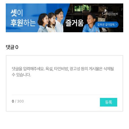
댓글
0
0
/ 300
등록