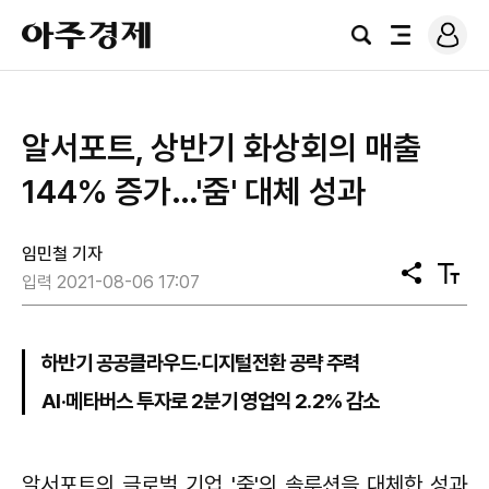
로
아
그
검
전
주
인
색
체
경
메
제
뉴
알서포트, 상반기 화상회의 매출
144% 증가…'줌' 대체 성과
임민철 기자
공
텍
입력 2021-08-06 17:07
유
스
트
크
기
하반기 공공클라우드·디지털전환 공략 주력
AI·메타버스 투자로 2분기 영업익 2.2% 감소
알서포트의 글로벌 기업 '줌'의 솔루션을 대체한 성과