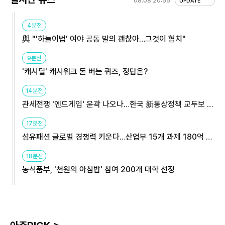
08.08 20:55
UPDATE
4분전
與 "'하늘이법' 여야 공동 발의 괜찮아…그것이 협치"
9분전
'캐시딜' 캐시워크 돈 버는 퀴즈, 정답은?
14분전
관세전쟁 '엔드게임' 윤곽 나오나…한국 新통상정책 교두보 활
용해야
17분전
섬유패션 글로벌 경쟁력 키운다…산업부 15개 과제 180억 지
원
18분전
농식품부, '천원의 아침밥' 참여 200개 대학 선정