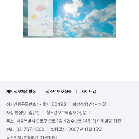
Unmute
개인정보처리방침
청소년보호정책
사이트맵
정기간행등록번호 : 서울 아 00493
회장·발행인 : 곽영길
사장·편집인 : 임규진
청소년보호책임자 : 전운
주소 : 서울특별시 종로구 종로 1길 42(수송동 146-1) 이마빌딩 11층
전화 : 02-767-1500
발행일자 : 2007년 11월 15일
등록일자 : 2008년 01월10일