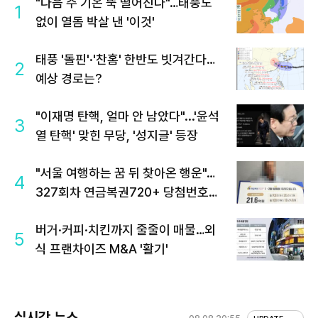
"다음 주 기온 뚝 떨어진다"…태풍도
1
없이 열돔 박살 낸 '이것'
태풍 '돌핀'·'찬홈' 한반도 빗겨간다…
2
예상 경로는?
"이재명 탄핵, 얼마 안 남았다"...'윤석
3
열 탄핵' 맞힌 무당, '성지글' 등장
"서울 여행하는 꿈 뒤 찾아온 행운"…
4
327회차 연금복권720+ 당첨번호조
회 주목
버거·커피·치킨까지 줄줄이 매물…외
5
식 프랜차이즈 M&A '활기'
실시간 뉴스