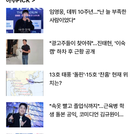
아주PICK >
임영웅, 데뷔 10주년…"난 늘 부족한
사람이었다"
"광고주들이 찾아줘"…진태현, '이숙
캠' 하차 후 근황 공개
13호 태풍 '돌핀'·15호 '찬홈' 현재 위
치는?
"속옷 빨고 졸업식까지"…근육병 학
생 돌본 공익, 코미디언 김규원이었
다