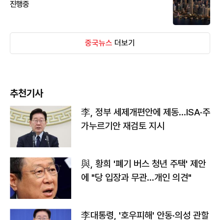
진행중
중국뉴스
더보기
추천기사
李, 정부 세제개편안에 제동…ISA·주
가누르기안 재검토 지시
與, 황희 '폐기 버스 청년 주택' 제안
에 "당 입장과 무관…개인 의견"
李대통령, '호우피해' 안동·의성 관할