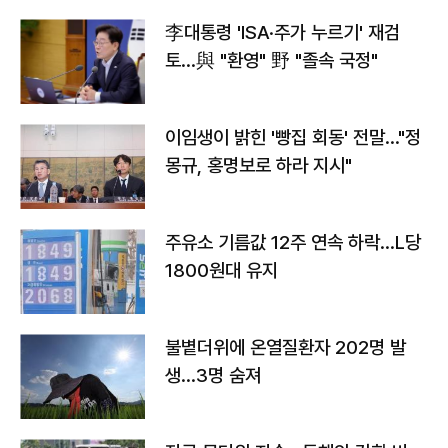
李대통령 'ISA·주가 누르기' 재검
토…與 "환영" 野 "졸속 국정"
이임생이 밝힌 '빵집 회동' 전말…"정
몽규, 홍명보로 하라 지시"
주유소 기름값 12주 연속 하락…L당
1800원대 유지
불볕더위에 온열질환자 202명 발
생…3명 숨져