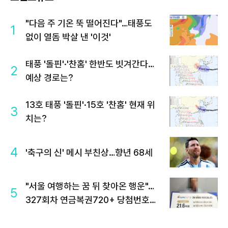
"다음 주 기온 뚝 떨어진다"…태풍도
1
없이 열돔 박살 낸 '이것'
태풍 '돌핀'·'찬홈' 한반도 빗겨간다…
2
예상 경로는?
13호 태풍 '돌핀'·15호 '찬홈' 현재 위
3
치는?
4
'축구의 신' 메시 부친상…향년 68세
"서울 여행하는 꿈 뒤 찾아온 행운"…
5
327회차 연금복권720+ 당첨번호조
회 주목