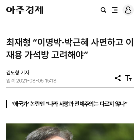
로
아
그
검
전
주
인
색
체
경
메
제
뉴
최재형 “이명박·박근혜 사면하고 이
재용 가석방 고려해야”
김도형 기자
공
텍
입력 2021-08-05 15:18
유
스
트
크
기
‘애국가’ 논란엔 “나라 사랑과 전체주의는 다르지 않나”