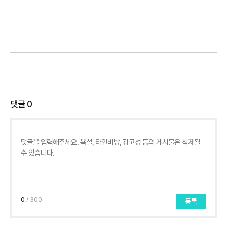
댓글
0
0
/ 300
등록