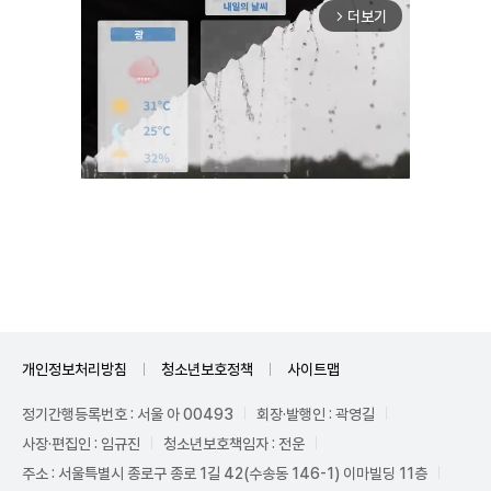
더보기
arrow_forward_ios
Unmute
개인정보처리방침
청소년보호정책
사이트맵
정기간행등록번호 : 서울 아 00493
회장·발행인 : 곽영길
사장·편집인 : 임규진
청소년보호책임자 : 전운
주소 : 서울특별시 종로구 종로 1길 42(수송동 146-1) 이마빌딩 11층