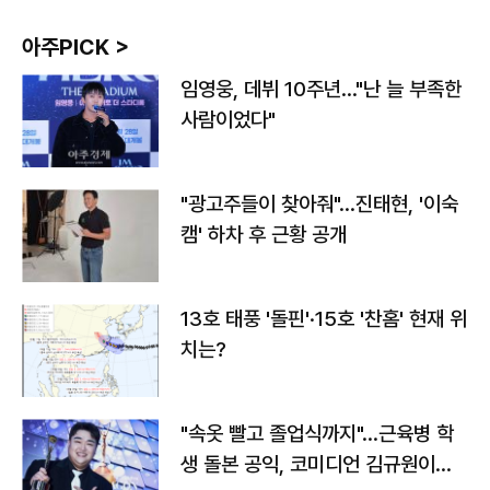
아주PICK >
임영웅, 데뷔 10주년…"난 늘 부족한
사람이었다"
"광고주들이 찾아줘"…진태현, '이숙
캠' 하차 후 근황 공개
13호 태풍 '돌핀'·15호 '찬홈' 현재 위
치는?
"속옷 빨고 졸업식까지"…근육병 학
생 돌본 공익, 코미디언 김규원이었