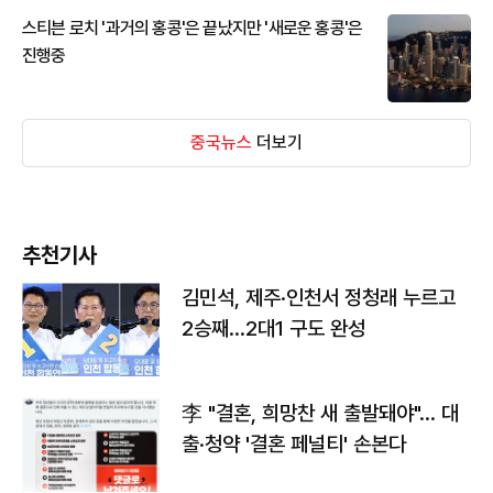
스티븐 로치 '과거의 홍콩'은 끝났지만 '새로운 홍콩'은
진행중
중국뉴스
더보기
추천기사
김민석, 제주·인천서 정청래 누르고
2승째…2대1 구도 완성
李 "결혼, 희망찬 새 출발돼야"… 대
출·청약 '결혼 페널티' 손본다