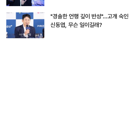
다
"경솔한 언행 깊이 반성"…고개 숙인
신동엽, 무슨 일이길래?