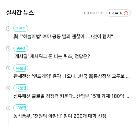
실시간 뉴스
08.09 15:11
UPDATE
4분전
與 "'하늘이법' 여야 공동 발의 괜찮아…그것이 협치"
9분전
'캐시딜' 캐시워크 돈 버는 퀴즈, 정답은?
14분전
관세전쟁 '엔드게임' 윤곽 나오나…한국 新통상정책 교두보 활
용해야
17분전
섬유패션 글로벌 경쟁력 키운다…산업부 15개 과제 180억 지
원
18분전
농식품부, '천원의 아침밥' 참여 200개 대학 선정