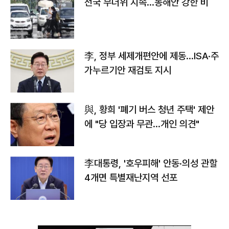
전국 무더위 지속…동해안 강한 비
李, 정부 세제개편안에 제동…ISA·주
가누르기안 재검토 지시
與, 황희 '폐기 버스 청년 주택' 제안
에 "당 입장과 무관…개인 의견"
李대통령, '호우피해' 안동·의성 관할
4개면 특별재난지역 선포