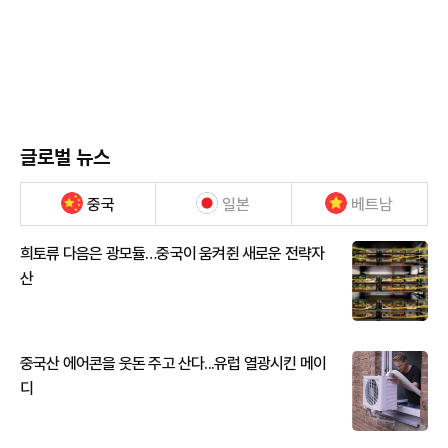
글로벌 뉴스
중국
일본
베트남
희토류 다음은 광모듈…중국이 움켜쥔 새로운 전략자
산
중국산 에어콘을 웃돈 주고 산다...유럽 열광시킨 메이
디