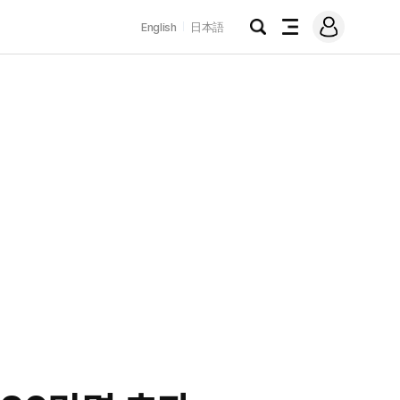
로
English
日本語
그
검
전
인
색
체
메
뉴