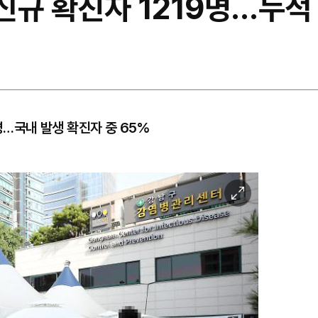
] 신규 확진자 1219명…누적
9명…국내 발생 확진자 중 65%
이
미
지
확
대