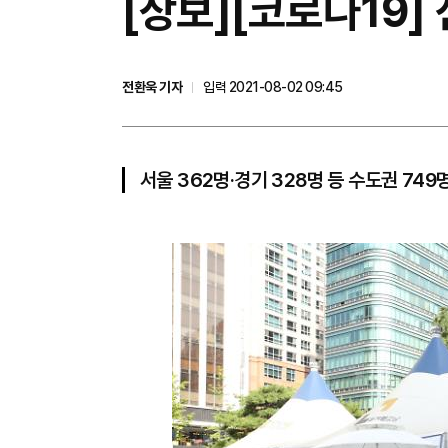
[상보]​[코로나19
전환욱 기자
입력 2021-08-02 09:45
서울 362명·경기 328명 등 수도권 74