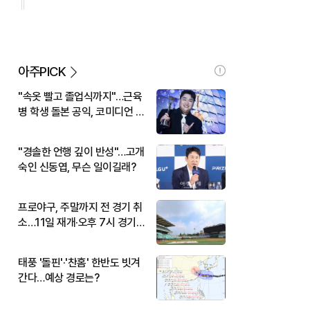
아주PICK
"속옷 빨고 졸업식까지"…근육
병 학생 돌본 공익, 코미디언 김
규원이었다
"경솔한 언행 깊이 반성"…고개
숙인 신동엽, 무슨 일이길래?
프로야구, 주말까지 전 경기 취
소…11일 재개·오후 7시 경기
시작
태풍 '돌핀'·'찬홈' 한반도 빗겨
간다…예상 경로는?