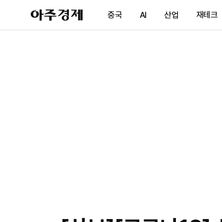
아
중국
AI
산업
재테크
주
경
제