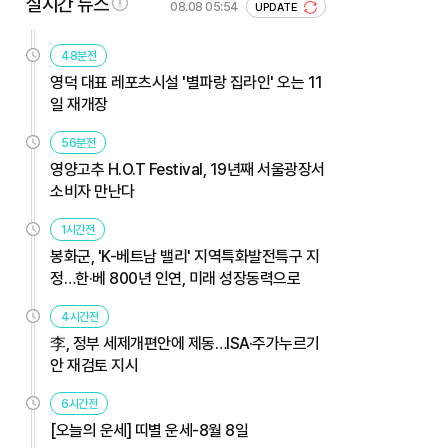
실시간 뉴스
08.08 05:54
UPDATE
48분전
영덕 대표 레포츠시설 '별파랑 집라인' 오는 11
일 재개장
56분전
영양고추 H.O.T Festival, 19년째 서울광장서
소비자 만난다
1시간전
봉화군, 'K-베트남 밸리' 지역특화발전특구 지
정…한·베 800년 인연, 미래 성장동력으로
4시간전
李, 정부 세제개편안에 제동…ISA·주가누르기
안 재검토 지시
6시간전
[오늘의 운세] 띠별 운세-8월 8일