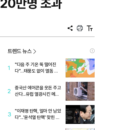
 20만명 초과
공
프
텍
유
린
스
트
트
크
기
트렌드 뉴스
"다음 주 기온 뚝 떨어진
1
다"…태풍도 없이 열돔 박
살 낸 '이것'
중국산 에어콘을 웃돈 주고
2
산다...유럽 열광시킨 메이
디
"이재명 탄핵, 얼마 안 남았
3
다"...'윤석열 탄핵' 맞힌 무
당, '성지글' 등장