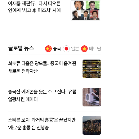
이재룡 재판行…다시 떠오른
연예계 '사고 후 미조치' 사례
글로벌 뉴스
중국
일본
베트남
희토류 다음은 광모듈…중국이 움켜쥔
새로운 전략자산
중국산 에어콘을 웃돈 주고 산다...유럽
열광시킨 메이디
스티븐 로치 '과거의 홍콩'은 끝났지만
'새로운 홍콩'은 진행중