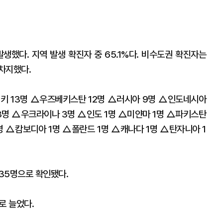
발생했다. 지역 발생 확진자 중 65.1%다. 비수도권 확진자는
 차지했다.
키 13명 △우즈베키스탄 12명 △러시아 9명 △인도네시아
3명 △우크라이나 3명 △인도 1명 △미얀마 1명 △파키스탄
명 △캄보디아 1명 △폴란드 1명 △캐나다 1명 △탄자니아 1
 35명으로 확인됐다.
로 늘었다.