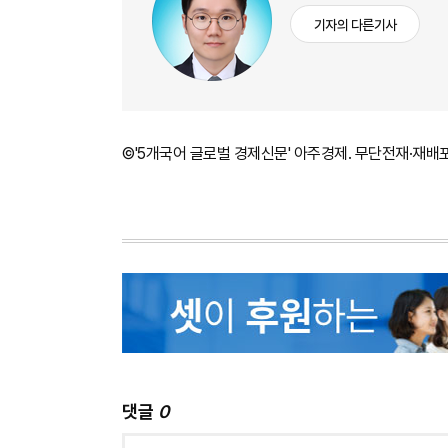
기자의 다른기사
©'5개국어 글로벌 경제신문' 아주경제. 무단전재·재배
댓글
0