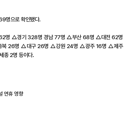
 69명으로 확인됐다.
2명 △경기 328명 경남 77명 △부산 68명 △대전 62명
충북 26명 △대구 26명 △강원 24명 △광주 16명 △제주
세종 2명 등이다.
설 연휴 영향