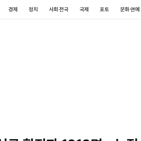
경제
정치
사회·전국
국제
포토
문화·연예