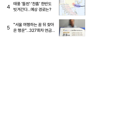
태풍 '돌핀'·'찬홈' 한반도
4
빗겨간다…예상 경로는?
"서울 여행하는 꿈 뒤 찾아
5
온 행운"…327회차 연금
복권720+ 당첨번호조회
주목