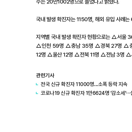
수는 20만1002명으로 늘었다고 밝혔다.
국내 발생 확진자는 1150명, 해외 유입 사례는
지역별 국내 발생 확진자 현황으로는 △서울 36
△인천 59명 △충남 35명 △경북 27명 △
12명 △울산 12명 △전북 11명 △전남 3명 △
관련기사
전국 신규 확진자 11000명...소폭 등락 지속
코로나19 신규 확진자 1만6624명 '감소세'⋯