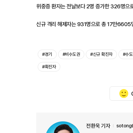
위중증 환자는 전날보다 2명 증가한 326명으로
신규 격리 해제자는 931명으로 총 17만6605
#경기
#비수도권
#신규 확진자
#수도
#확진자
전환욱 기자
sotong