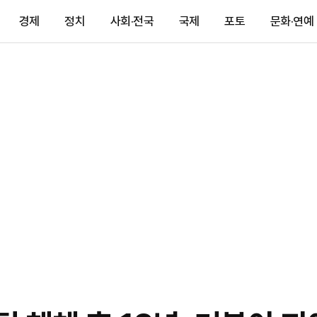
경제
정치
사회·전국
국제
포토
문화·연예