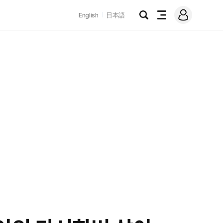
로
English
日本語
그
검
전
인
색
체
메
뉴