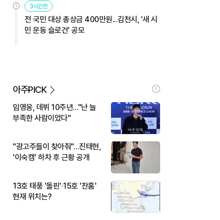
3시간전
전 국민 대상 총상금 400만원...김천시, '새 시
민 운동 슬로건' 공모
아주PICK
임영웅, 데뷔 10주년…"난 늘
부족한 사람이었다"
"광고주들이 찾아줘"…진태현,
'이숙캠' 하차 후 근황 공개
13호 태풍 '돌핀'·15호 '찬홈'
현재 위치는?