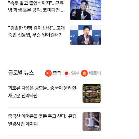
"속옷 빨고 졸업식까지"…근육
병 학생 돌본 공익, 코미디언 김
규원이었다
"경솔한 언행 깊이 반성"…고개
숙인 신동엽, 무슨 일이길래?
글로벌 뉴스
중국
일본
베트남
희토류 다음은 광모듈…중국이 움켜쥔
새로운 전략자산
중국산 에어콘을 웃돈 주고 산다...유럽
열광시킨 메이디