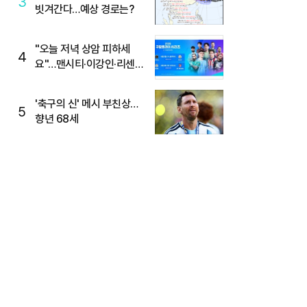
3
빗겨간다…예상 경로는?
"오늘 저녁 상암 피하세
4
요"…맨시티·이강인·리센느
뜬다, 6호선 혼잡 예상
'축구의 신' 메시 부친상…
5
향년 68세