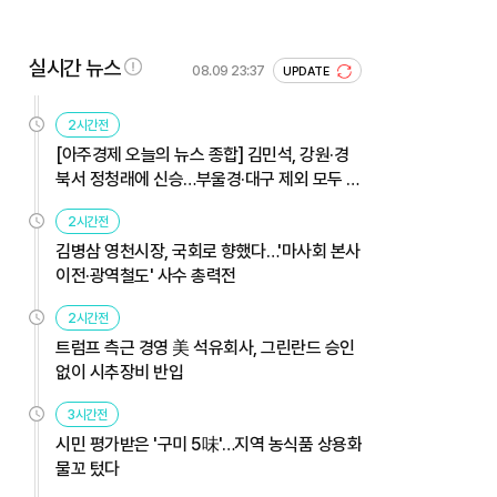
실시간 뉴스
08.09 23:37
UPDATE
2시간전
[아주경제 오늘의 뉴스 종합] 김민석, 강원·경
북서 정청래에 신승…부울경·대구 제외 모두 웃
었다 外
2시간전
김병삼 영천시장, 국회로 향했다…'마사회 본사
이전·광역철도' 사수 총력전
2시간전
트럼프 측근 경영 美 석유회사, 그린란드 승인
없이 시추장비 반입
3시간전
시민 평가받은 '구미 5味'…지역 농식품 상용화
물꼬 텄다