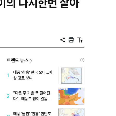
지이의 다시한번 살아
공
프
텍
유
린
스
트
트
크
기
트렌드 뉴스
태풍 '찬홈' 한국 오나…예
1
상 경로 보니
"다음 주 기온 뚝 떨어진
2
다"…태풍도 없이 열돔 박
살 낸 '이것'
태풍 '돌핀'·'찬홈' 한반도