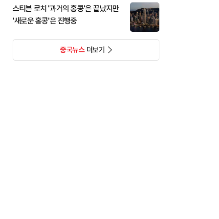
스티븐 로치 '과거의 홍콩'은 끝났지만
'새로운 홍콩'은 진행중
중국뉴스
더보기