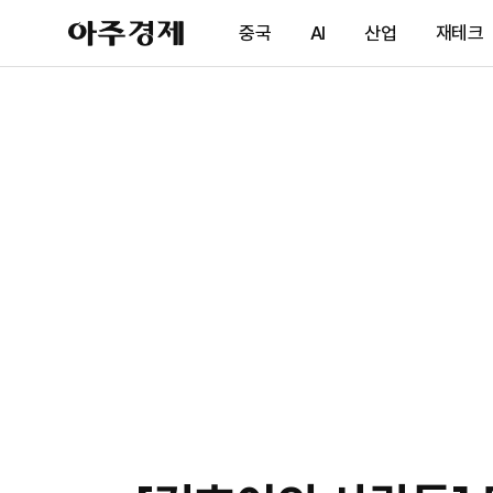
아
중국
AI
산업
재테크
주
경
제