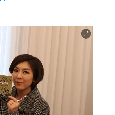
이
미
지
확
대