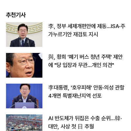
추천기사
李, 정부 세제개편안에 제동…ISA·주
가누르기안 재검토 지시
與, 황희 '폐기 버스 청년 주택' 제안
에 "당 입장과 무관…개인 의견"
李대통령, '호우피해' 안동·의성 관할
4개면 특별재난지역 선포
AI 반도체가 뒤집은 수출 순위…韓·
대만, 사상 첫 日 추월