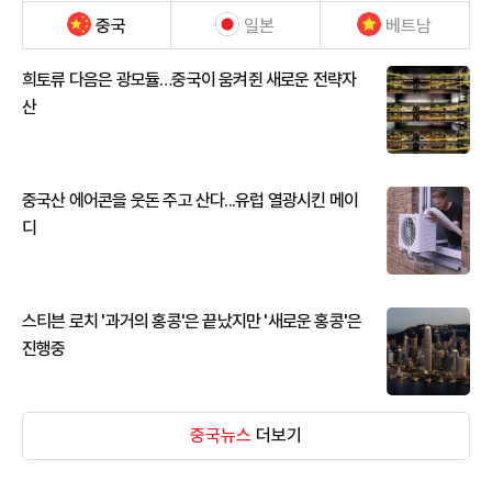
중국
일본
베트남
희토류 다음은 광모듈…중국이 움켜쥔 새로운 전략자
산
중국산 에어콘을 웃돈 주고 산다...유럽 열광시킨 메이
디
스티븐 로치 '과거의 홍콩'은 끝났지만 '새로운 홍콩'은
진행중
중국뉴스
더보기