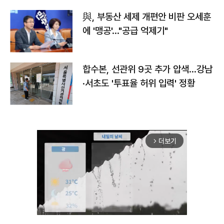
與, 부동산 세제 개편안 비판 오세훈
에 '맹공'…"공급 억제기"
합수본, 선관위 9곳 추가 압색…강남
·서초도 '투표율 허위 입력' 정황
더보기
arrow_forward_ios