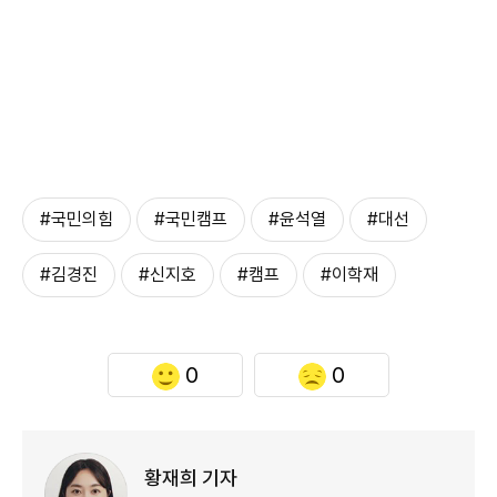
#국민의힘
#국민캠프
#윤석열
#대선
#김경진
#신지호
#캠프
#이학재
0
0
황재희 기자