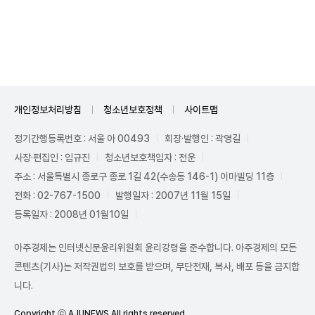
Mute
개인정보처리방침
청소년보호정책
사이트맵
정기간행등록번호 : 서울 아 00493
회장·발행인 : 곽영길
사장·편집인 : 임규진
청소년보호책임자 : 전운
주소 : 서울특별시 종로구 종로 1길 42(수송동 146-1) 이마빌딩 11층
전화 : 02-767-1500
발행일자 : 2007년 11월 15일
등록일자 : 2008년 01월10일
아주경제는 인터넷신문윤리위원회 윤리강령을 준수합니다. 아주경제의 모든
콘텐츠(기사)는 저작권법의 보호를 받으며, 무단전재, 복사, 배포 등을 금지합
니다.
Copyright ⓒ AJUNEWS All rights reserved.