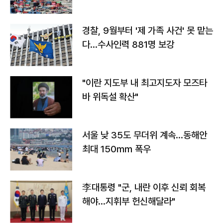
경찰, 9월부터 '제 가족 사건' 못 맡는
다…수사인력 881명 보강
"이란 지도부 내 최고지도자 모즈타
바 위독설 확산"
서울 낮 35도 무더위 계속…동해안
최대 150㎜ 폭우
李대통령 "군, 내란 이후 신뢰 회복
해야…지휘부 헌신해달라"