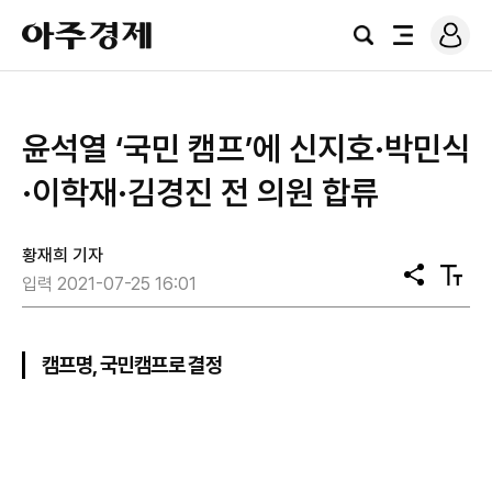
로
아
그
검
전
주
인
색
체
경
메
제
뉴
윤석열 ‘국민 캠프’에 신지호·박민식
·이학재·김경진 전 의원 합류
황재희 기자
공
텍
입력 2021-07-25 16:01
유
스
트
크
기
캠프명, 국민캠프로 결정