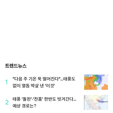
트렌드뉴스
"다음 주 기온 뚝 떨어진다"…태풍도
1
없이 열돔 박살 낸 '이것'
태풍 '돌핀'·'찬홈' 한반도 빗겨간다…
2
예상 경로는?