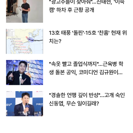
"광고주들이 찾아줘"…진태현, '이숙
캠' 하차 후 근황 공개
13호 태풍 '돌핀'·15호 '찬홈' 현재 위
치는?
"속옷 빨고 졸업식까지"…근육병 학
생 돌본 공익, 코미디언 김규원이었
다
"경솔한 언행 깊이 반성"…고개 숙인
신동엽, 무슨 일이길래?