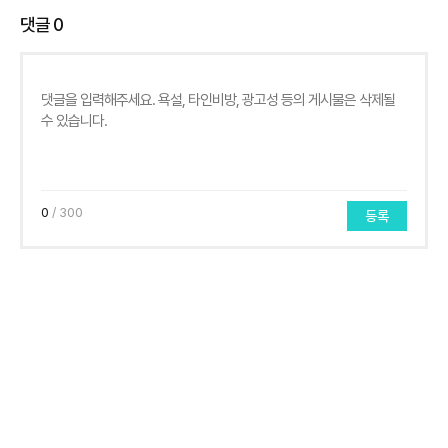
댓글
0
0
/ 300
등록