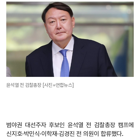
윤석열 전 검찰총장 [사진=연합뉴스]
범야권 대선주자 후보인 윤석열 전 검찰총장 캠프에
신지호·박민식·이학재·김경진 전 의원이 합류했다.