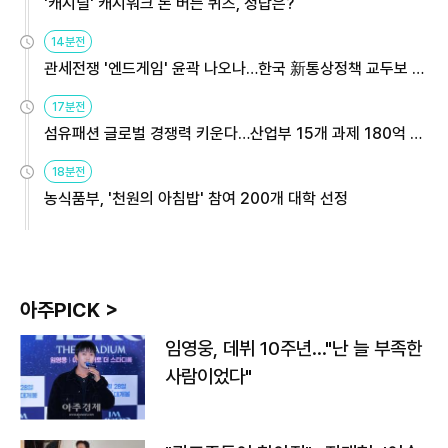
'캐시딜' 캐시워크 돈 버는 퀴즈, 정답은?
14분전
관세전쟁 '엔드게임' 윤곽 나오나…한국 新통상정책 교두보 활
용해야
17분전
섬유패션 글로벌 경쟁력 키운다…산업부 15개 과제 180억 지
원
18분전
농식품부, '천원의 아침밥' 참여 200개 대학 선정
아주PICK >
임영웅, 데뷔 10주년…"난 늘 부족한
사람이었다"