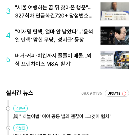
"서울 여행하는 꿈 뒤 찾아온 행운"…
3
327회차 연금복권720+ 당첨번호조
회 주목
"이재명 탄핵, 얼마 안 남았다"...'윤석
4
열 탄핵' 맞힌 무당, '성지글' 등장
버거·커피·치킨까지 줄줄이 매물…외
5
식 프랜차이즈 M&A '활기'
실시간 뉴스
08.09 01:35
UPDATE
4분전
與 "'하늘이법' 여야 공동 발의 괜찮아…그것이 협치"
9분전