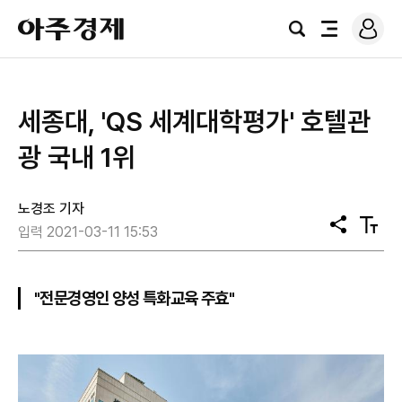
로
아
그
검
전
주
인
색
체
경
메
제
뉴
세종대, 'QS 세계대학평가' 호텔관
광 국내 1위
노경조 기자
공
텍
입력 2021-03-11 15:53
유
스
트
크
기
"전문경영인 양성 특화교육 주효"