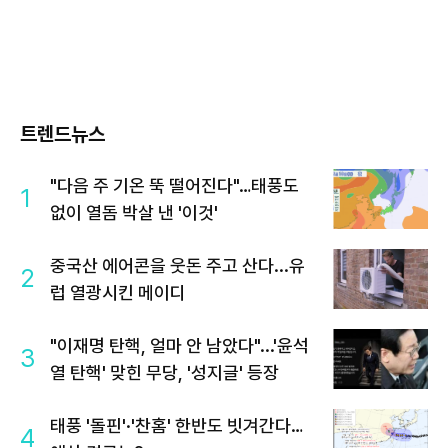
트렌드뉴스
"다음 주 기온 뚝 떨어진다"…태풍도
1
없이 열돔 박살 낸 '이것'
중국산 에어콘을 웃돈 주고 산다...유
2
럽 열광시킨 메이디
"이재명 탄핵, 얼마 안 남았다"...'윤석
3
열 탄핵' 맞힌 무당, '성지글' 등장
태풍 '돌핀'·'찬홈' 한반도 빗겨간다…
4