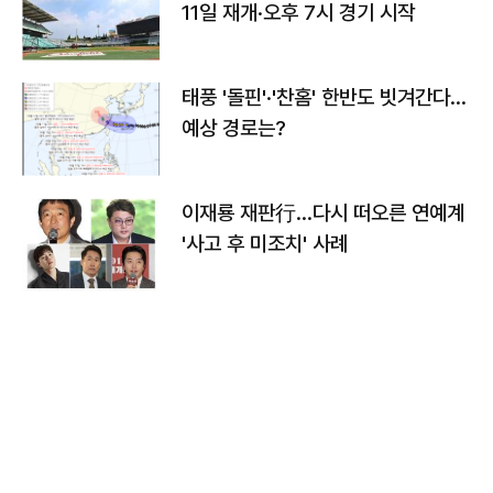
11일 재개·오후 7시 경기 시작
태풍 '돌핀'·'찬홈' 한반도 빗겨간다…
예상 경로는?
이재룡 재판行…다시 떠오른 연예계
'사고 후 미조치' 사례