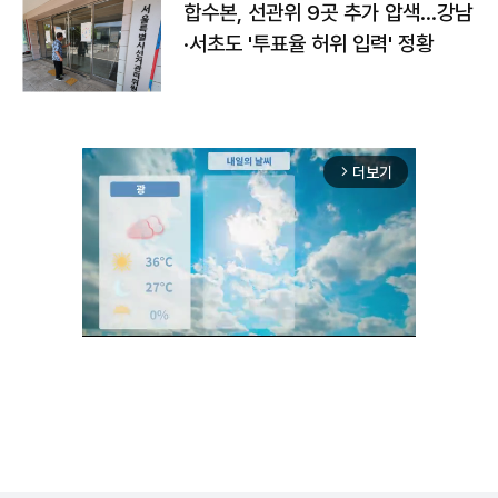
합수본, 선관위 9곳 추가 압색…강남
·서초도 '투표율 허위 입력' 정황
더보기
arrow_forward_ios
Unmute