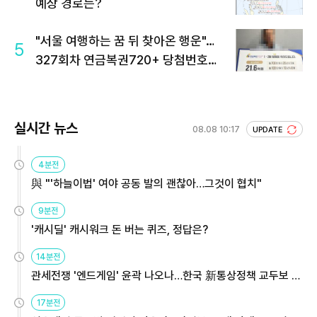
예상 경로는?
"서울 여행하는 꿈 뒤 찾아온 행운"…
5
327회차 연금복권720+ 당첨번호조
회 주목
실시간 뉴스
08.08 10:17
UPDATE
4분전
與 "'하늘이법' 여야 공동 발의 괜찮아…그것이 협치"
9분전
'캐시딜' 캐시워크 돈 버는 퀴즈, 정답은?
14분전
관세전쟁 '엔드게임' 윤곽 나오나…한국 新통상정책 교두보 활
용해야
17분전