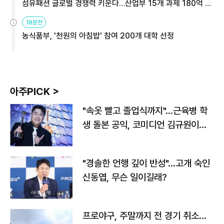
섬유패션 글로벌 경쟁력 키운다…산업부 15개 과제 180억 지
원
18분전
농식품부, '천원의 아침밥' 참여 200개 대학 선정
아주PICK >
"속옷 빨고 졸업식까지"…근육병 학
생 돌본 공익, 코미디언 김규원이었
다
"경솔한 언행 깊이 반성"…고개 숙인
신동엽, 무슨 일이길래?
프로야구, 주말까지 전 경기 취소…