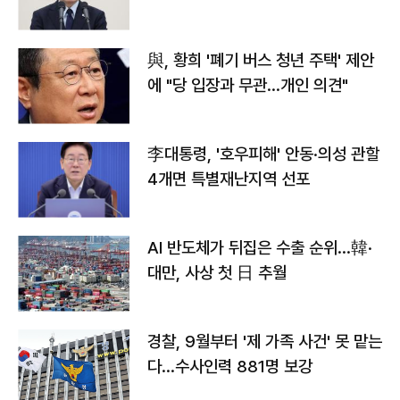
與, 황희 '폐기 버스 청년 주택' 제안
에 "당 입장과 무관…개인 의견"
李대통령, '호우피해' 안동·의성 관할
4개면 특별재난지역 선포
AI 반도체가 뒤집은 수출 순위…韓·
대만, 사상 첫 日 추월
경찰, 9월부터 '제 가족 사건' 못 맡는
다…수사인력 881명 보강