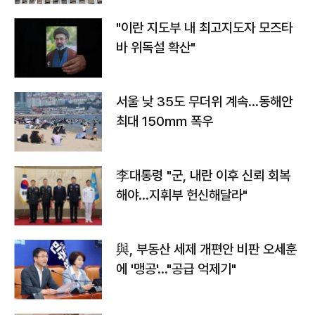
"이란 지도부 내 최고지도자 모즈타
바 위독설 확산"
서울 낮 35도 무더위 계속…동해안
최대 150㎜ 폭우
李대통령 "군, 내란 이후 신뢰 회복
해야…지휘부 헌신해달라"
與, 부동산 세제 개편안 비판 오세훈
에 '맹공'…"공급 억제기"