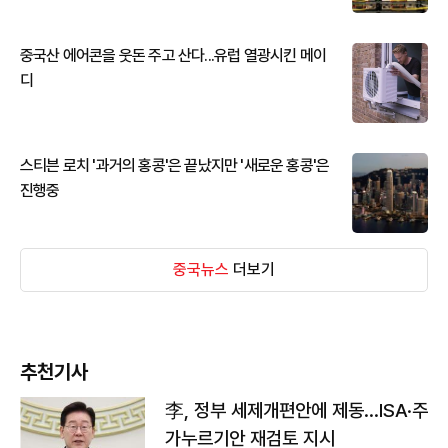
중국산 에어콘을 웃돈 주고 산다...유럽 열광시킨 메이
디
스티븐 로치 '과거의 홍콩'은 끝났지만 '새로운 홍콩'은
진행중
중국뉴스
더보기
추천기사
李, 정부 세제개편안에 제동…ISA·주
가누르기안 재검토 지시