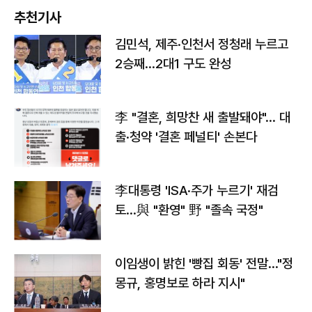
추천기사
김민석, 제주·인천서 정청래 누르고
2승째…2대1 구도 완성
李 "결혼, 희망찬 새 출발돼야"… 대
출·청약 '결혼 페널티' 손본다
李대통령 'ISA·주가 누르기' 재검
토…與 "환영" 野 "졸속 국정"
이임생이 밝힌 '빵집 회동' 전말…"정
몽규, 홍명보로 하라 지시"