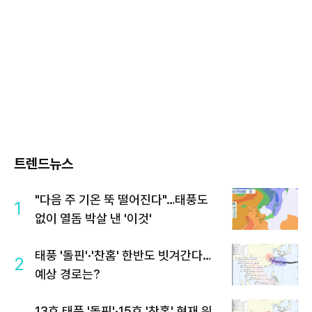
트렌드뉴스
"다음 주 기온 뚝 떨어진다"…태풍도
1
없이 열돔 박살 낸 '이것'
태풍 '돌핀'·'찬홈' 한반도 빗겨간다…
2
예상 경로는?
13호 태풍 '돌핀'·15호 '찬홈' 현재 위