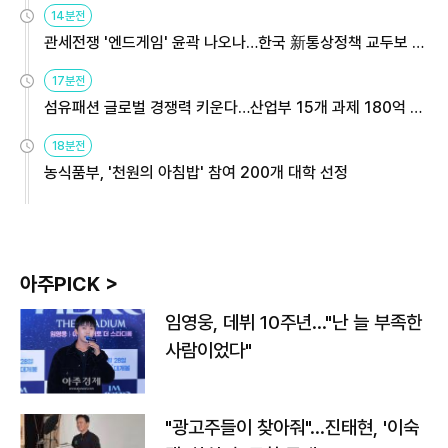
14분전
관세전쟁 '엔드게임' 윤곽 나오나…한국 新통상정책 교두보 활
용해야
17분전
섬유패션 글로벌 경쟁력 키운다…산업부 15개 과제 180억 지
원
18분전
농식품부, '천원의 아침밥' 참여 200개 대학 선정
아주PICK >
임영웅, 데뷔 10주년…"난 늘 부족한
사람이었다"
"광고주들이 찾아줘"…진태현, '이숙