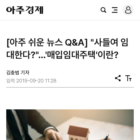
로
아
그
검
전
주
인
색
체
경
메
제
뉴
[아주 쉬운 뉴스 Q&A] "사들여 임
대한다?"…'매입임대주택'이란?
김충범 기자
공
텍
입력 2019-09-20 11:28
유
스
트
크
기