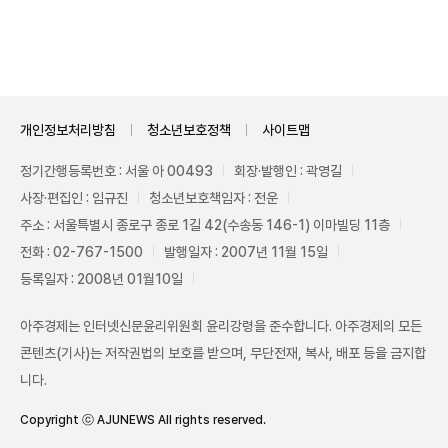
Unmute
개인정보처리방침
청소년보호정책
사이트맵
정기간행등록번호 : 서울 아 00493
회장·발행인 : 곽영길
사장·편집인 : 임규진
청소년보호책임자 : 전운
주소 : 서울특별시 종로구 종로 1길 42(수송동 146-1) 이마빌딩 11층
전화 : 02-767-1500
발행일자 : 2007년 11월 15일
등록일자 : 2008년 01월10일
아주경제는 인터넷신문윤리위원회 윤리강령을 준수합니다. 아주경제의 모든
콘텐츠(기사)는 저작권법의 보호를 받으며, 무단전재, 복사, 배포 등을 금지합
니다.
Copyright ⓒ AJUNEWS All rights reserved.