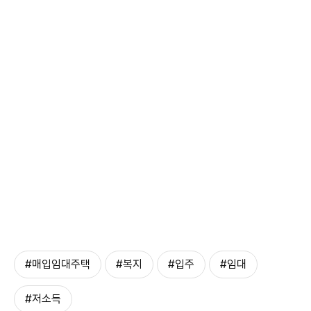
#매입임대주택
#복지
#입주
#임대
#저소득