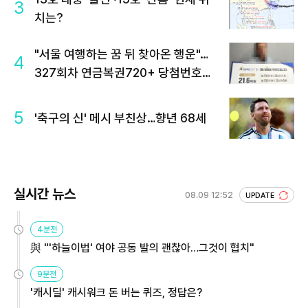
3
치는?
"서울 여행하는 꿈 뒤 찾아온 행운"…
4
327회차 연금복권720+ 당첨번호조
회 주목
5
'축구의 신' 메시 부친상…향년 68세
실시간 뉴스
08.09 12:52
UPDATE
4분전
與 "'하늘이법' 여야 공동 발의 괜찮아…그것이 협치"
9분전
'캐시딜' 캐시워크 돈 버는 퀴즈, 정답은?