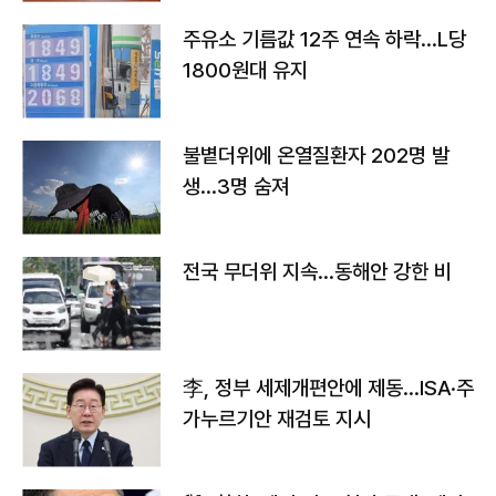
주유소 기름값 12주 연속 하락…L당
1800원대 유지
불볕더위에 온열질환자 202명 발
생…3명 숨져
전국 무더위 지속…동해안 강한 비
李, 정부 세제개편안에 제동…ISA·주
가누르기안 재검토 지시