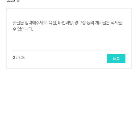
0
/ 300
등록