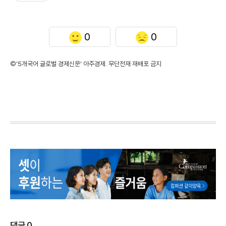
0
0
©'5개국어 글로벌 경제신문' 아주경제. 무단전재·재배포 금지
댓글
0