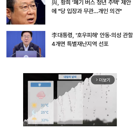
與, 황희 '폐기 버스 청년 주택' 제안
에 "당 입장과 무관…개인 의견"
李대통령, '호우피해' 안동·의성 관할
4개면 특별재난지역 선포
더보기
arrow_forward_ios