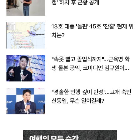
캠' 하차 후 근황 공개
13호 태풍 '돌핀'·15호 '찬홈' 현재 위
치는?
"속옷 빨고 졸업식까지"…근육병 학
생 돌본 공익, 코미디언 김규원이었
다
"경솔한 언행 깊이 반성"…고개 숙인
신동엽, 무슨 일이길래?