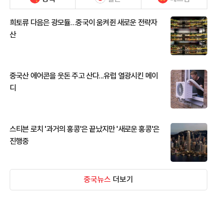
희토류 다음은 광모듈…중국이 움켜쥔 새로운 전략자
산
중국산 에어콘을 웃돈 주고 산다...유럽 열광시킨 메이
디
스티븐 로치 '과거의 홍콩'은 끝났지만 '새로운 홍콩'은
진행중
중국뉴스
더보기