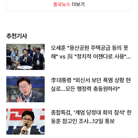
중국뉴스
더보기
추천기사
오세훈 "용산공원 주택공급 동의 못
해" vs 與 "정치적 어젠다로 사용"
맞불
李대통령 "외신서 보던 폭염 상황 현
실로…모든 행정력 총동원하라"
종합특검, '계엄 당정대 회의 참석' 한
동훈 참고인 조사...12일 통보