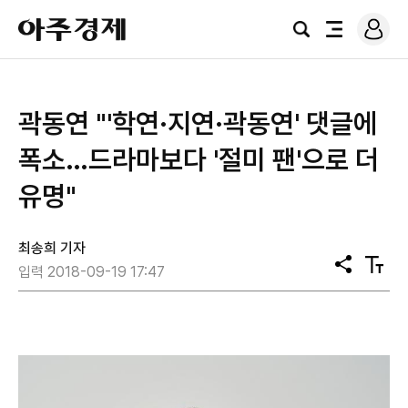
로
아
그
검
전
주
인
색
체
경
메
제
뉴
곽동연 "'학연·지연·곽동연' 댓글에
폭소…드라마보다 '절미 팬'으로 더
유명"
최송희 기자
공
텍
입력 2018-09-19 17:47
유
스
트
크
기