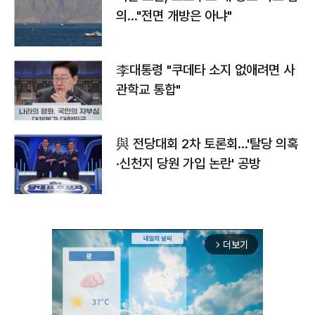
의…"전면 개방은 아냐"
李대통령 "쿠데타 소지 없애려면 사
관학교 통합"
與 전당대회 2차 토론회…'탈당 의혹
·신천지 당원 가입 논란' 공방
더보기
arrow_forward_ios