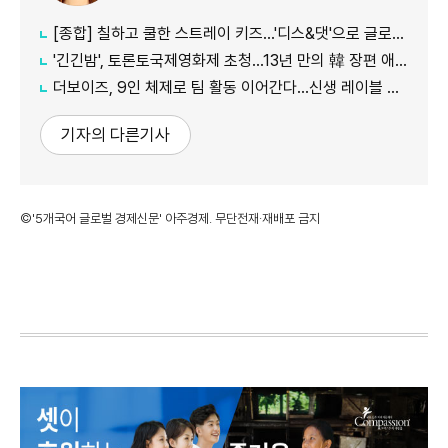
[종합] 칠하고 쿨한 스트레이 키즈…'디스&댓'으로 글로벌 질주
'긴긴밤', 토론토국제영화제 초청…13년 만의 韓 장편 애니
더보이즈, 9인 체제로 팀 활동 이어간다…신생 레이블 계약 완료
기자의 다른기사
©'5개국어 글로벌 경제신문' 아주경제. 무단전재·재배포 금지