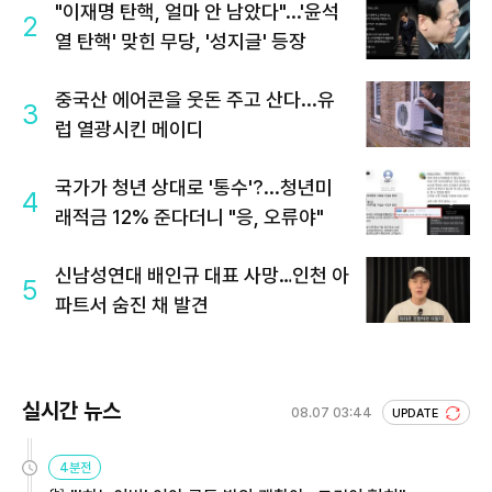
"이재명 탄핵, 얼마 안 남았다"...'윤석
2
열 탄핵' 맞힌 무당, '성지글' 등장
중국산 에어콘을 웃돈 주고 산다...유
3
럽 열광시킨 메이디
국가가 청년 상대로 '통수'?...청년미
4
래적금 12% 준다더니 "응, 오류야"
신남성연대 배인규 대표 사망…인천 아
5
파트서 숨진 채 발견
실시간 뉴스
08.07 03:44
UPDATE
4분전