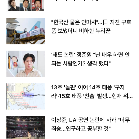
"한국산 물은 안마셔"…日 지진 구호
품 보냈더니 비하한 누리꾼
'태도 논란' 정준원 "난 배우 하면 안
되는 사람인가? 생각 했다"
13호 '돌핀' 이어 14호 태풍 '구지
라'·15호 태풍 '찬홈' 발생…현재 위
치와 이동경로는?
이상준, LA 공연 논란에 사과 "너무
죄송…연구하고 공부할 것"