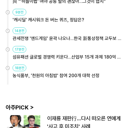
與 "'하늘이법' 여야 공동 발의 괜찮아…그것이 협치"
9분전
'캐시딜' 캐시워크 돈 버는 퀴즈, 정답은?
14분전
관세전쟁 '엔드게임' 윤곽 나오나…한국 新통상정책 교두보 활
용해야
17분전
섬유패션 글로벌 경쟁력 키운다…산업부 15개 과제 180억 지
원
18분전
농식품부, '천원의 아침밥' 참여 200개 대학 선정
아주PICK >
이재룡 재판行…다시 떠오른 연예계
'사고 후 미조치' 사례