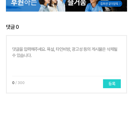
댓글
0
0
/ 300
등록