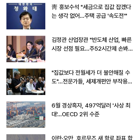
靑 홍보수석 "세금으로 집값 잡겠다
는 생각 없어…주택 공급 '속도전'"
김정관 산업장관 "반도체 산업, 빠른
시장 선점 필요…주52시간제 손봐
야"
"집값보다 전월세가 더 불안해질 수
도"…전문가들, 세제개편안 부작용
우려
6월 경상흑자, 497억달러 '사상 최
대'…OECD 2위 수준
이란·오만, 호르무즈 새 항로 좌표 합