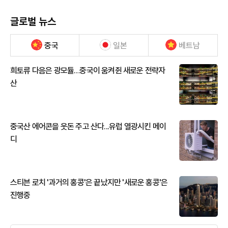
글로벌 뉴스
중국
일본
베트남
희토류 다음은 광모듈…중국이 움켜쥔 새로운 전략자
산
중국산 에어콘을 웃돈 주고 산다...유럽 열광시킨 메이
디
스티븐 로치 '과거의 홍콩'은 끝났지만 '새로운 홍콩'은
진행중