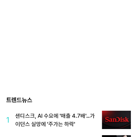
트렌드뉴스
샌디스크, AI 수요에 '매출 4.7배'…가
1
이던스 실망에 '주가는 하락'