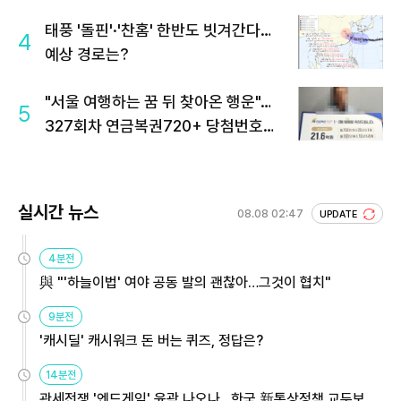
태풍 '돌핀'·'찬홈' 한반도 빗겨간다…
4
예상 경로는?
"서울 여행하는 꿈 뒤 찾아온 행운"…
5
327회차 연금복권720+ 당첨번호조
회 주목
실시간 뉴스
08.08 02:47
UPDATE
4분전
與 "'하늘이법' 여야 공동 발의 괜찮아…그것이 협치"
9분전
'캐시딜' 캐시워크 돈 버는 퀴즈, 정답은?
14분전
관세전쟁 '엔드게임' 윤곽 나오나…한국 新통상정책 교두보 활