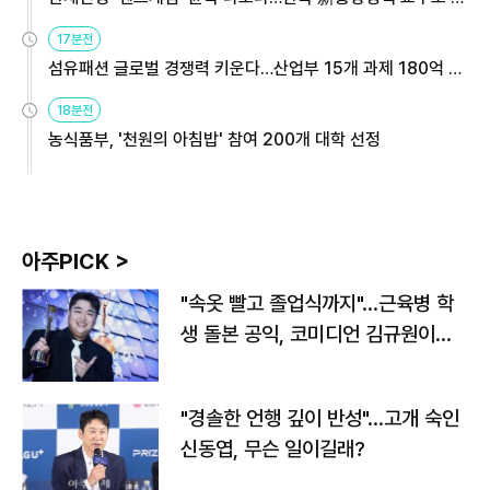
용해야
17분전
섬유패션 글로벌 경쟁력 키운다…산업부 15개 과제 180억 지
원
18분전
농식품부, '천원의 아침밥' 참여 200개 대학 선정
아주PICK >
"속옷 빨고 졸업식까지"…근육병 학
생 돌본 공익, 코미디언 김규원이었
다
"경솔한 언행 깊이 반성"…고개 숙인
신동엽, 무슨 일이길래?