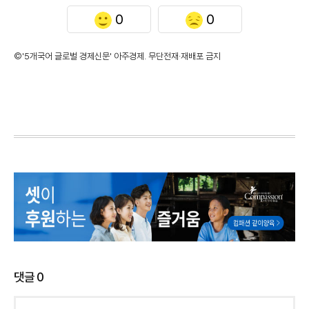
0
0
©'5개국어 글로벌 경제신문' 아주경제. 무단전재·재배포 금지
댓글
0