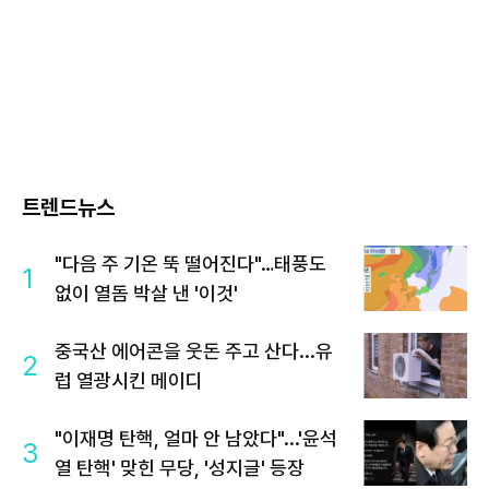
트렌드뉴스
"다음 주 기온 뚝 떨어진다"…태풍도
1
없이 열돔 박살 낸 '이것'
중국산 에어콘을 웃돈 주고 산다...유
2
럽 열광시킨 메이디
"이재명 탄핵, 얼마 안 남았다"...'윤석
3
열 탄핵' 맞힌 무당, '성지글' 등장