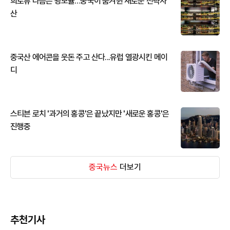
희토류 다음은 광모듈…중국이 움켜쥔 새로운 전략자
산
중국산 에어콘을 웃돈 주고 산다...유럽 열광시킨 메이
디
스티븐 로치 '과거의 홍콩'은 끝났지만 '새로운 홍콩'은
진행중
중국뉴스
더보기
추천기사