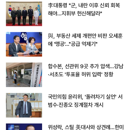
李대통령 "군, 내란 이후 신뢰 회복
해야…지휘부 헌신해달라"
與, 부동산 세제 개편안 비판 오세훈
에 '맹공'…"공급 억제기"
합수본, 선관위 9곳 추가 압색…강남
·서초도 '투표율 허위 입력' 정황
국민의힘 윤리위, '돌려차기 실언' 서
범수·진종오 징계절차 개시
위성락, 스틸 美대사와 상견례…한미