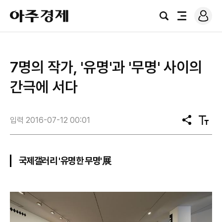
로
아
그
검
전
주
인
색
체
경
메
제
뉴
7명의 작가, '유명'과 '무명' 사이의
간극에 서다
입력 2016-07-12 00:01
공
텍
유
스
트
크
기
국제갤러리 '유명한 무명'展