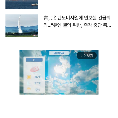
靑, 北 탄도미사일에 안보실 긴급회
의…"유엔 결의 위반, 즉각 중단 촉
구"
더보기
arrow_forward_ios
Mute