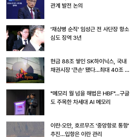
관계 발전 논의
'채상병 순직' 임성근 전 사단장 항소
심도 징역 3년
현금 88조 쌓인 SK하이닉스, 국내
채권시장 '큰손' 됐다…최대 40조 투
자
"메모리 월 넘을 해법은 HBF"…구글
도 주목한 차세대 AI 메모리
이란·오만, 호르무즈 '중앙항로 통항'
추진…입항은 이란 관리