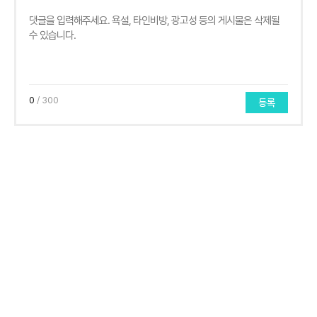
0
/ 300
등록