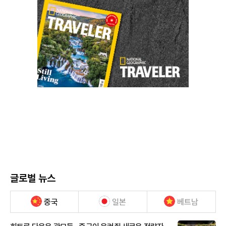
글로벌 뉴스
중국
일본
베트남