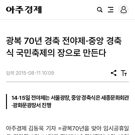
로
아
그
검
전
주
인
색
체
경
메
제
뉴
광복 70년 경축 전야제·중앙 경축
식 국민축제의 장으로 만든다
입력 2015-08-11 10:09
공
텍
유
스
트
크
기
14·15일 전야제는 서울광장, 중앙 경축식은 세종문화회관
·광화문광장서 진행
아주경제 김동욱 기자 =광복70년을 맞아 임시공휴일