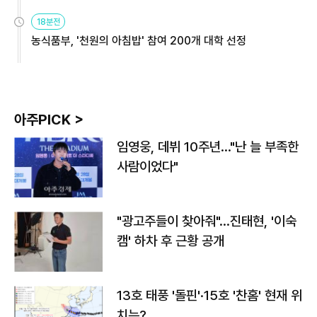
원
18분전
농식품부, '천원의 아침밥' 참여 200개 대학 선정
아주PICK >
임영웅, 데뷔 10주년…"난 늘 부족한
사람이었다"
"광고주들이 찾아줘"…진태현, '이숙
캠' 하차 후 근황 공개
13호 태풍 '돌핀'·15호 '찬홈' 현재 위
치는?