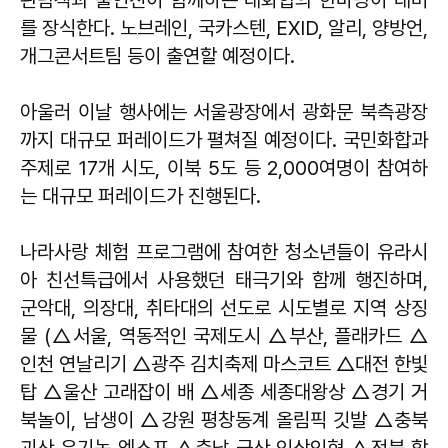
관람객과 출연진이 함께하는 대화합의 한마당이 대미
를 장식한다. 노브레인, 국카스텐, EXID, 알리, 양방언,
개그콘서트팀 등이 출연할 예정이다.
아울러 이날 행사에는 서울광장에서 광화문 북측광장
까지 대규모 퍼레이드가 펼쳐질 예정이다. 국민화합과
주제로 17개 시도, 이북 5도 등 2,000여명이 참여하
는 대규모 퍼레이드가 진행된다.
나라사랑 체험 프로그램에 참여한 청소년들이 유라시
아 친선특급에서 사용했던 태극기와 함께 행진하며,
군악대, 의장대, 취타대의 선도로 시도별로 지역 상징
물 (△서울, 역동적인 국제도시 △부산, 플래카드 △
인천 연날리기 △광주 김치축제 마스코트 △대전 한빛
탑 △울산 고래잡이 배 △세종 세종대왕상 △경기 거
북놀이, 남생이 △강원 평창동계 올림픽 깃발 △충북