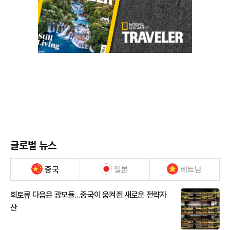
글로벌 뉴스
중국
일본
베트남
희토류 다음은 광모듈…중국이 움켜쥔 새로운 전략자
산