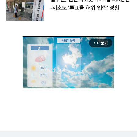
·서초도 '투표율 허위 입력' 정황
더보기
arrow_forward_ios
Unmute