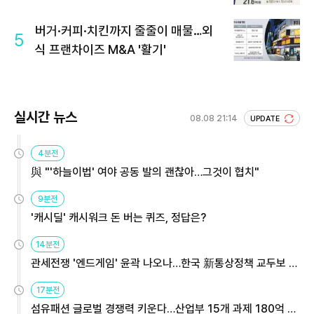
회 주목
버거·커피·치킨까지 줄줄이 매물…외
5
식 프랜차이즈 M&A '활기'
실시간 뉴스
08.08 21:14
UPDATE
4분전
與 "'하늘이법' 여야 공동 발의 괜찮아…그것이 협치"
9분전
'캐시딜' 캐시워크 돈 버는 퀴즈, 정답은?
14분전
관세전쟁 '엔드게임' 윤곽 나오나…한국 新통상정책 교두보 활
용해야
17분전
섬유패션 글로벌 경쟁력 키운다…산업부 15개 과제 180억 지