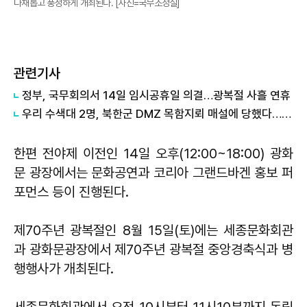
다채롭고 풍성하게 개최된다. [사진=국무조정실]
관련기사
정부, 국무회의서 14일 임시공휴일 의결…광복절 사흘 연휴
우리 수색대 2명, 북한군 DMZ 목함지뢰 매설에 당했다…군사분계선 또 뚫려
한편 전야제 이전인 14일 오후(12:00~18:00) 광화
문 광장에서는 문화공연과 코리아 그랜드바겐 홍보 퍼
포먼스 등이 진행된다.
제70주년 광복절인 8월 15일(토)에는 세종문화회관
과 광화문광장에서 제70주년 광복절 중앙경축식과 병
행행사가 개최된다.