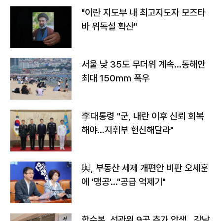
"이란 지도부 내 최고지도자 모즈타
바 위독설 확산"
서울 낮 35도 무더위 계속…동해안
최대 150㎜ 폭우
李대통령 "군, 내란 이후 신뢰 회복
해야…지휘부 헌신해달라"
與, 부동산 세제 개편안 비판 오세훈
에 '맹공'…"공급 억제기"
합수본, 선관위 9곳 추가 압색…강남