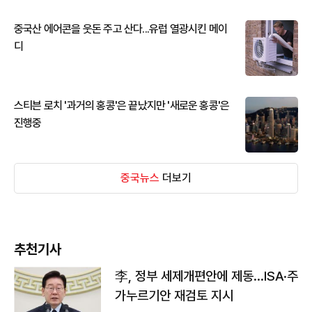
중국산 에어콘을 웃돈 주고 산다...유럽 열광시킨 메이
디
스티븐 로치 '과거의 홍콩'은 끝났지만 '새로운 홍콩'은
진행중
중국뉴스
더보기
추천기사
李, 정부 세제개편안에 제동…ISA·주
가누르기안 재검토 지시