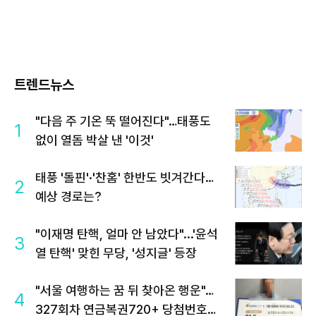
트렌드뉴스
"다음 주 기온 뚝 떨어진다"…태풍도
1
없이 열돔 박살 낸 '이것'
태풍 '돌핀'·'찬홈' 한반도 빗겨간다…
2
예상 경로는?
"이재명 탄핵, 얼마 안 남았다"...'윤석
3
열 탄핵' 맞힌 무당, '성지글' 등장
"서울 여행하는 꿈 뒤 찾아온 행운"…
4
327회차 연금복권720+ 당첨번호조