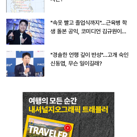
"속옷 빨고 졸업식까지"…근육병 학
생 돌본 공익, 코미디언 김규원이었
다
"경솔한 언행 깊이 반성"…고개 숙인
신동엽, 무슨 일이길래?