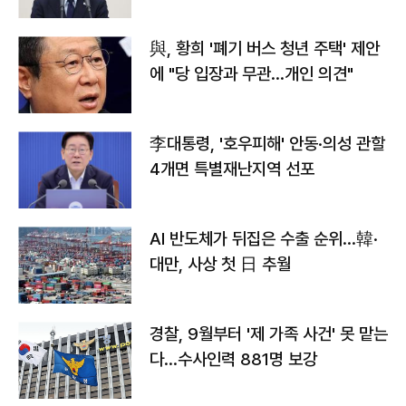
與, 황희 '폐기 버스 청년 주택' 제안
에 "당 입장과 무관…개인 의견"
李대통령, '호우피해' 안동·의성 관할
4개면 특별재난지역 선포
AI 반도체가 뒤집은 수출 순위…韓·
대만, 사상 첫 日 추월
경찰, 9월부터 '제 가족 사건' 못 맡는
다…수사인력 881명 보강