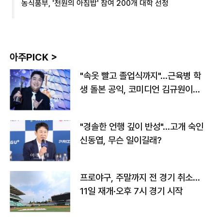
농식품부, '천원의 아침밥' 참여 200개 대학 선정
아주PICK >
"속옷 빨고 졸업식까지"…근육병 학
생 돌본 공익, 코미디언 김규원이었
다
"경솔한 언행 깊이 반성"…고개 숙인
신동엽, 무슨 일이길래?
프로야구, 주말까지 전 경기 취소…
11일 재개·오후 7시 경기 시작