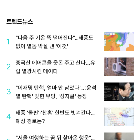
트렌드뉴스
"다음 주 기온 뚝 떨어진다"…태풍도
1
없이 열돔 박살 낸 '이것'
중국산 에어콘을 웃돈 주고 산다...유
2
럽 열광시킨 메이디
"이재명 탄핵, 얼마 안 남았다"...'윤석
3
열 탄핵' 맞힌 무당, '성지글' 등장
태풍 '돌핀'·'찬홈' 한반도 빗겨간다…
4
예상 경로는?
"서울 여행하는 꿈 뒤 찾아온 행운"…