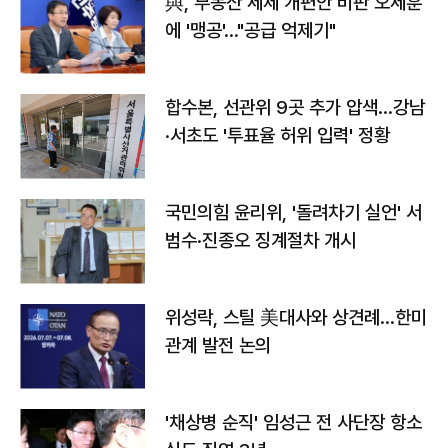
與, 부동산 세제 개편안 비판 오세훈
에 '맹공'…"공급 억제기"
합수본, 선관위 9곳 추가 압색…강남
·서초도 '투표율 허위 입력' 정황
국민의힘 윤리위, '돌려차기 실언' 서
범수·진종오 징계절차 개시
위성락, 스틸 美대사와 상견례…한미
관계 발전 논의
'채상병 순직' 임성근 전 사단장 항소