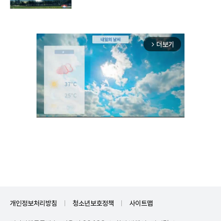
구"
더보기
arrow_forward_ios
Unmute
개인정보처리방침
청소년보호정책
사이트맵