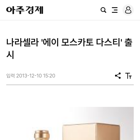
로
아
그
검
전
주
인
색
체
경
메
제
뉴
​나라셀라 '에이 모스카토 다스티' 출
시
입력 2013-12-10 15:20
공
텍
유
스
트
크
기