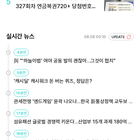
5
327회차 연금복권720+ 당첨번호조
회 주목
실시간 뉴스
08.08 00:10
UPDATE
4분전
與 "'하늘이법' 여야 공동 발의 괜찮아…그것이 협치"
9분전
'캐시딜' 캐시워크 돈 버는 퀴즈, 정답은?
14분전
관세전쟁 '엔드게임' 윤곽 나오나…한국 新통상정책 교두보 활
용해야
17분전
섬유패션 글로벌 경쟁력 키운다…산업부 15개 과제 180억 지
원
18분전