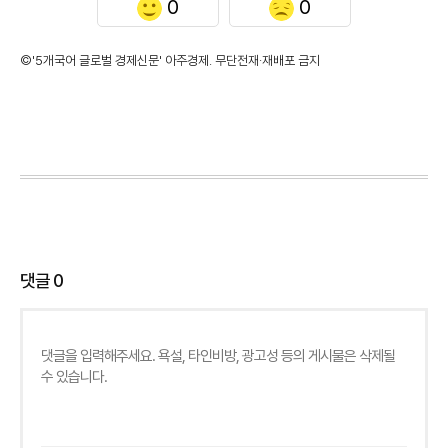
0
0
©'5개국어 글로벌 경제신문' 아주경제. 무단전재·재배포 금지
댓글
0