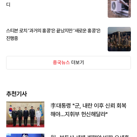
디
스티븐 로치 '과거의 홍콩'은 끝났지만 '새로운 홍콩'은
진행중
중국뉴스
더보기
추천기사
李대통령 "군, 내란 이후 신뢰 회복
해야…지휘부 헌신해달라"