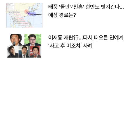
태풍 '돌핀'·'찬홈' 한반도 빗겨간다…
예상 경로는?
이재룡 재판行…다시 떠오른 연예계
'사고 후 미조치' 사례