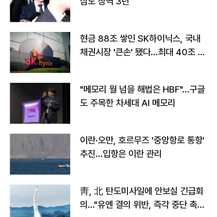
심도 징역 3년
현금 88조 쌓인 SK하이닉스, 국내
채권시장 '큰손' 됐다…최대 40조 투
자
"메모리 월 넘을 해법은 HBF"…구글
도 주목한 차세대 AI 메모리
이란·오만, 호르무즈 '중앙항로 통항'
추진…입항은 이란 관리
靑, 北 탄도미사일에 안보실 긴급회
의…"유엔 결의 위반, 즉각 중단 촉