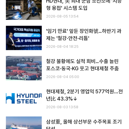
HD현대, 美 최대 군함 조선소에 '지능
형 용접' 시스템 도입
2026-08-05 13:54
'임기 만료' 앞둔 장인화號…하반기 과
제는 '철강·안전·리튬'
2026-08-04 18:25
철강 불황에도 실적 희비…수출 늘린
포스코·동국·KG 웃고 현대제철 주춤
2026-08-04 05:00
현대제철, 2분기 영업익 577억원...전
년比 43.3%↓
2026-08-03 13:58
삼성重, 올해 상선부문 수주목표 조기
달성