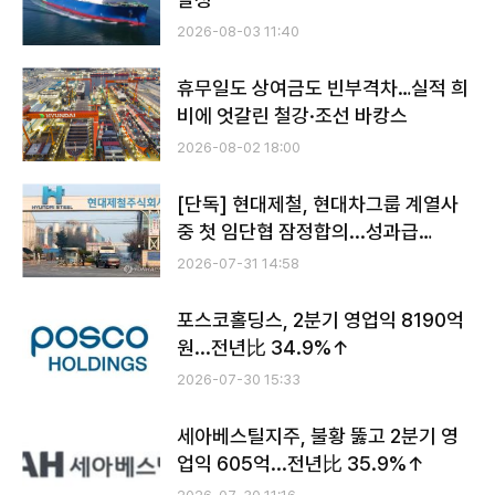
2026-08-03 11:40
휴무일도 상여금도 빈부격차…실적 희
비에 엇갈린 철강·조선 바캉스
2026-08-02 18:00
[단독] 현대제철, 현대차그룹 계열사
중 첫 임단협 잠정합의...성과급
300%
2026-07-31 14:58
포스코홀딩스, 2분기 영업익 8190억
원...전년比 34.9%↑
2026-07-30 15:33
세아베스틸지주, 불황 뚫고 2분기 영
업익 605억...전년比 35.9%↑