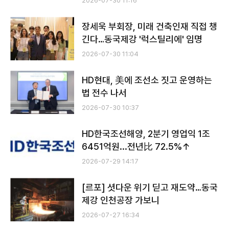
2026-07-30 11:16
장세욱 부회장, 미래 건축인재 직접 챙
긴다…동국제강 '럭스틸리에' 임명
2026-07-30 11:04
HD현대, 美에 조선소 짓고 운영하는
법 전수 나서
2026-07-30 10:37
HD한국조선해양, 2분기 영업익 1조
6451억원...전년比 72.5%↑
2026-07-29 14:17
[르포] 셧다운 위기 딛고 재도약…동국
제강 인천공장 가보니
2026-07-27 16:34
전