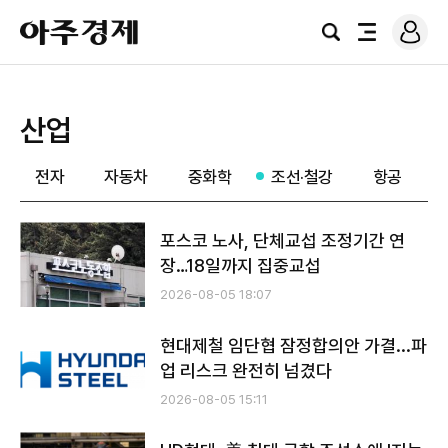
로
아
그
검
전
주
인
색
체
경
메
제
뉴
산업
전자
자동차
중화학
조선·철강
항공
포스코 노사, 단체교섭 조정기간 연
장…18일까지 집중교섭
2026-08-05 18:07
현대제철 임단협 잠정합의안 가결...파
업 리스크 완전히 넘겼다
2026-08-05 15:11