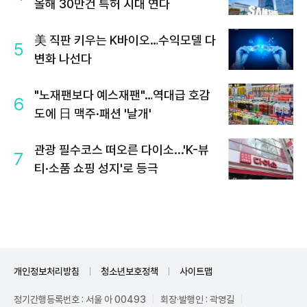
올해 30만건 특허 시대 연다
美 직판 키우는 K바이오…수익모델 다
5
변화 나선다
"노재팬보다 예스재팬"…역대급 호감
6
도에 日 맥주·패션 '날개'
관광 필수코스 떠오른 다이소...'K-뷰
7
티·소품 쇼핑 성지'로 등극
개인정보처리방침
청소년보호정책
사이트맵
정기간행등록번호 : 서울 아 00493
회장·발행인 : 곽영길