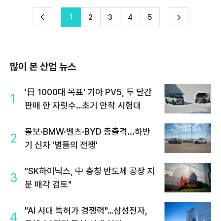
1
다
2
3
4
5
이
음
많이 본 산업 뉴스
'日 1000대 목표' 기아 PV5, 두 달간
1
판매 한 자릿수…초기 안착 시험대
볼보·BMW·벤츠·BYD 총출격...하반
2
기 신차 '별들의 전쟁'
"SK하이닉스, 中 충칭 반도체 공장 지
3
분 매각 검토"
"AI 시대 특허가 경쟁력"…삼성전자,
4