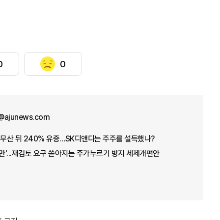
0
0
@ajunews.com
 무산 뒤 240% 유증…SK디앤디는 주주를 설득했나?
불만'...재검토 요구 쏟아지는 주가누르기 방지 세제개편안