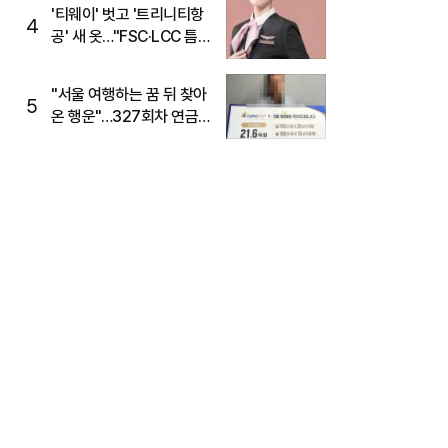
'티웨이' 벗고 '트리니티항
4
공' 새 옷…"FSC·LCC 틈
새, SSC 전략으로 공략"
"서울 여행하는 꿈 뒤 찾아
5
온 행운"…327회차 연금
복권720+ 당첨번호조회
주목