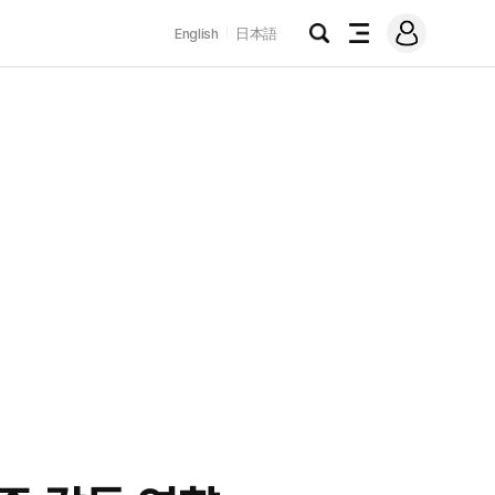
로
English
日本語
그
검
전
인
색
체
메
뉴