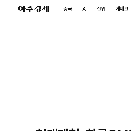
아
중국
AI
산업
재테크
주
경
제