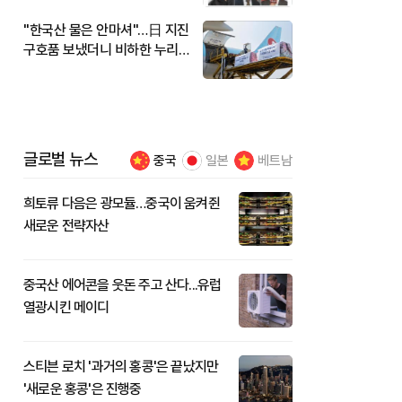
"한국산 물은 안마셔"…日 지진
구호품 보냈더니 비하한 누리
꾼
글로벌 뉴스
중국
일본
베트남
희토류 다음은 광모듈…중국이 움켜쥔
새로운 전략자산
중국산 에어콘을 웃돈 주고 산다...유럽
열광시킨 메이디
스티븐 로치 '과거의 홍콩'은 끝났지만
'새로운 홍콩'은 진행중