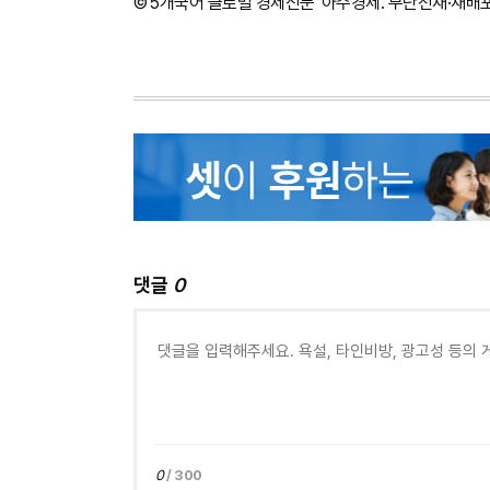
©'5개국어 글로벌 경제신문' 아주경제. 무단전재·재배
댓글
0
0
/ 300