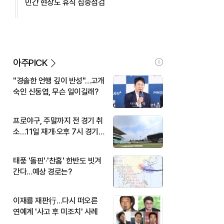
민간 현장도 휴식 집중점검
아주PICK
"경솔한 언행 깊이 반성"…고개
숙인 신동엽, 무슨 일이길래?
프로야구, 주말까지 전 경기 취
소…11일 재개·오후 7시 경기
시작
태풍 '돌핀'·'찬홈' 한반도 빗겨
간다…예상 경로는?
이재룡 재판行…다시 떠오른
연예계 '사고 후 미조치' 사례