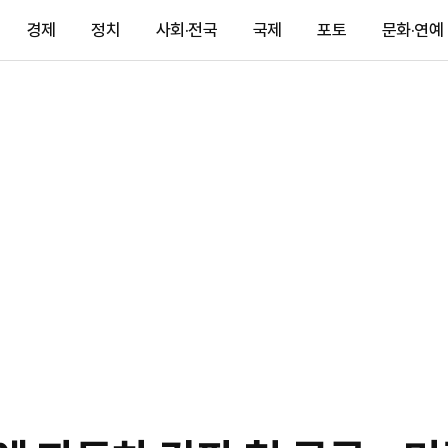
경제
정치
사회·전국
국제
포토
문화·연예