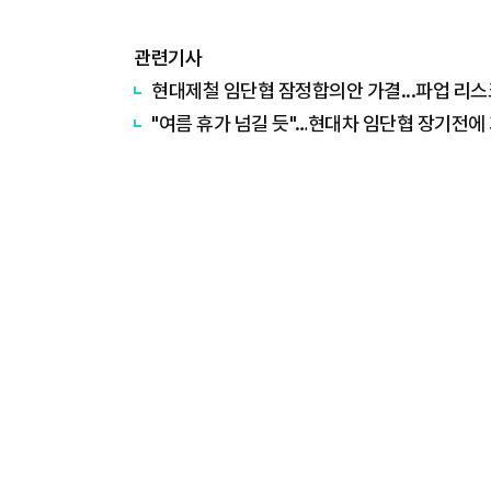
관련기사
현대제철 임단협 잠정합의안 가결...파업 리
"여름 휴가 넘길 듯"…현대차 임단협 장기전에