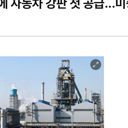
 자동차 강판 첫 공급...미
이
미
지
확
대