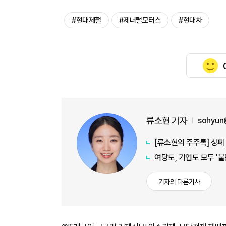
#현대제철
#제너럴모터스
#현대차
류소현 기자
sohyun
[류소현의 주주톡] 상폐
여당도, 기업도 모두 '
기자의 다른기사