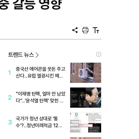
중 갈등 영향
공
프
텍
유
린
스
트
트
크
기
트렌드 뉴스
중국산 에어콘을 웃돈 주고
1
산다...유럽 열광시킨 메이
디
"이재명 탄핵, 얼마 안 남았
2
다"...'윤석열 탄핵' 맞힌 무
당, '성지글' 등장
국가가 청년 상대로 '통
3
수'?...청년미래적금 12%
준다더니 "응, 오류야"