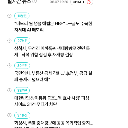
실시간 뉴스
08.07 12:20
UPDATE
16분전
"메모리 월 넘을 해법은 HBF"…구글도 주목한
차세대 AI 메모리
27분전
삼척시, 무건리 이끼폭포 생태탐방로 전면 통
제…낙석 위험 점검 후 재개방 결정
30분전
국민의힘, 부동산 공세 강화..."李정부, 공급 실
패 증세로 덮으려 해"
33분전
대한변협·방미통위 공조…'변호사 사칭' 피싱
사이트 31건 무더기 차단
34분전
화성시, 폭염 중대경보에 공공 옥외작업 중지...