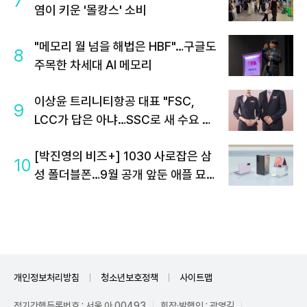
7
염이 키운 '몰캉스' 소비
"메모리 월 넘을 해법은 HBF"…구글도
8
주목한 차세대 AI 메모리
이상윤 트리니티항공 대표 "FSC,
9
LCC가 답은 아냐…SSC로 새 수요 창
출"
[박진영의 비즈+] 1030 사로잡은 삼
10
성 폴더블폰…9월 공개 앞둔 애플 묘수
는
개인정보처리방침
청소년보호정책
사이트맵
정기간행등록번호 : 서울 아 00493
회장·발행인 : 곽영길