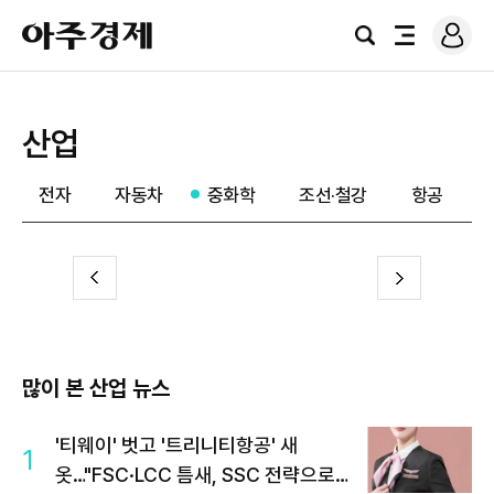
로
아
그
검
전
주
인
색
체
경
메
제
뉴
산업
전자
자동차
중화학
조선·철강
항공
전
다
이
음
많이 본 산업 뉴스
'티웨이' 벗고 '트리니티항공' 새
1
옷…"FSC·LCC 틈새, SSC 전략으로