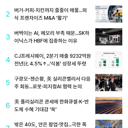
공략"
버거·커피·치킨까지 줄줄이 매물…외
2
식 프랜차이즈 M&A '활기'
버벅이는 AI, 메모리 부족 때문…SK하
3
이닉스가 HBF에 집중하는 이유
CJ프레시웨이, 2분기 매출 9232억원
4
전년比 4.5%↑…'식봄' 성장세 뚜렷
구광모-젠슨황, 美 실리콘밸리서 다음
5
주 회동…로봇·피지컬AI 협력 논의
美 폴리실리콘 관세에 한화큐셀·K-반
6
도체 수혜 기대감 '쑥'
밖은 40도, 안은 팝업·맛집…극한 폭