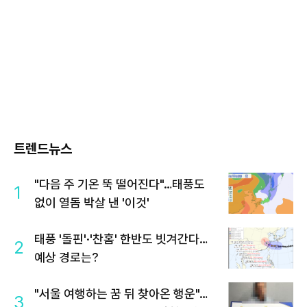
트렌드뉴스
"다음 주 기온 뚝 떨어진다"…태풍도
1
없이 열돔 박살 낸 '이것'
태풍 '돌핀'·'찬홈' 한반도 빗겨간다…
2
예상 경로는?
"서울 여행하는 꿈 뒤 찾아온 행운"…
3