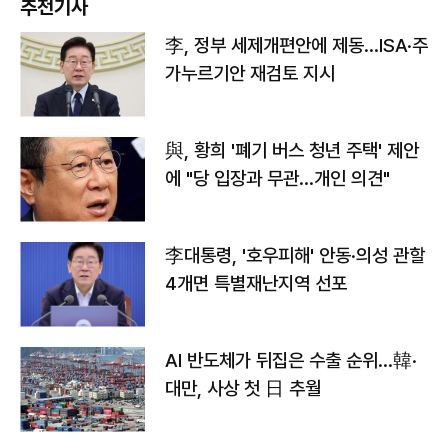
추천기사
李, 정부 세제개편안에 제동…ISA·주
가누르기안 재검토 지시
與, 황희 '폐기 버스 청년 주택' 제안
에 "당 입장과 무관…개인 의견"
李대통령, '호우피해' 안동·의성 관할
4개면 특별재난지역 선포
AI 반도체가 뒤집은 수출 순위…韓·
대만, 사상 첫 日 추월