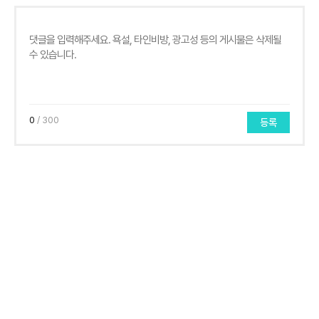
0
/ 300
등록