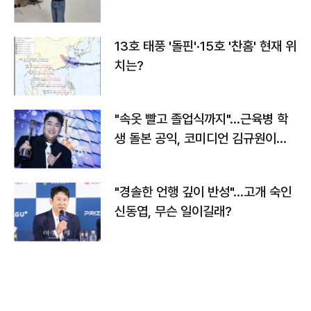
13호 태풍 '돌핀'·15호 '찬홈' 현재 위
치는?
"속옷 빨고 졸업식까지"…근육병 학
생 돌본 공익, 코미디언 김규원이었
다
"경솔한 언행 깊이 반성"…고개 숙인
신동엽, 무슨 일이길래?