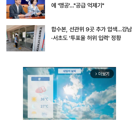
에 '맹공'…"공급 억제기"
합수본, 선관위 9곳 추가 압색…강남
·서초도 '투표율 허위 입력' 정황
더보기
arrow_forward_ios
Unmute