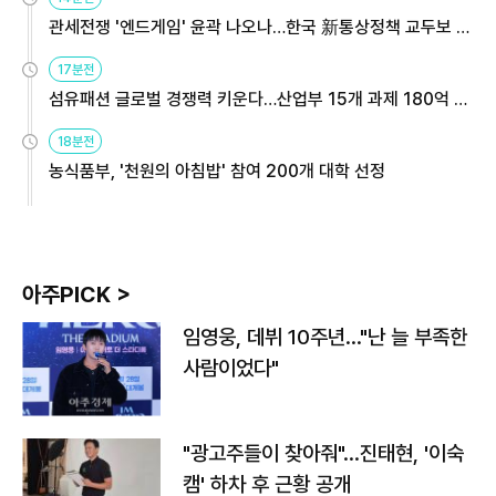
관세전쟁 '엔드게임' 윤곽 나오나…한국 新통상정책 교두보 활
용해야
17분전
섬유패션 글로벌 경쟁력 키운다…산업부 15개 과제 180억 지
원
18분전
농식품부, '천원의 아침밥' 참여 200개 대학 선정
아주PICK >
임영웅, 데뷔 10주년…"난 늘 부족한
사람이었다"
"광고주들이 찾아줘"…진태현, '이숙
캠' 하차 후 근황 공개