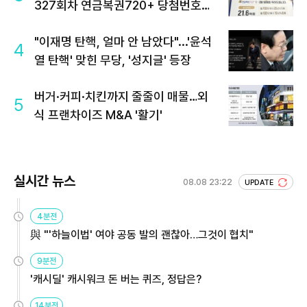
327회차 연금복권720+ 당첨번호조
회 주목
"이재명 탄핵, 얼마 안 남았다"...'윤석
4
열 탄핵' 맞힌 무당, '성지글' 등장
버거·커피·치킨까지 줄줄이 매물…외
5
식 프랜차이즈 M&A '활기'
실시간 뉴스
08.08 23:22
UPDATE
4분전
與 "'하늘이법' 여야 공동 발의 괜찮아…그것이 협치"
9분전
'캐시딜' 캐시워크 돈 버는 퀴즈, 정답은?
14분전