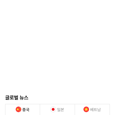
글로벌 뉴스
중국
일본
베트남