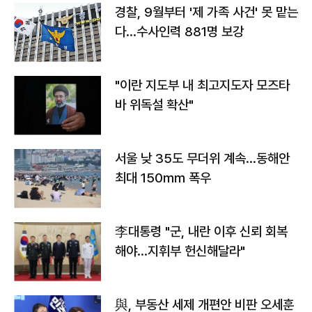
경찰, 9월부터 '제 가족 사건' 못 맡는
다…수사인력 881명 보강
"이란 지도부 내 최고지도자 모즈타
바 위독설 확산"
서울 낮 35도 무더위 계속…동해안
최대 150㎜ 폭우
李대통령 "군, 내란 이후 신뢰 회복
해야…지휘부 헌신해달라"
與, 부동산 세제 개편안 비판 오세훈