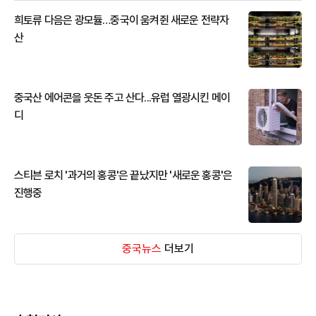
희토류 다음은 광모듈…중국이 움켜쥔 새로운 전략자
산
중국산 에어콘을 웃돈 주고 산다...유럽 열광시킨 메이
디
스티븐 로치 '과거의 홍콩'은 끝났지만 '새로운 홍콩'은
진행중
중국뉴스
더보기