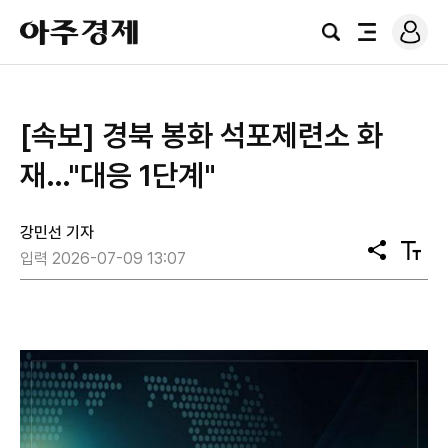
로
아
그
검
전
주
인
색
체
경
메
제
뉴
[속보] 경북 봉화 석포제련소 화
재…"대응 1단계"
강민선 기자
공
텍
입력 2026-07-09 13:07
유
스
트
크
기