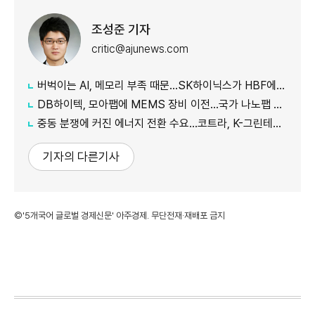
조성준 기자
critic@ajunews.com
버벅이는 AI, 메모리 부족 때문…SK하이닉스가 HBF에 집중하는 이유
DB하이텍, 모아팹에 MEMS 장비 이전…국가 나노팹 공정 지원
중동 분쟁에 커진 에너지 전환 수요…코트라, K-그린테크 수출길 넓힌다
기자의 다른기사
©'5개국어 글로벌 경제신문' 아주경제. 무단전재·재배포 금지