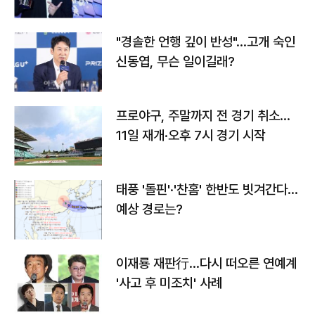
다
"경솔한 언행 깊이 반성"…고개 숙인
신동엽, 무슨 일이길래?
프로야구, 주말까지 전 경기 취소…
11일 재개·오후 7시 경기 시작
태풍 '돌핀'·'찬홈' 한반도 빗겨간다…
예상 경로는?
이재룡 재판行…다시 떠오른 연예계
'사고 후 미조치' 사례