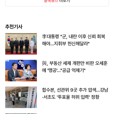
중국뉴스
더보기
추천기사
李대통령 "군, 내란 이후 신뢰 회복
해야…지휘부 헌신해달라"
與, 부동산 세제 개편안 비판 오세훈
에 '맹공'…"공급 억제기"
합수본, 선관위 9곳 추가 압색…강남
·서초도 '투표율 허위 입력' 정황