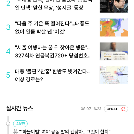
2
열 탄핵' 맞힌 무당, '성지글' 등장
"다음 주 기온 뚝 떨어진다"…태풍도
3
없이 열돔 박살 낸 '이것'
"서울 여행하는 꿈 뒤 찾아온 행운"…
4
327회차 연금복권720+ 당첨번호조
회 주목
태풍 '돌핀'·'찬홈' 한반도 빗겨간다…
5
예상 경로는?
실시간 뉴스
08.07 16:23
UPDATE
4분전
與 "'하늘이법' 여야 공동 발의 괜찮아…그것이 협치"