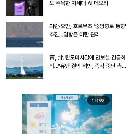
도 주목한 차세대 AI 메모리
이란·오만, 호르무즈 '중앙항로 통항'
추진…입항은 이란 관리
靑, 北 탄도미사일에 안보실 긴급회
의…"유엔 결의 위반, 즉각 중단 촉
구"
더보기
arrow_forward_ios