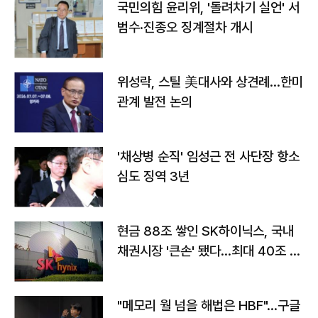
국민의힘 윤리위, '돌려차기 실언' 서
범수·진종오 징계절차 개시
위성락, 스틸 美대사와 상견례…한미
관계 발전 논의
'채상병 순직' 임성근 전 사단장 항소
심도 징역 3년
현금 88조 쌓인 SK하이닉스, 국내
채권시장 '큰손' 됐다…최대 40조 투
자
"메모리 월 넘을 해법은 HBF"…구글