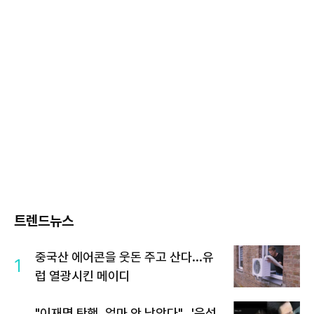
트렌드뉴스
중국산 에어콘을 웃돈 주고 산다...유
1
럽 열광시킨 메이디
"이재명 탄핵, 얼마 안 남았다"...'윤석