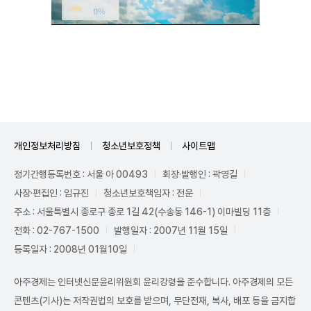
Unmute
개인정보처리방침
청소년보호정책
사이트맵
정기간행등록번호 : 서울 아 00493
회장·발행인 : 곽영길
사장·편집인 : 임규진
청소년보호책임자 : 전운
주소 : 서울특별시 종로구 종로 1길 42(수송동 146-1) 이마빌딩 11층
전화 : 02-767-1500
발행일자 : 2007년 11월 15일
등록일자 : 2008년 01월10일
아주경제는 인터넷신문윤리위원회 윤리강령을 준수합니다. 아주경제의 모든
콘텐츠(기사)는 저작권법의 보호를 받으며, 무단전재, 복사, 배포 등을 금지합