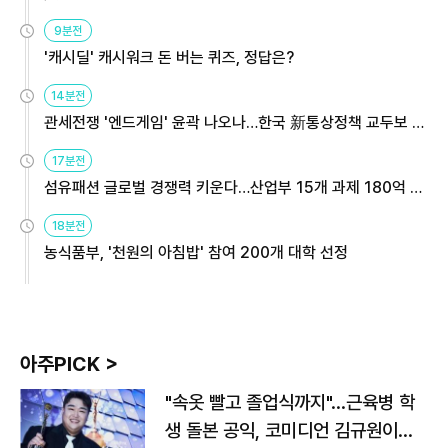
9분전
'캐시딜' 캐시워크 돈 버는 퀴즈, 정답은?
14분전
관세전쟁 '엔드게임' 윤곽 나오나…한국 新통상정책 교두보 활
용해야
17분전
섬유패션 글로벌 경쟁력 키운다…산업부 15개 과제 180억 지
원
18분전
농식품부, '천원의 아침밥' 참여 200개 대학 선정
아주PICK >
"속옷 빨고 졸업식까지"…근육병 학
생 돌본 공익, 코미디언 김규원이었