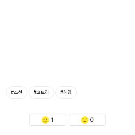
#조선
#코트라
#해양
1
0