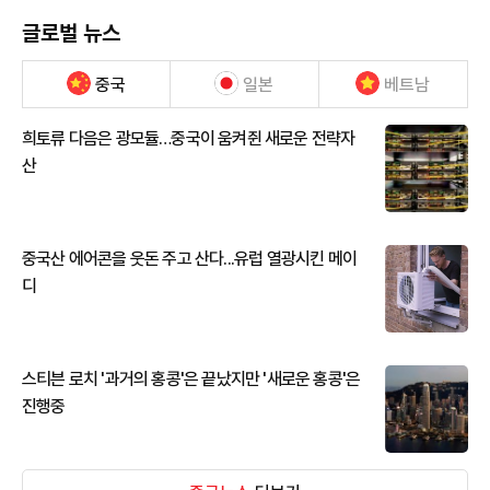
글로벌 뉴스
중국
일본
베트남
희토류 다음은 광모듈…중국이 움켜쥔 새로운 전략자
산
중국산 에어콘을 웃돈 주고 산다...유럽 열광시킨 메이
디
스티븐 로치 '과거의 홍콩'은 끝났지만 '새로운 홍콩'은
진행중