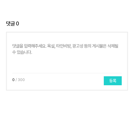
댓글
0
0
/ 300
등록