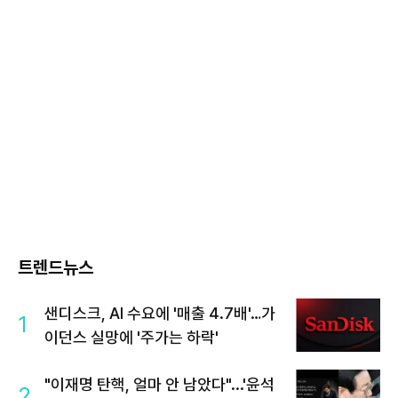
트렌드뉴스
샌디스크, AI 수요에 '매출 4.7배'…가
1
이던스 실망에 '주가는 하락'
"이재명 탄핵, 얼마 안 남았다"...'윤석
2