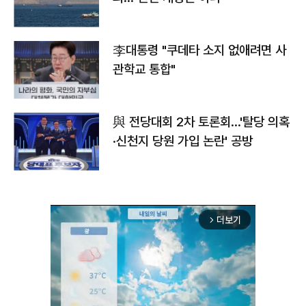
李대통령 "쿠데타 소지 없애려면 사
관학교 통합"
與 전당대회 2차 토론회…'탈당 의혹
·신천지 당원 가입 논란' 공방
더보기
arrow_forward_ios