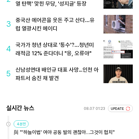
열 탄핵' 맞힌 무당, '성지글' 등장
중국산 에어콘을 웃돈 주고 산다...유
3
럽 열광시킨 메이디
국가가 청년 상대로 '통수'?...청년미
4
래적금 12% 준다더니 "응, 오류야"
신남성연대 배인규 대표 사망…인천 아
5
파트서 숨진 채 발견
실시간 뉴스
08.07 01:23
UPDATE
4분전
與 "'하늘이법' 여야 공동 발의 괜찮아…그것이 협치"