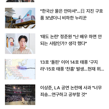
"한국산 물은 안마셔"…日 지진 구호
품 보냈더니 비하한 누리꾼
'태도 논란' 정준원 "난 배우 하면 안
되는 사람인가? 생각 했다"
13호 '돌핀' 이어 14호 태풍 '구지
라'·15호 태풍 '찬홈' 발생…현재 위
치와 이동경로는?
이상준, LA 공연 논란에 사과 "너무
죄송…연구하고 공부할 것"