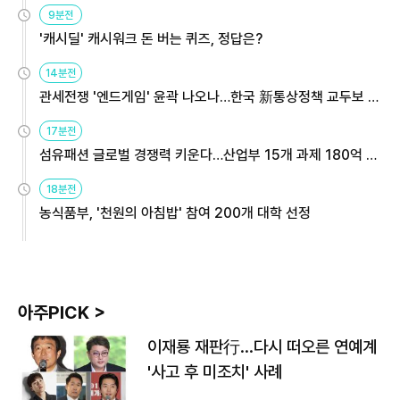
9분전
'캐시딜' 캐시워크 돈 버는 퀴즈, 정답은?
14분전
관세전쟁 '엔드게임' 윤곽 나오나…한국 新통상정책 교두보 활
용해야
17분전
섬유패션 글로벌 경쟁력 키운다…산업부 15개 과제 180억 지
원
18분전
농식품부, '천원의 아침밥' 참여 200개 대학 선정
아주PICK >
이재룡 재판行…다시 떠오른 연예계
'사고 후 미조치' 사례