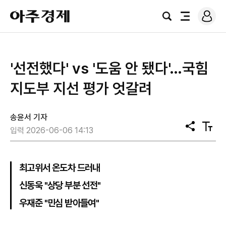
로
아
그
검
전
주
인
색
체
경
메
제
뉴
'선전했다' vs '도움 안 됐다'…국힘
지도부 지선 평가 엇갈려
송윤서 기자
공
텍
입력 2026-06-06 14:13
유
스
트
크
기
최고위서 온도차 드러내
신동욱 "상당 부분 선전"
우재준 "민심 받아들여"