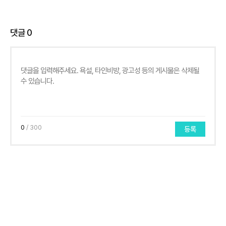
댓글
0
0
/ 300
등록