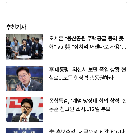
추천기사
오세훈 "용산공원 주택공급 동의 못
해" vs 與 "정치적 어젠다로 사용"
맞불
李대통령 "외신서 보던 폭염 상황 현
실로…모든 행정력 총동원하라"
종합특검, '계엄 당정대 회의 참석' 한
동훈 참고인 조사...12일 통보
靑 홍보수석 "세금으로 집값 잡겠다