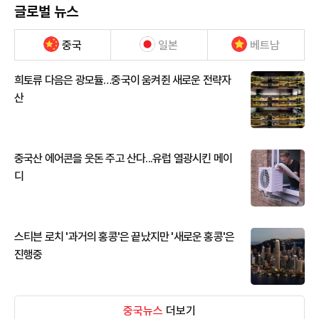
글로벌 뉴스
중국
일본
베트남
희토류 다음은 광모듈…중국이 움켜쥔 새로운 전략자
산
중국산 에어콘을 웃돈 주고 산다...유럽 열광시킨 메이
디
스티븐 로치 '과거의 홍콩'은 끝났지만 '새로운 홍콩'은
진행중
중국뉴스
더보기