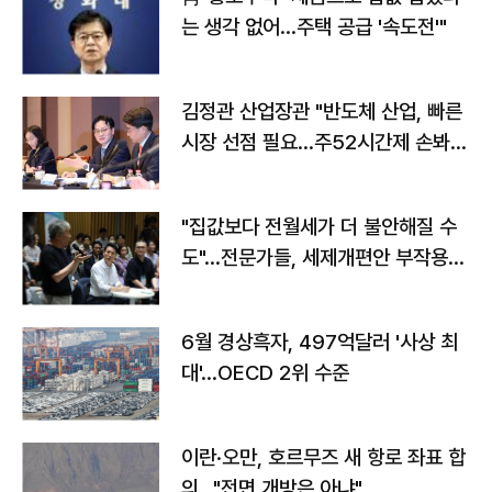
는 생각 없어…주택 공급 '속도전'"
김정관 산업장관 "반도체 산업, 빠른
시장 선점 필요…주52시간제 손봐
야"
"집값보다 전월세가 더 불안해질 수
도"…전문가들, 세제개편안 부작용
우려
6월 경상흑자, 497억달러 '사상 최
대'…OECD 2위 수준
이란·오만, 호르무즈 새 항로 좌표 합
의…"전면 개방은 아냐"