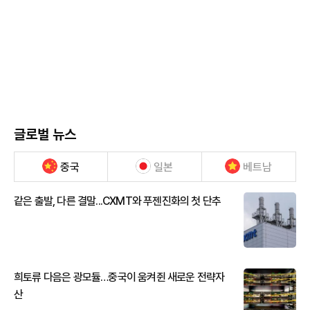
글로벌 뉴스
중국
일본
베트남
같은 출발, 다른 결말...CXMT와 푸젠진화의 첫 단추
희토류 다음은 광모듈…중국이 움켜쥔 새로운 전략자
산