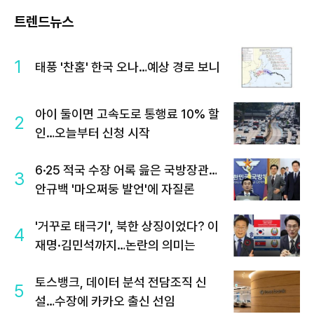
트렌드뉴스
1
태풍 '찬홈' 한국 오나…예상 경로 보니
아이 둘이면 고속도로 통행료 10% 할
2
인…오늘부터 신청 시작
6·25 적국 수장 어록 읊은 국방장관…
3
안규백 '마오쩌둥 발언'에 자질론
'거꾸로 태극기', 북한 상징이었다? 이
4
재명·김민석까지…논란의 의미는
토스뱅크, 데이터 분석 전담조직 신
5
설…수장에 카카오 출신 선임