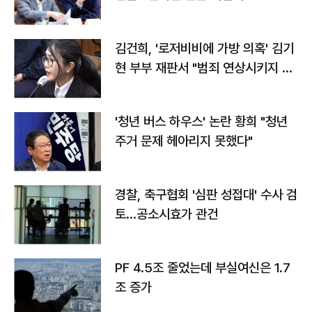
김건희, '로저비비에 가방 의혹' 김기
현 부부 재판서 "범죄 연상시키지 말
라"
'청년 버스 하우스' 논란 황희 "청년
주거 문제 헤아리지 못했다"
경찰, 축구협회 '심판 성접대' 수사 검
토…공소시효가 관건
PF 4.5조 줄었는데 부실여신은 1.7
조 증가