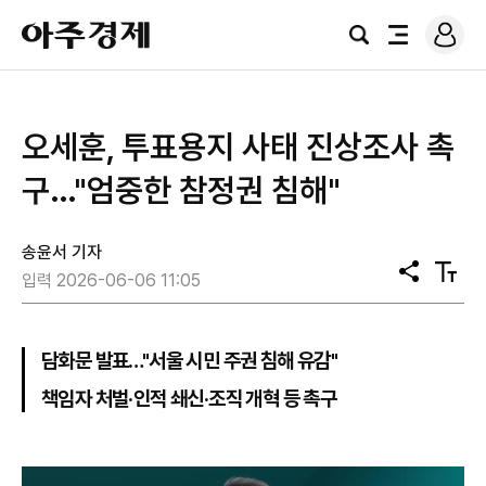
로
아
그
검
전
주
인
색
체
경
메
제
뉴
오세훈, 투표용지 사태 진상조사 촉
구…"엄중한 참정권 침해"
송윤서 기자
공
텍
입력 2026-06-06 11:05
유
스
트
크
기
담화문 발표…"서울 시민 주권 침해 유감"
책임자 처벌·인적 쇄신·조직 개혁 등 촉구