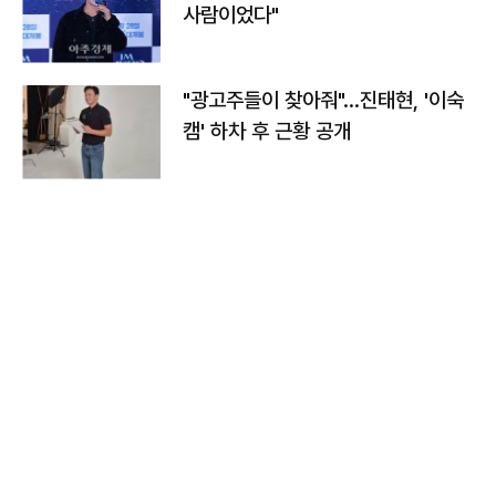
사람이었다"
"광고주들이 찾아줘"…진태현, '이숙
캠' 하차 후 근황 공개