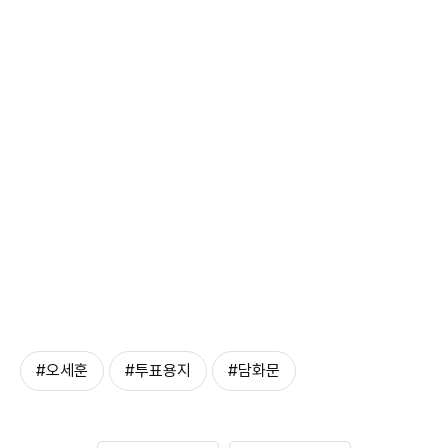
#오세훈
#투표용지
#담화문