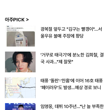
아주PICK >
광복절 앞두고 "김구는 빨갱이"…서
울우유 불매 주장에 황당
'거꾸로 태극기'에 분노한 김희철, 결
국 사과…"제 잘못"
태풍 '돌핀'·'찬홈'에 이어 16호 태풍
'페이러우'도 발생…예상 경로 보니
임영웅, 데뷔 10주년…"난 늘 부족한