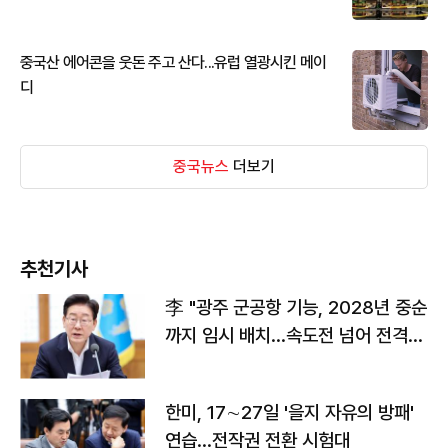
중국산 에어콘을 웃돈 주고 산다...유럽 열광시킨 메이
디
중국뉴스
더보기
추천기사
李 "광주 군공항 기능, 2028년 중순
까지 임시 배치…속도전 넘어 전격
전"
한미, 17∼27일 '을지 자유의 방패'
연습…전작권 전환 시험대