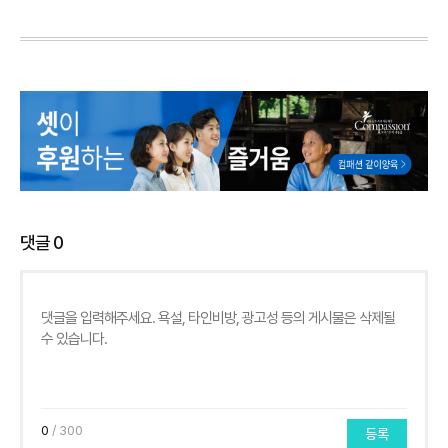
댓글
0
0
/ 300
등록