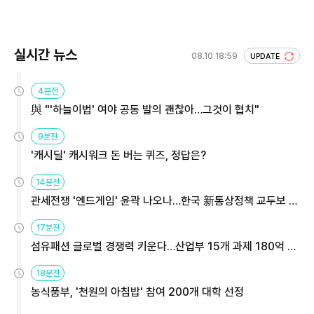
실시간 뉴스
08.10 18:59
UPDATE
4분전
與 "'하늘이법' 여야 공동 발의 괜찮아…그것이 협치"
9분전
'캐시딜' 캐시워크 돈 버는 퀴즈, 정답은?
14분전
관세전쟁 '엔드게임' 윤곽 나오나…한국 新통상정책 교두보 활
용해야
17분전
섬유패션 글로벌 경쟁력 키운다…산업부 15개 과제 180억 지
원
18분전
농식품부, '천원의 아침밥' 참여 200개 대학 선정