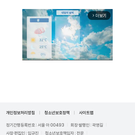
더보기
arrow_forward_ios
Unmute
개인정보처리방침
청소년보호정책
사이트맵
정기간행등록번호 : 서울 아 00493
회장·발행인 : 곽영길
사장·편집인 : 임규진
청소년보호책임자 : 전운