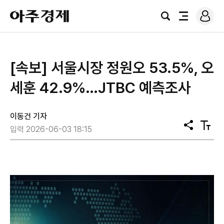
로
아
그
검
전
주
인
색
체
경
메
제
뉴
[속보] 서울시장 정원오 53.5%, 오
세훈 42.9%…JTBC 예측조사
이동건 기자
공
텍
입력 2026-06-03 18:15
유
스
트
크
기