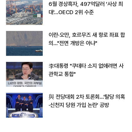
6월 경상흑자, 497억달러 '사상 최
대'…OECD 2위 수준
이란·오만, 호르무즈 새 항로 좌표 합
의…"전면 개방은 아냐"
李대통령 "쿠데타 소지 없애려면 사
관학교 통합"
與 전당대회 2차 토론회…'탈당 의혹
·신천지 당원 가입 논란' 공방