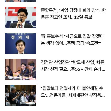
종합특검, '계엄 당정대 회의 참석' 한
동훈 참고인 조사...12일 통보
靑 홍보수석 "세금으로 집값 잡겠다
는 생각 없어…주택 공급 '속도전'"
김정관 산업장관 "반도체 산업, 빠른
시장 선점 필요…주52시간제 손봐
야"
"집값보다 전월세가 더 불안해질 수
도"…전문가들, 세제개편안 부작용
우려