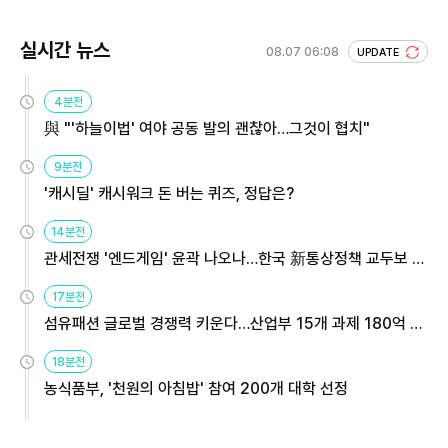
실시간 뉴스
08.07 06:08
UPDATE
4분전
與 "'하늘이법' 여야 공동 발의 괜찮아…그것이 협치"
9분전
'캐시딜' 캐시워크 돈 버는 퀴즈, 정답은?
14분전
관세전쟁 '엔드게임' 윤곽 나오나…한국 新통상정책 교두보 활
용해야
17분전
섬유패션 글로벌 경쟁력 키운다…산업부 15개 과제 180억 지
원
18분전
농식품부, '천원의 아침밥' 참여 200개 대학 선정