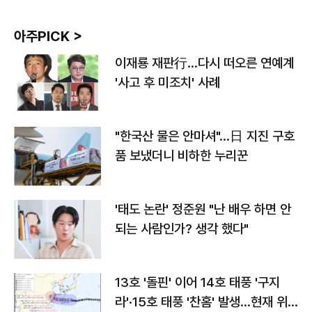
아주PICK >
이재룡 재판行…다시 떠오른 연예계
'사고 후 미조치' 사례
"한국산 물은 안마셔"…日 지진 구호
품 보냈더니 비하한 누리꾼
'태도 논란' 정준원 "난 배우 하면 안
되는 사람인가? 생각 했다"
13호 '돌핀' 이어 14호 태풍 '구지
라'·15호 태풍 '찬홈' 발생…현재 위