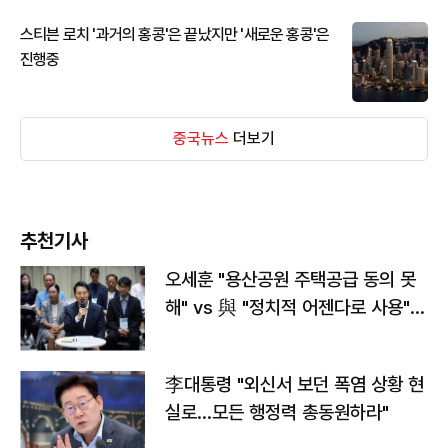
스티븐 로치 '과거의 홍콩'은 끝났지만 '새로운 홍콩'은
진행중
중국뉴스
더보기
추천기사
오세훈 "용산공원 주택공급 동의 못
해" vs 與 "정치적 어젠다로 사용"
맞불
李대통령 "외신서 보던 폭염 상황 현
실로…모든 행정력 총동원하라"