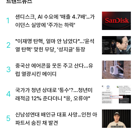
트렌드뉴스
샌디스크, AI 수요에 '매출 4.7배'…가
1
이던스 실망에 '주가는 하락'
"이재명 탄핵, 얼마 안 남았다"...'윤석
2
열 탄핵' 맞힌 무당, '성지글' 등장
중국산 에어콘을 웃돈 주고 산다...유
3
럽 열광시킨 메이디
국가가 청년 상대로 '통수'?...청년미
4
래적금 12% 준다더니 "응, 오류야"
신남성연대 배인규 대표 사망…인천 아
5
파트서 숨진 채 발견