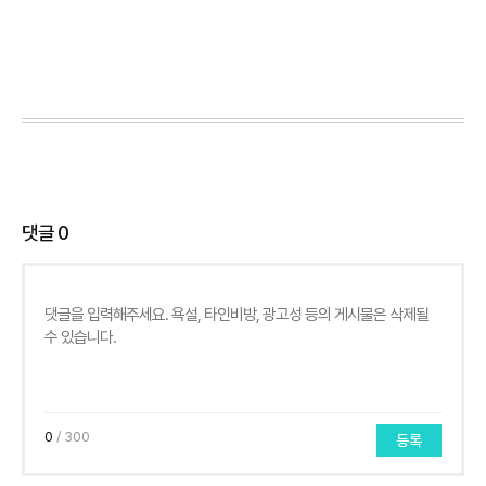
댓글
0
0
/ 300
등록