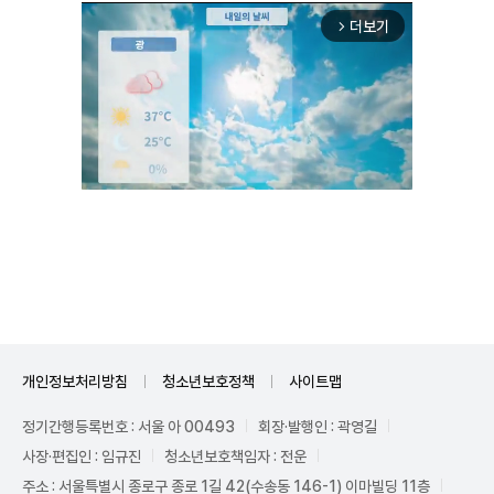
더보기
arrow_forward_ios
Unmute
개인정보처리방침
청소년보호정책
사이트맵
정기간행등록번호 : 서울 아 00493
회장·발행인 : 곽영길
사장·편집인 : 임규진
청소년보호책임자 : 전운
주소 : 서울특별시 종로구 종로 1길 42(수송동 146-1) 이마빌딩 11층