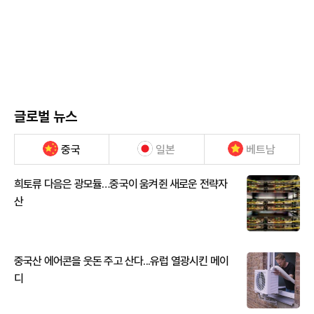
글로벌 뉴스
중국
일본
베트남
희토류 다음은 광모듈…중국이 움켜쥔 새로운 전략자
산
중국산 에어콘을 웃돈 주고 산다...유럽 열광시킨 메이
디