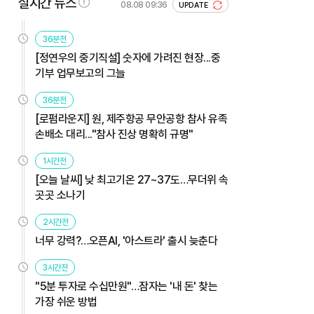
실시간 뉴스
08.08 09:36
UPDATE
36분전
[정연우의 중기직설] 숫자에 가려진 현장...중
기부 업무보고의 그늘
36분전
[로펌라운지] 원, 제주항공 무안공항 참사 유족
손배소 대리..."참사 진상 명확히 규명"
1시간전
[오늘 날씨] 낮 최고기온 27~37도…무더위 속
곳곳 소나기
2시간전
너무 강력?…오픈AI, '아스트라' 출시 늦춘다
3시간전
"5분 투자로 수십만원"…잠자는 '내 돈' 찾는
가장 쉬운 방법