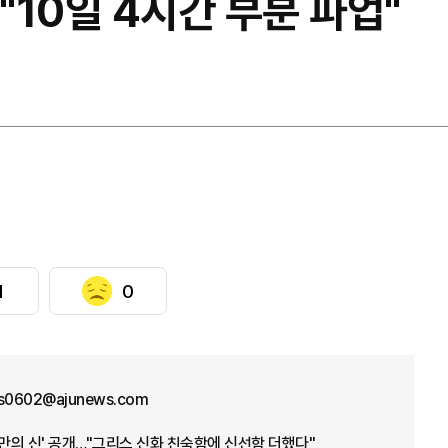
"10일 4시간 부분 파업"
1
0
us0602@ajunews.com
오만의 신' 공개…"그리스 신화 친숙함에 신선함 더했다"