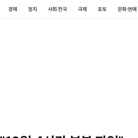
경제
정치
사회·전국
국제
포토
문화·연예