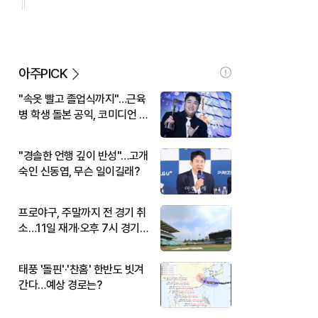
아주PICK
"속옷 빨고 졸업식까지"…근육
병 학생 돌본 공익, 코미디언 김
규원이었다
"경솔한 언행 깊이 반성"…고개
숙인 신동엽, 무슨 일이길래?
프로야구, 주말까지 전 경기 취
소…11일 재개·오후 7시 경기
시작
태풍 '돌핀'·'찬홈' 한반도 빗겨
간다…예상 경로는?