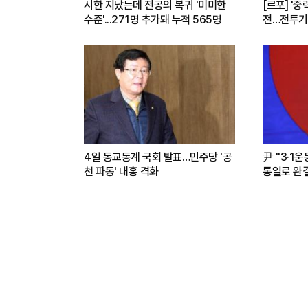
시한 지났는데 전공의 복귀 '미미한
[르포] '중
수준'...271명 추가돼 누적 565명
전…전투기
련(영상)
4일 동교동계 국회 발표…민주당 '공
尹 "3·1
천 파동' 내홍 격화
통일로 완결.
파트너"