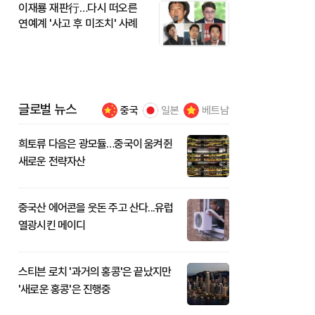
이재룡 재판行…다시 떠오른
연예계 '사고 후 미조치' 사례
글로벌 뉴스
중국
일본
베트남
희토류 다음은 광모듈…중국이 움켜쥔
새로운 전략자산
중국산 에어콘을 웃돈 주고 산다...유럽
열광시킨 메이디
스티븐 로치 '과거의 홍콩'은 끝났지만
'새로운 홍콩'은 진행중