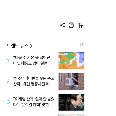
공
프
텍
유
린
스
트
트
크
기
트렌드 뉴스
"다음 주 기온 뚝 떨어진
1
다"…태풍도 없이 열돔 박
살 낸 '이것'
중국산 에어콘을 웃돈 주고
2
산다...유럽 열광시킨 메이
디
"이재명 탄핵, 얼마 안 남았
3
다"...'윤석열 탄핵' 맞힌 무
당, '성지글' 등장