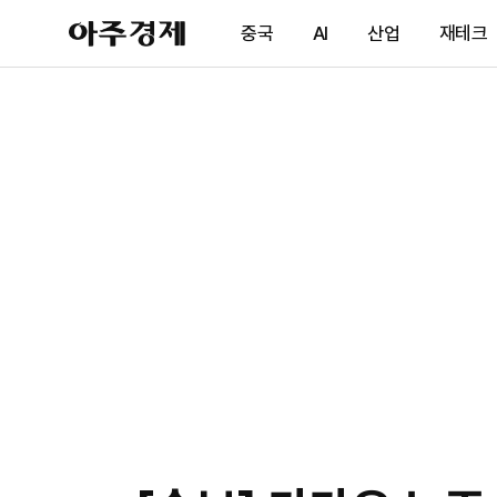
아
중국
AI
산업
재테크
주
경
제