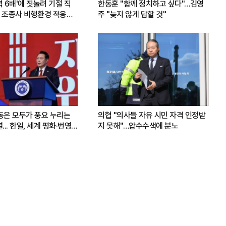
력 6배'에 짓눌려 기절 직
한동훈 "함께 정치하고 싶다"…김영
 조종사 비행환경 적응훈
주 "늦지 않게 답할 것"
운동은 모두가 풍요 누리는
의협 "의사들 자유 시민 자격 인정받
.. 한일, 세계 평화·번영
지 못해"…압수수색에 분노