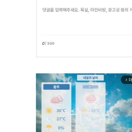
0
/ 300
더
arrow_forward_ios