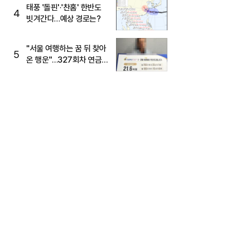
태풍 '돌핀'·'찬홈' 한반도
4
빗겨간다…예상 경로는?
"서울 여행하는 꿈 뒤 찾아
5
온 행운"…327회차 연금
복권720+ 당첨번호조회
주목