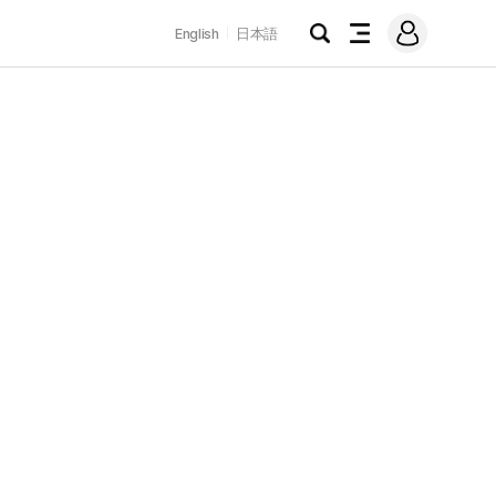
로
English
日本語
그
검
전
인
색
체
메
뉴