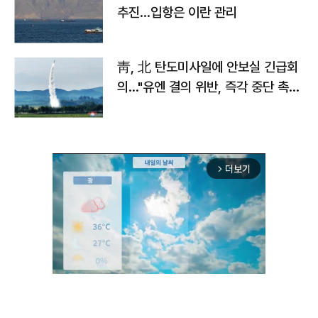
추진…입항은 이란 관리
靑, 北 탄도미사일에 안보실 긴급회
의…"유엔 결의 위반, 즉각 중단 촉
구"
더보기
arrow_forward_ios
Mute