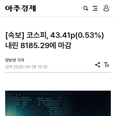
로
아
그
검
전
주
인
색
체
경
메
제
뉴
[속보] ​​​​​​​코스피, 43.41p(0.53%)
내린 8185.29에 마감
양보연 기자
공
텍
입력 2026-05-28 15:33
유
스
트
크
기