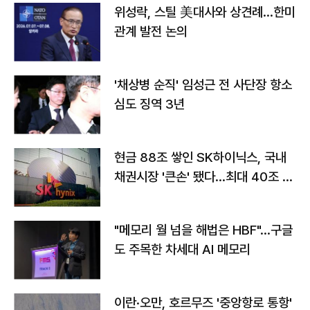
위성락, 스틸 美대사와 상견례…한미
관계 발전 논의
'채상병 순직' 임성근 전 사단장 항소
심도 징역 3년
현금 88조 쌓인 SK하이닉스, 국내
채권시장 '큰손' 됐다…최대 40조 투
자
"메모리 월 넘을 해법은 HBF"…구글
도 주목한 차세대 AI 메모리
이란·오만, 호르무즈 '중앙항로 통항'