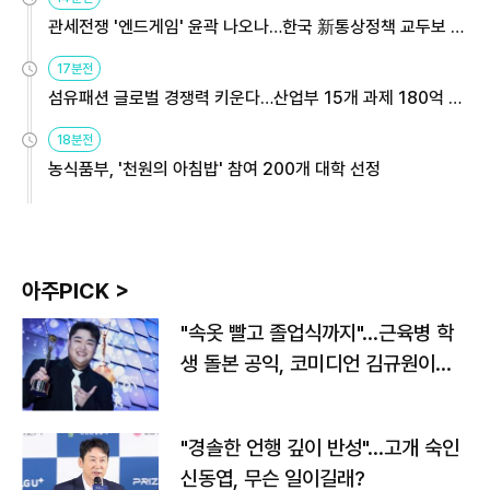
관세전쟁 '엔드게임' 윤곽 나오나…한국 新통상정책 교두보 활
용해야
17분전
섬유패션 글로벌 경쟁력 키운다…산업부 15개 과제 180억 지
원
18분전
농식품부, '천원의 아침밥' 참여 200개 대학 선정
아주PICK >
"속옷 빨고 졸업식까지"…근육병 학
생 돌본 공익, 코미디언 김규원이었
다
"경솔한 언행 깊이 반성"…고개 숙인
신동엽, 무슨 일이길래?