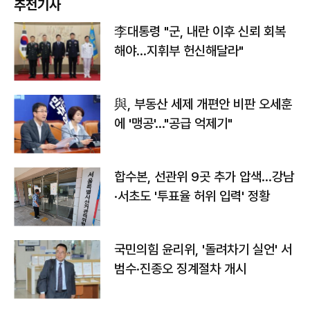
추천기사
李대통령 "군, 내란 이후 신뢰 회복
해야…지휘부 헌신해달라"
與, 부동산 세제 개편안 비판 오세훈
에 '맹공'…"공급 억제기"
합수본, 선관위 9곳 추가 압색…강남
·서초도 '투표율 허위 입력' 정황
국민의힘 윤리위, '돌려차기 실언' 서
범수·진종오 징계절차 개시