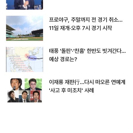
프로야구, 주말까지 전 경기 취소…
11일 재개·오후 7시 경기 시작
태풍 '돌핀'·'찬홈' 한반도 빗겨간다…
예상 경로는?
이재룡 재판行…다시 떠오른 연예계
'사고 후 미조치' 사례