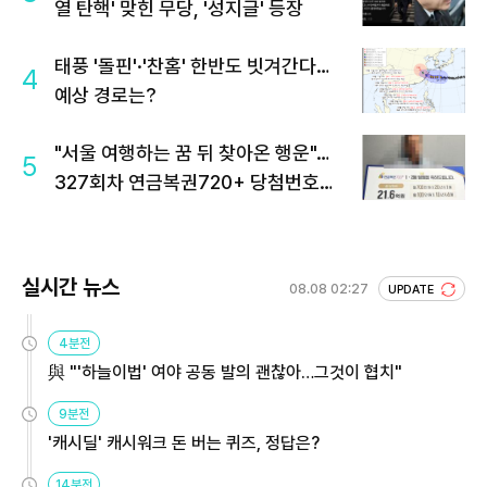
열 탄핵' 맞힌 무당, '성지글' 등장
태풍 '돌핀'·'찬홈' 한반도 빗겨간다…
4
예상 경로는?
"서울 여행하는 꿈 뒤 찾아온 행운"…
5
327회차 연금복권720+ 당첨번호조
회 주목
실시간 뉴스
08.08 02:27
UPDATE
4분전
與 "'하늘이법' 여야 공동 발의 괜찮아…그것이 협치"
9분전
'캐시딜' 캐시워크 돈 버는 퀴즈, 정답은?
14분전