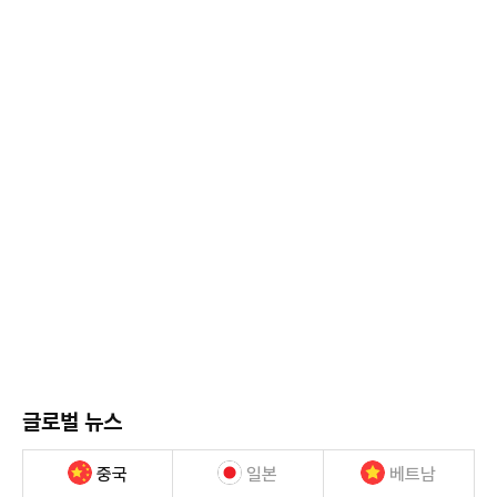
글로벌 뉴스
중국
일본
베트남