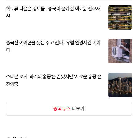
희토류 다음은 광모듈…중국이 움켜쥔 새로운 전략자
산
중국산 에어콘을 웃돈 주고 산다...유럽 열광시킨 메이
디
스티븐 로치 '과거의 홍콩'은 끝났지만 '새로운 홍콩'은
진행중
중국뉴스
더보기