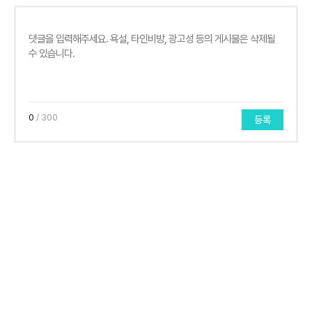
0
/ 300
등록