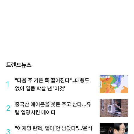
트렌드뉴스
"다음 주 기온 뚝 떨어진다"…태풍도
1
없이 열돔 박살 낸 '이것'
중국산 에어콘을 웃돈 주고 산다...유
2
럽 열광시킨 메이디
"이재명 탄핵, 얼마 안 남았다"...'윤석
3