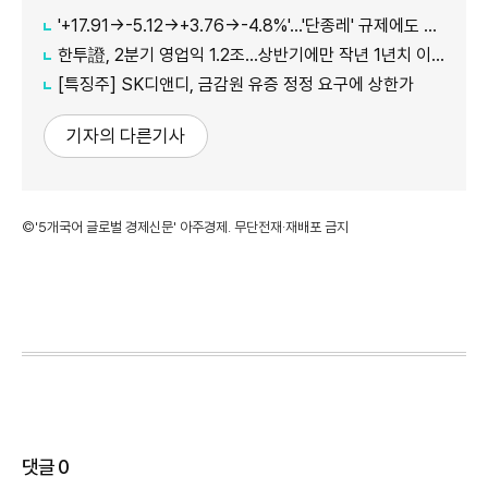
'+17.91→-5.12→+3.76→-4.8%'…'단종레' 규제에도 여전히 롤러코스터 타는 코스피
한투證, 2분기 영업익 1.2조…상반기에만 작년 1년치 이익만큼 벌었다
[특징주] SK디앤디, 금감원 유증 정정 요구에 상한가
기자의 다른기사
©'5개국어 글로벌 경제신문' 아주경제. 무단전재·재배포 금지
댓글
0