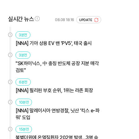
실시간 뉴스
08.08 18:16
UPDATE
3분전
[NNA] 기아 상용 EV 밴 'PV5', 태국 출시
3분전
"SK하이닉스, 中 충칭 반도체 공장 지분 매각
검토"
6분전
[NNA] 필리핀 부호 순위, 1위는 라존 회장
10분전
[NNA] 말레이시아 연방경찰, 닛산 '킥스 e-파
워' 도입
15분전
불볕더위에 온열질환자 202명 발생…3명 숨