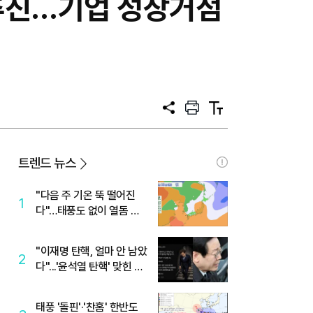
추진…기업 성장거점
공
프
텍
유
린
스
트
트
크
기
트렌드 뉴스
"다음 주 기온 뚝 떨어진
1
다"…태풍도 없이 열돔 박
살 낸 '이것'
"이재명 탄핵, 얼마 안 남았
2
다"...'윤석열 탄핵' 맞힌 무
당, '성지글' 등장
태풍 '돌핀'·'찬홈' 한반도