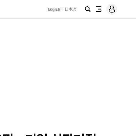
로
English
日本語
그
검
전
인
색
체
메
뉴