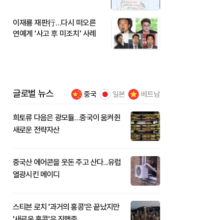
이재룡 재판行…다시 떠오른
연예계 '사고 후 미조치' 사례
글로벌 뉴스
중국
일본
베트남
희토류 다음은 광모듈…중국이 움켜쥔
새로운 전략자산
중국산 에어콘을 웃돈 주고 산다...유럽
열광시킨 메이디
스티븐 로치 '과거의 홍콩'은 끝났지만
'새로운 홍콩'은 진행중