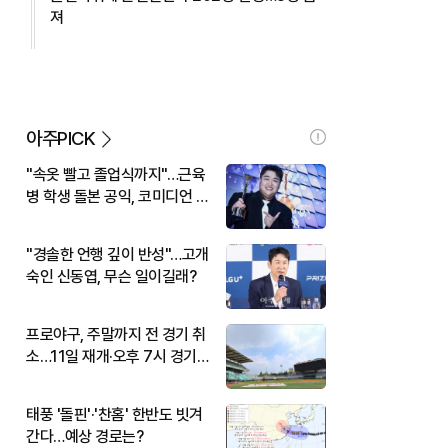
져
아주PICK
"속옷 빨고 졸업식까지"…근육
병 학생 돌본 공익, 코미디언 김
규원이었다
"경솔한 언행 깊이 반성"…고개
숙인 신동엽, 무슨 일이길래?
프로야구, 주말까지 전 경기 취
소…11일 재개·오후 7시 경기
시작
태풍 '돌핀'·'찬홈' 한반도 빗겨
간다…예상 경로는?