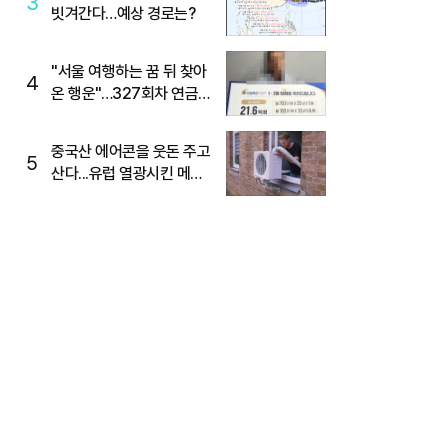
3
빗겨간다…예상 경로는?
"서울 여행하는 꿈 뒤 찾아
4
온 행운"…327회차 연금
복권720+ 당첨번호조회
주목
중국산 에어콘을 웃돈 주고
5
산다...유럽 열광시킨 메이
디