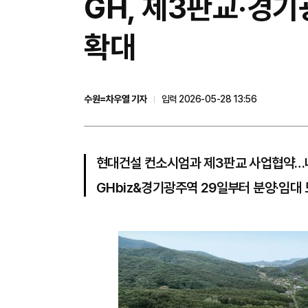
GH, 제3판교·경
확대
수원=차우열 기자
입력 2026-05-28 13:56
현대건설 컨소시엄과 제3판교 사업협약…내
GHbiz&경기광주역 29일부터 분양·임대 