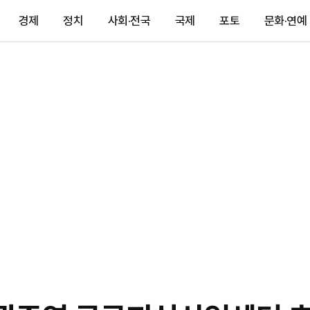
경제
정치
사회·전국
국제
포토
문화·연예