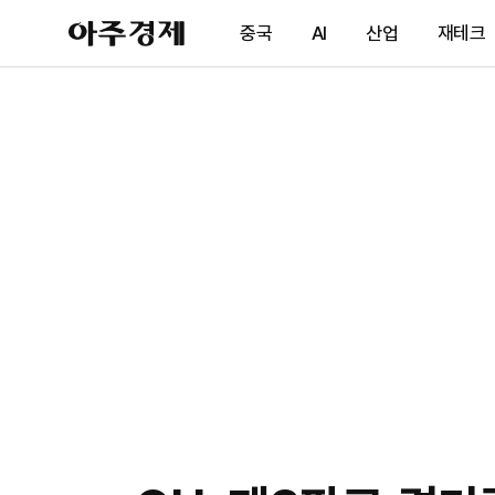
아
중국
AI
산업
재테크
주
경
제