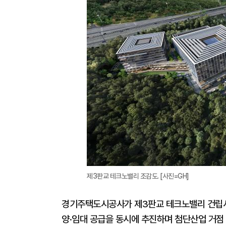
제3판교 테크노밸리 조감도. [사진=GH]
경기주택도시공사가 제3판교 테크노밸리 건립사
양·임대 공급을 동시에 추진하며 첨단산업 거점