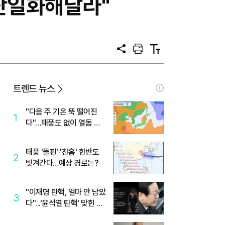
 단일화해달라"
공
프
텍
유
린
스
트
트
크
기
트렌드 뉴스
"다음 주 기온 뚝 떨어진
1
다"…태풍도 없이 열돔 박
살 낸 '이것'
태풍 '돌핀'·'찬홈' 한반도
2
빗겨간다…예상 경로는?
"이재명 탄핵, 얼마 안 남았
3
다"...'윤석열 탄핵' 맞힌 무
당, '성지글' 등장