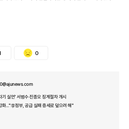
1
0
70@ajunews.com
차기 실언' 서범수·진종오 징계절차 개시
화..."李정부, 공급 실패 증세로 덮으려 해"