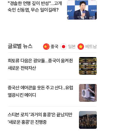
"경솔한 언행 깊이 반성"…고개
숙인 신동엽, 무슨 일이길래?
글로벌 뉴스
중국
일본
베트남
희토류 다음은 광모듈…중국이 움켜쥔
새로운 전략자산
중국산 에어콘을 웃돈 주고 산다...유럽
열광시킨 메이디
스티븐 로치 '과거의 홍콩'은 끝났지만
'새로운 홍콩'은 진행중