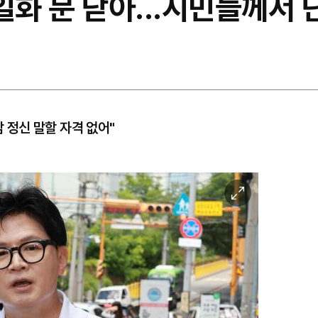
일화 문 닫아...시민들께서
삼 정신 말할 자격 없어"
이
미
지
확
대