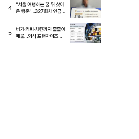
"서울 여행하는 꿈 뒤 찾아
4
온 행운"…327회차 연금
복권720+ 당첨번호조회
주목
버거·커피·치킨까지 줄줄이
5
매물…외식 프랜차이즈
M&A '활기'