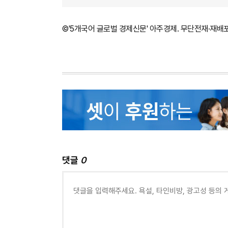
©'5개국어 글로벌 경제신문' 아주경제. 무단전재·재배
댓글
0