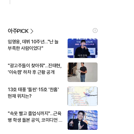
아주PICK
임영웅, 데뷔 10주년…"난 늘
부족한 사람이었다"
"광고주들이 찾아줘"…진태현,
'이숙캠' 하차 후 근황 공개
13호 태풍 '돌핀'·15호 '찬홈'
현재 위치는?
"속옷 빨고 졸업식까지"…근육
병 학생 돌본 공익, 코미디언 김
규원이었다