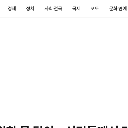
경제
정치
사회·전국
국제
포토
문화·연예