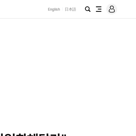
로
English
日本語
그
검
전
인
색
체
메
뉴