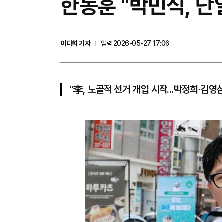
한동훈 "박민식, 단
이다희 기자
입력 2026-05-27 17:06
"李, 노골적 선거 개입 시작...박정희·김영