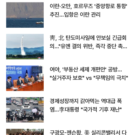
이란·오만, 호르무즈 '중앙항로 통항'
추진…입항은 이란 관리
靑, 北 탄도미사일에 안보실 긴급회
의…"유엔 결의 위반, 즉각 중단 촉
구"
여야, '부동산 세제 개편안' 공방…
"실거주자 보호" vs "무책임의 극치"
경제성장까지 갉아먹는 역대급 폭
염…李대통령 "국가적 기후 재난"
구광모-젠슨황, 美 실리콘밸리서 다