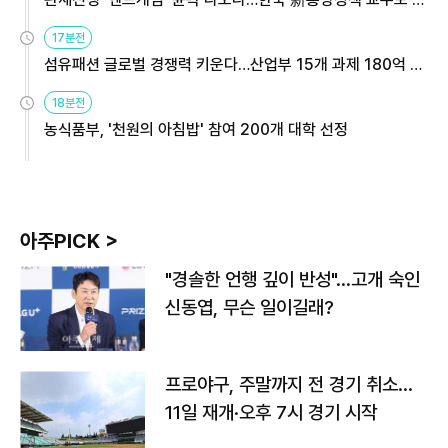
용해야
17분전
섬유패션 글로벌 경쟁력 키운다…산업부 15개 과제 180억 지
원
18분전
농식품부, '천원의 아침밥' 참여 200개 대학 선정
아주PICK >
"경솔한 언행 깊이 반성"…고개 숙인
신동엽, 무슨 일이길래?
프로야구, 주말까지 전 경기 취소…
11일 재개·오후 7시 경기 시작