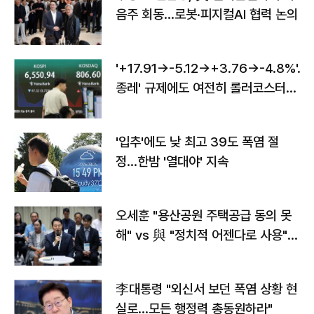
음주 회동…로봇·피지컬AI 협력 논의
'+17.91→-5.12→+3.76→-4.8%'…'
종레' 규제에도 여전히 롤러코스터
타는 코스피
'입추'에도 낮 최고 39도 폭염 절
정…한밤 '열대야' 지속
오세훈 "용산공원 주택공급 동의 못
해" vs 與 "정치적 어젠다로 사용"
맞불
李대통령 "외신서 보던 폭염 상황 현
실로…모든 행정력 총동원하라"