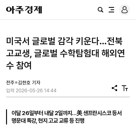
로
아
그
검
전
주
인
색
체
경
메
제
뉴
미국서 글로벌 감각 키운다…전북
고교생, 글로벌 수학탐험대 해외연
수 참여
전주=김한호 기자
공
텍
입력 2026-05-26 14:44
유
스
트
크
기
이달 26일부터 내달 2일까지…美 샌프란시스코 등서
명문대 특강, 현지 고교 교류 등 진행