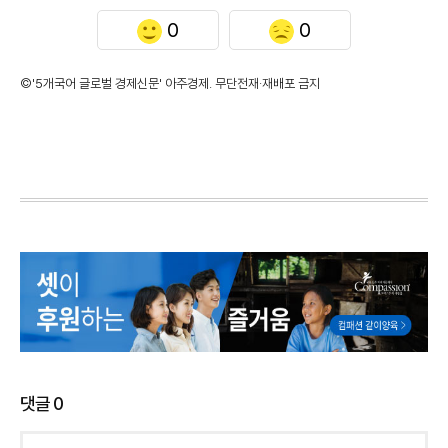
0
0
©'5개국어 글로벌 경제신문' 아주경제. 무단전재·재배포 금지
댓글
0