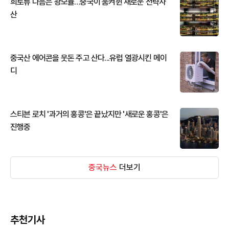
희토류 다음은 광모듈…중국이 움켜쥔 새로운 전략자
산
중국산 에어콘을 웃돈 주고 산다...유럽 열광시킨 메이
디
스티븐 로치 '과거의 홍콩'은 끝났지만 '새로운 홍콩'은
진행중
중국뉴스
더보기
추천기사