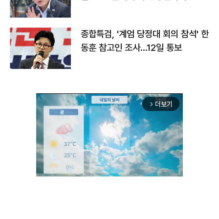
종합특검, '계엄 당정대 회의 참석' 한
동훈 참고인 조사...12일 통보
더보기
arrow_forward_ios
Unmute