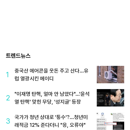
트렌드뉴스
중국산 에어콘을 웃돈 주고 산다...유
1
럽 열광시킨 메이디
"이재명 탄핵, 얼마 안 남았다"...'윤석
2
열 탄핵' 맞힌 무당, '성지글' 등장
국가가 청년 상대로 '통수'?...청년미
3
래적금 12% 준다더니 "응, 오류야"