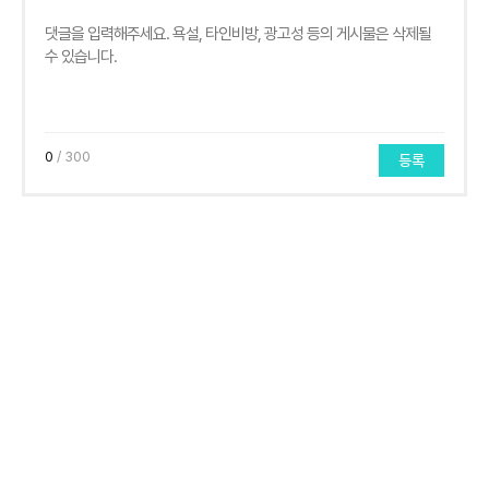
0
/ 300
등록