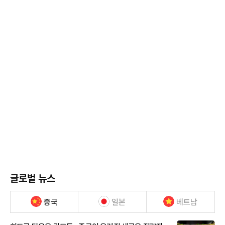
글로벌 뉴스
중국
일본
베트남