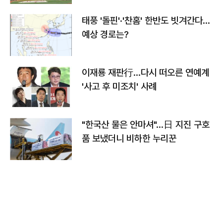
태풍 '돌핀'·'찬홈' 한반도 빗겨간다…
예상 경로는?
이재룡 재판行…다시 떠오른 연예계
'사고 후 미조치' 사례
"한국산 물은 안마셔"…日 지진 구호
품 보냈더니 비하한 누리꾼