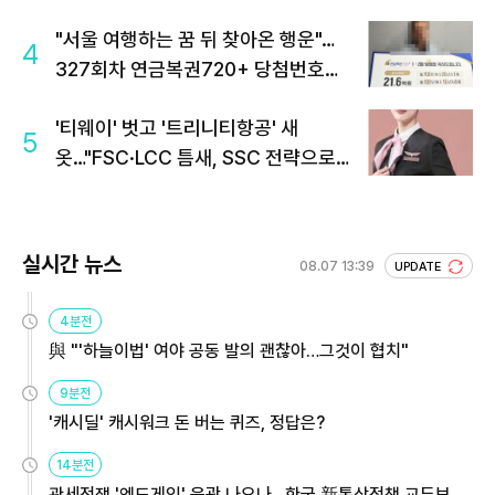
"서울 여행하는 꿈 뒤 찾아온 행운"…
4
327회차 연금복권720+ 당첨번호조
회 주목
'티웨이' 벗고 '트리니티항공' 새
5
옷…"FSC·LCC 틈새, SSC 전략으로
공략"
실시간 뉴스
08.07 13:39
UPDATE
4분전
與 "'하늘이법' 여야 공동 발의 괜찮아…그것이 협치"
9분전
'캐시딜' 캐시워크 돈 버는 퀴즈, 정답은?
14분전
관세전쟁 '엔드게임' 윤곽 나오나…한국 新통상정책 교두보 활