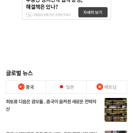
글로벌 뉴스
중국
일본
베트남
희토류 다음은 광모듈…중국이 움켜쥔 새로운 전략자
산