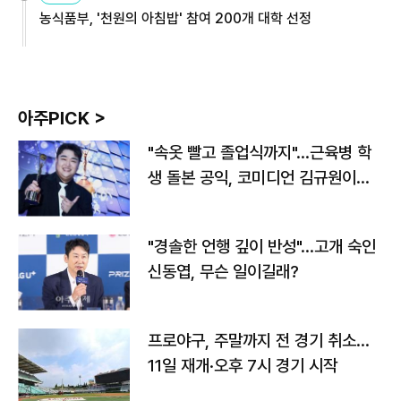
농식품부, '천원의 아침밥' 참여 200개 대학 선정
아주PICK >
"속옷 빨고 졸업식까지"…근육병 학
생 돌본 공익, 코미디언 김규원이었
다
"경솔한 언행 깊이 반성"…고개 숙인
신동엽, 무슨 일이길래?
프로야구, 주말까지 전 경기 취소…
11일 재개·오후 7시 경기 시작