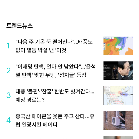
트렌드뉴스
"다음 주 기온 뚝 떨어진다"…태풍도
1
없이 열돔 박살 낸 '이것'
"이재명 탄핵, 얼마 안 남았다"...'윤석
2
열 탄핵' 맞힌 무당, '성지글' 등장
태풍 '돌핀'·'찬홈' 한반도 빗겨간다…
3
예상 경로는?
중국산 에어콘을 웃돈 주고 산다...유
4
럽 열광시킨 메이디