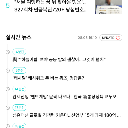
"서울 여행하는 꿈 뒤 찾아온 행운"…
5
327회차 연금복권720+ 당첨번호조
회 주목
실시간 뉴스
08.08 16:10
UPDATE
4분전
與 "'하늘이법' 여야 공동 발의 괜찮아…그것이 협치"
9분전
'캐시딜' 캐시워크 돈 버는 퀴즈, 정답은?
14분전
관세전쟁 '엔드게임' 윤곽 나오나…한국 新통상정책 교두보 활
용해야
17분전
섬유패션 글로벌 경쟁력 키운다…산업부 15개 과제 180억 지
원
18분전