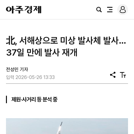
로
아
그
검
전
주
인
색
체
경
메
제
뉴
北, 서해상으로 미상 발사체 발사…
37일 만에 발사 재개
전성민 기자
공
텍
입력 2026-05-26 13:33
유
스
트
크
기
제원·사거리 등 분석 중