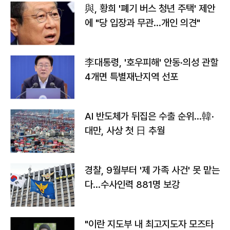
與, 황희 '폐기 버스 청년 주택' 제안
에 "당 입장과 무관…개인 의견"
李대통령, '호우피해' 안동·의성 관할
4개면 특별재난지역 선포
AI 반도체가 뒤집은 수출 순위…韓·
대만, 사상 첫 日 추월
경찰, 9월부터 '제 가족 사건' 못 맡는
다…수사인력 881명 보강
"이란 지도부 내 최고지도자 모즈타