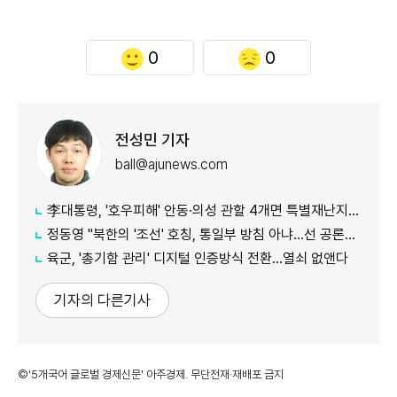
0
0
전성민 기자
ball@ajunews.com
李대통령, '호우피해' 안동·의성 관할 4개면 특별재난지역 선포
정동영 "북한의 '조선' 호칭, 통일부 방침 아냐...선 공론화 먼저"
육군, '총기함 관리' 디지털 인증방식 전환…열쇠 없앤다
기자의 다른기사
©'5개국어 글로벌 경제신문' 아주경제. 무단전재·재배포 금지