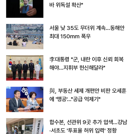
바 위독설 확산"
서울 낮 35도 무더위 계속…동해안
최대 150㎜ 폭우
李대통령 "군, 내란 이후 신뢰 회복
해야…지휘부 헌신해달라"
與, 부동산 세제 개편안 비판 오세훈
에 '맹공'…"공급 억제기"
합수본, 선관위 9곳 추가 압색…강남
·서초도 '투표율 허위 입력' 정황