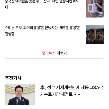
중국산 에어콘을 웃돈 주고 산다...유럽 열광시킨 메이
디
스티븐 로치 '과거의 홍콩'은 끝났지만 '새로운 홍콩'은
진행중
중국뉴스
더보기
추천기사
李, 정부 세제개편안에 제동…ISA·주
가누르기안 재검토 지시