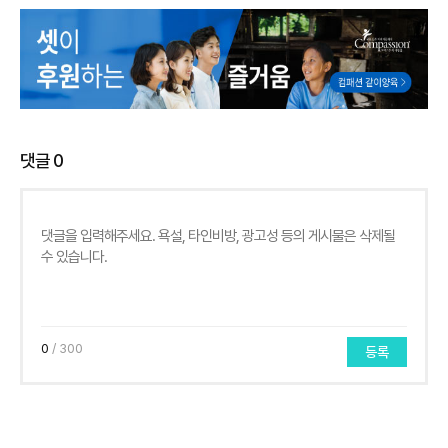
댓글
0
0
/ 300
등록