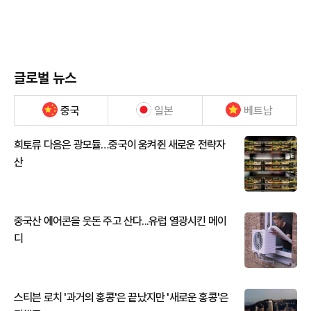
글로벌 뉴스
중국
일본
베트남
희토류 다음은 광모듈…중국이 움켜쥔 새로운 전략자
산
중국산 에어콘을 웃돈 주고 산다...유럽 열광시킨 메이
디
스티븐 로치 '과거의 홍콩'은 끝났지만 '새로운 홍콩'은