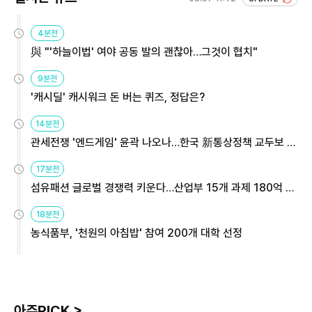
4분전
與 "'하늘이법' 여야 공동 발의 괜찮아…그것이 협치"
9분전
'캐시딜' 캐시워크 돈 버는 퀴즈, 정답은?
14분전
관세전쟁 '엔드게임' 윤곽 나오나…한국 新통상정책 교두보 활
용해야
17분전
섬유패션 글로벌 경쟁력 키운다…산업부 15개 과제 180억 지
원
18분전
농식품부, '천원의 아침밥' 참여 200개 대학 선정
아주PICK >