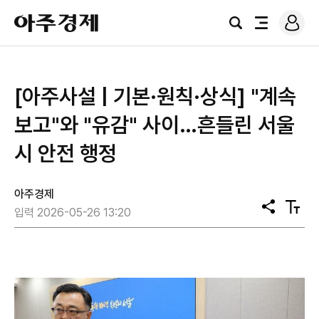
로
아
그
검
전
주
인
색
체
경
메
제
뉴
[아주사설 | 기본·원칙·상식] "계속
보고"와 "유감" 사이…흔들린 서울
시 안전 행정
아주경제
공
텍
입력 2026-05-26 13:20
유
스
트
크
기