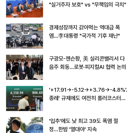
"실거주자 보호" vs "무책임의 극치"
경제성장까지 갉아먹는 역대급 폭
염…李대통령 "국가적 기후 재난"
구광모-젠슨황, 美 실리콘밸리서 다
음주 회동…로봇·피지컬AI 협력 논의
'+17.91→-5.12→+3.76→-4.8%'…'
종레' 규제에도 여전히 롤러코스터
타는 코스피
'입추'에도 낮 최고 39도 폭염 절
정…한밤 '열대야' 지속