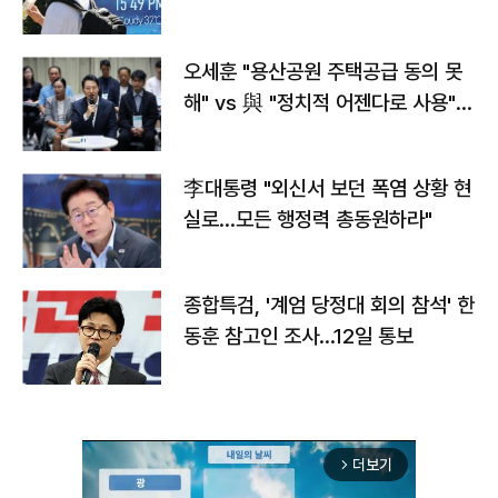
오세훈 "용산공원 주택공급 동의 못
해" vs 與 "정치적 어젠다로 사용"
맞불
李대통령 "외신서 보던 폭염 상황 현
실로…모든 행정력 총동원하라"
종합특검, '계엄 당정대 회의 참석' 한
동훈 참고인 조사...12일 통보
더보기
arrow_forward_ios