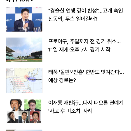
"경솔한 언행 깊이 반성"…고개 숙인
신동엽, 무슨 일이길래?
프로야구, 주말까지 전 경기 취소…
11일 재개·오후 7시 경기 시작
태풍 '돌핀'·'찬홈' 한반도 빗겨간다…
예상 경로는?
이재룡 재판行…다시 떠오른 연예계
'사고 후 미조치' 사례