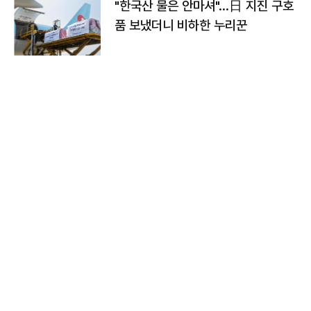
"한국산 물은 안마셔"…日 지진 구호
품 보냈더니 비하한 누리꾼