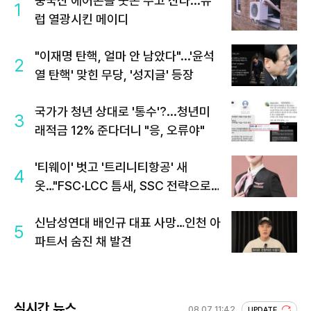
중국산 에어콘을 웃돈 주고 산다...유
1
럽 열광시킨 메이디
"이재명 탄핵, 얼마 안 남았다"...'윤석
2
열 탄핵' 맞힌 무당, '성지글' 등장
국가가 청년 상대로 '통수'?...청년미
3
래적금 12% 준다더니 "응, 오류야"
'티웨이' 벗고 '트리니티항공' 새
4
옷…"FSC·LCC 틈새, SSC 전략으로
공략"
신남성연대 배인규 대표 사망…인천 아
5
파트서 숨진 채 발견
실시간 뉴스
08.07 11:42
UPDATE