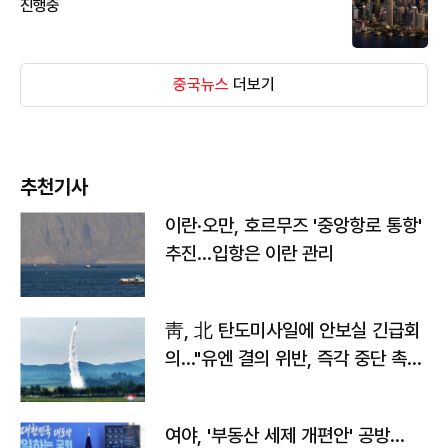
진행중
중국뉴스
더보기
추천기사
이란·오만, 호르무즈 '중앙항로 통항'
추진…입항은 이란 관리
靑, 北 탄도미사일에 안보실 긴급회
의…"유엔 결의 위반, 즉각 중단 촉
구"
여야, '부동산 세제 개편안' 공방…