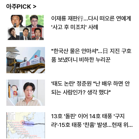
아주PICK >
이재룡 재판行…다시 떠오른 연예계
'사고 후 미조치' 사례
"한국산 물은 안마셔"…日 지진 구호
품 보냈더니 비하한 누리꾼
'태도 논란' 정준원 "난 배우 하면 안
되는 사람인가? 생각 했다"
13호 '돌핀' 이어 14호 태풍 '구지
라'·15호 태풍 '찬홈' 발생…현재 위
치와 이동경로는?