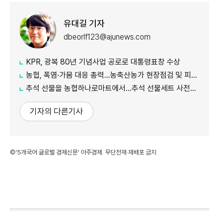
유대길 기자
dbeorlf123@ajunews.com
KPR, 광복 80년 기념사업 공로로 대통령표창 수상
농협, 폭염·가뭄 대응 총력...농축산농가 현장점검 및 피해 예방 강화
추석 선물을 농협하나로마트에서…추석 선물세트 사전예약 실시
기자의 다른기사
©'5개국어 글로벌 경제신문' 아주경제. 무단전재·재배포 금지