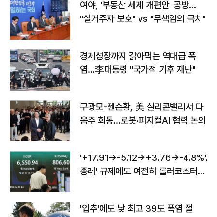
여야, '부동산 세제 개편안' 공방…
"실거주자 보호" vs "무책임의 극치"
경제성장까지 갉아먹는 역대급 폭
염…李대통령 "국가적 기후 재난"
구광모-젠슨황, 美 실리콘밸리서 다
음주 회동…로봇·피지컬AI 협력 논의
'+17.91→-5.12→+3.76→-4.8%'…'
종레' 규제에도 여전히 롤러코스터
타는 코스피
'입추'에도 낮 최고 39도 폭염 절