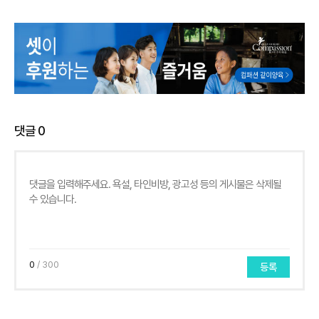
댓글
0
0
/ 300
등록