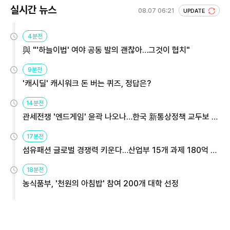
실시간 뉴스
08.07 06:21
UPDATE
4분전
與 "'하늘이법' 여야 공동 발의 괜찮아…그것이 협치"
9분전
'캐시딜' 캐시워크 돈 버는 퀴즈, 정답은?
14분전
관세전쟁 '엔드게임' 윤곽 나오나…한국 新통상정책 교두보 활
용해야
17분전
섬유패션 글로벌 경쟁력 키운다…산업부 15개 과제 180억 지
원
18분전
농식품부, '천원의 아침밥' 참여 200개 대학 선정