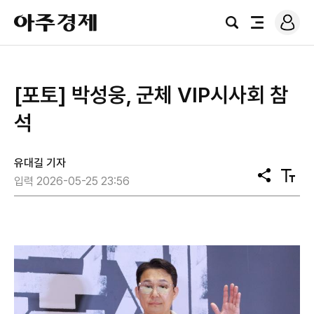
로
아
그
검
전
주
인
색
체
경
메
제
뉴
[포토] 박성웅, 군체 VIP시사회 참
석
유대길 기자
공
텍
입력 2026-05-25 23:56
유
스
트
크
기