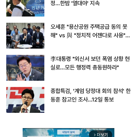
정…한밤 '열대야' 지속
오세훈 "용산공원 주택공급 동의 못
해" vs 與 "정치적 어젠다로 사용"
맞불
李대통령 "외신서 보던 폭염 상황 현
실로…모든 행정력 총동원하라"
종합특검, '계엄 당정대 회의 참석' 한
동훈 참고인 조사...12일 통보
더보기
arrow_forward_ios