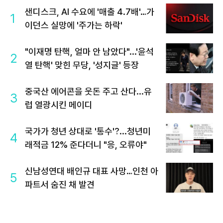
샌디스크, AI 수요에 '매출 4.7배'…가
1
이던스 실망에 '주가는 하락'
"이재명 탄핵, 얼마 안 남았다"...'윤석
2
열 탄핵' 맞힌 무당, '성지글' 등장
중국산 에어콘을 웃돈 주고 산다...유
3
럽 열광시킨 메이디
국가가 청년 상대로 '통수'?...청년미
4
래적금 12% 준다더니 "응, 오류야"
신남성연대 배인규 대표 사망…인천 아
5
파트서 숨진 채 발견