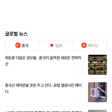
글로벌 뉴스
중국
일본
베트남
희토류 다음은 광모듈…중국이 움켜쥔 새로운 전략자
산
중국산 에어콘을 웃돈 주고 산다...유럽 열광시킨 메이
디