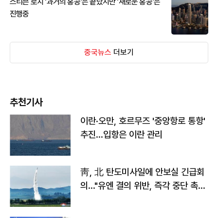
스티븐 로치 '과거의 홍콩'은 끝났지만 '새로운 홍콩'은
진행중
중국뉴스
더보기
추천기사
이란·오만, 호르무즈 '중앙항로 통항'
추진…입항은 이란 관리
靑, 北 탄도미사일에 안보실 긴급회
의…"유엔 결의 위반, 즉각 중단 촉
구"