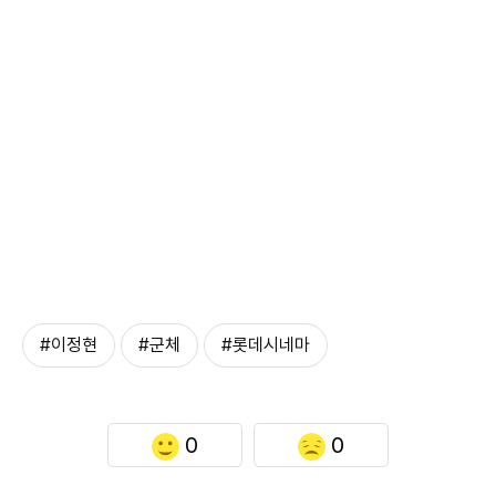
#이정현
#군체
#롯데시네마
0
0