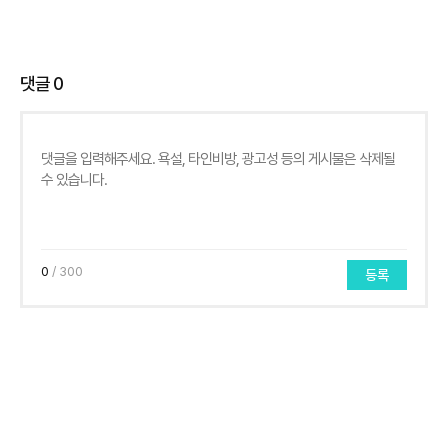
댓글
0
0
/ 300
등록