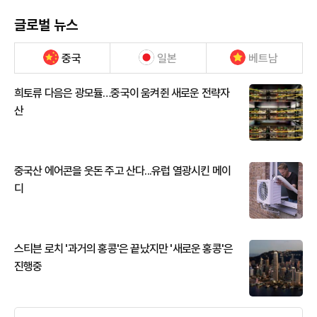
글로벌 뉴스
중국
일본
베트남
희토류 다음은 광모듈…중국이 움켜쥔 새로운 전략자
산
중국산 에어콘을 웃돈 주고 산다...유럽 열광시킨 메이
디
스티븐 로치 '과거의 홍콩'은 끝났지만 '새로운 홍콩'은
진행중