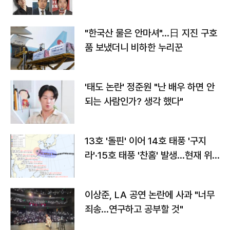
"한국산 물은 안마셔"…日 지진 구호
품 보냈더니 비하한 누리꾼
'태도 논란' 정준원 "난 배우 하면 안
되는 사람인가? 생각 했다"
13호 '돌핀' 이어 14호 태풍 '구지
라'·15호 태풍 '찬홈' 발생…현재 위
치와 이동경로는?
이상준, LA 공연 논란에 사과 "너무
죄송…연구하고 공부할 것"