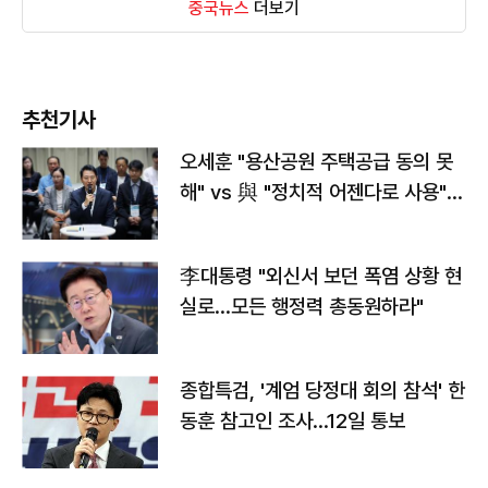
중국뉴스
더보기
추천기사
오세훈 "용산공원 주택공급 동의 못
해" vs 與 "정치적 어젠다로 사용"
맞불
李대통령 "외신서 보던 폭염 상황 현
실로…모든 행정력 총동원하라"
종합특검, '계엄 당정대 회의 참석' 한
동훈 참고인 조사...12일 통보