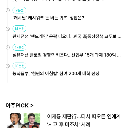
9분전
'캐시딜' 캐시워크 돈 버는 퀴즈, 정답은?
14분전
관세전쟁 '엔드게임' 윤곽 나오나…한국 新통상정책 교두보 활
용해야
17분전
섬유패션 글로벌 경쟁력 키운다…산업부 15개 과제 180억 지
원
18분전
농식품부, '천원의 아침밥' 참여 200개 대학 선정
아주PICK >
이재룡 재판行…다시 떠오른 연예계
'사고 후 미조치' 사례