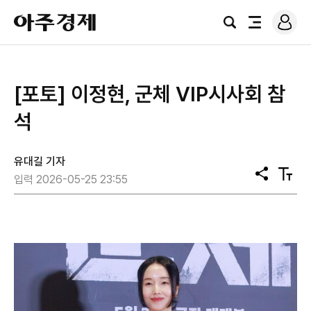
로
아
그
검
전
주
인
색
체
경
메
제
뉴
[포토] 이정현, 군체 VIP시사회 참
석
유대길 기자
공
텍
입력 2026-05-25 23:55
유
스
트
크
기