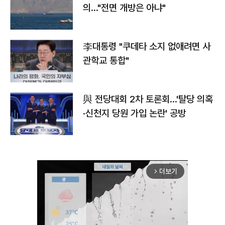
의…"전면 개방은 아냐"
李대통령 "쿠데타 소지 없애려면 사
관학교 통합"
與 전당대회 2차 토론회…'탈당 의혹
·신천지 당원 가입 논란' 공방
더보기
arrow_forward_ios