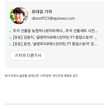
유대길 기자
dbeorlf123@ajunews.com
추석 선물을 농협하나로마트에서…추석 선물세트 사전예약 실시
[포토] 김용지, '글렌피딕X애스턴마틴 F1 팝업스토어' 포토콜 참석
[포토] 효연, '글렌피딕X애스턴마틴 F1 팝업스토어' 포토콜 참석
기자의 다른기사
©'5개국어 글로벌 경제신문' 아주경제. 무단전재·재배포 금지