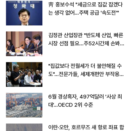
靑 홍보수석 "세금으로 집값 잡겠다
는 생각 없어…주택 공급 '속도전'"
김정관 산업장관 "반도체 산업, 빠른
시장 선점 필요…주52시간제 손봐
야"
"집값보다 전월세가 더 불안해질 수
도"…전문가들, 세제개편안 부작용
우려
6월 경상흑자, 497억달러 '사상 최
대'…OECD 2위 수준
이란·오만, 호르무즈 새 항로 좌표 합