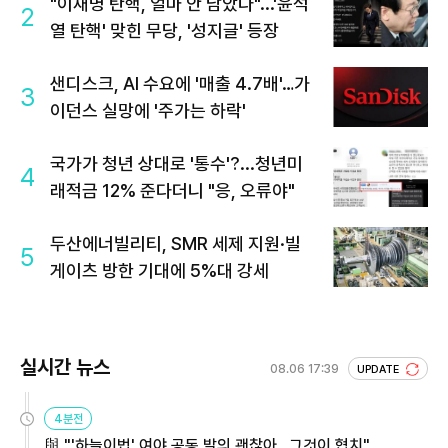
"이재명 탄핵, 얼마 안 남았다"...'윤석
2
열 탄핵' 맞힌 무당, '성지글' 등장
샌디스크, AI 수요에 '매출 4.7배'…가
3
이던스 실망에 '주가는 하락'
국가가 청년 상대로 '통수'?...청년미
4
래적금 12% 준다더니 "응, 오류야"
두산에너빌리티, SMR 세제 지원·빌
5
게이츠 방한 기대에 5%대 강세
실시간 뉴스
08.06 17:39
UPDATE
4분전
與 "'하늘이법' 여야 공동 발의 괜찮아…그것이 협치"