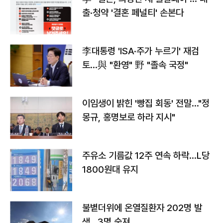
출·청약 '결혼 페널티' 손본다
李대통령 'ISA·주가 누르기' 재검
토…與 "환영" 野 "졸속 국정"
이임생이 밝힌 '빵집 회동' 전말…"정
몽규, 홍명보로 하라 지시"
주유소 기름값 12주 연속 하락…L당
1800원대 유지
불볕더위에 온열질환자 202명 발
생…3명 숨져