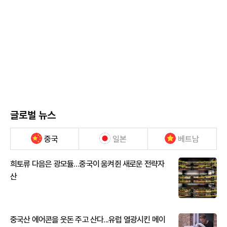
글로벌 뉴스
중국
일본
베트남
희토류 다음은 광모듈…중국이 움켜쥔 새로운 전략자
산
중국산 에어콘을 웃돈 주고 산다...유럽 열광시킨 메이