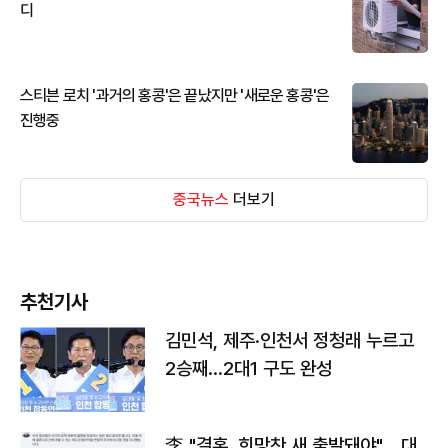
디
스티븐 로치 '과거의 홍콩'은 끝났지만 '새로운 홍콩'은
진행중
중국뉴스
더보기
추천기사
김민석, 제주·인천서 정청래 누르고
2승째…2대1 구도 완성
李 "결혼, 희망찬 새 출발돼야"… 대