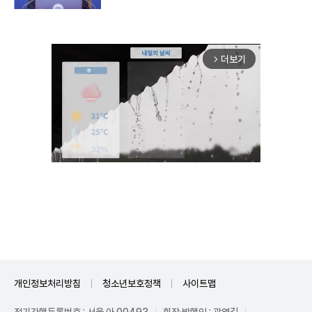
더보기
arrow_forward_ios
Unmute
개인정보처리방침
청소년보호정책
사이트맵