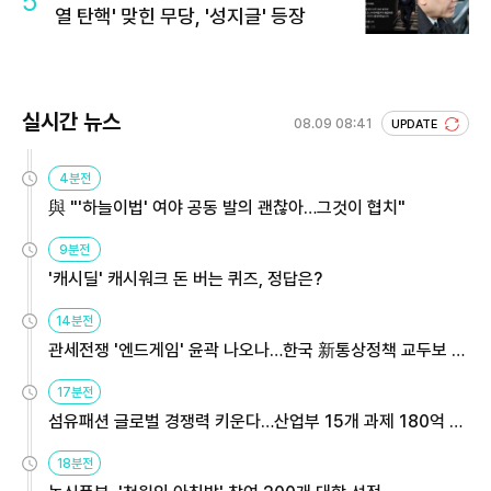
5
열 탄핵' 맞힌 무당, '성지글' 등장
실시간 뉴스
08.09 08:41
UPDATE
4분전
與 "'하늘이법' 여야 공동 발의 괜찮아…그것이 협치"
9분전
'캐시딜' 캐시워크 돈 버는 퀴즈, 정답은?
14분전
관세전쟁 '엔드게임' 윤곽 나오나…한국 新통상정책 교두보 활
용해야
17분전
섬유패션 글로벌 경쟁력 키운다…산업부 15개 과제 180억 지
원
18분전