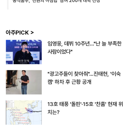
농식품부, '천원의 아침밥' 참여 200개 대학 선정
아주PICK >
임영웅, 데뷔 10주년…"난 늘 부족한
사람이었다"
"광고주들이 찾아줘"…진태현, '이숙
캠' 하차 후 근황 공개
13호 태풍 '돌핀'·15호 '찬홈' 현재 위
치는?