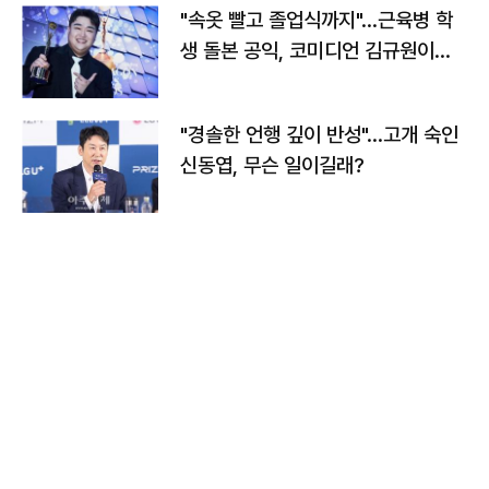
"속옷 빨고 졸업식까지"…근육병 학
생 돌본 공익, 코미디언 김규원이었
다
"경솔한 언행 깊이 반성"…고개 숙인
신동엽, 무슨 일이길래?