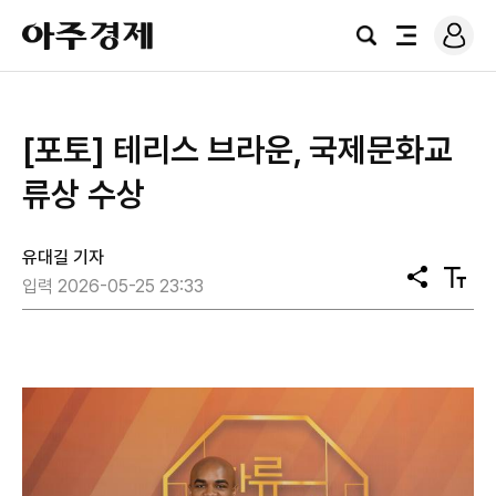
로
아
그
검
전
주
인
색
체
경
메
제
뉴
[포토] 테리스 브라운, 국제문화교
류상 수상
유대길 기자
공
텍
입력 2026-05-25 23:33
유
스
트
크
기