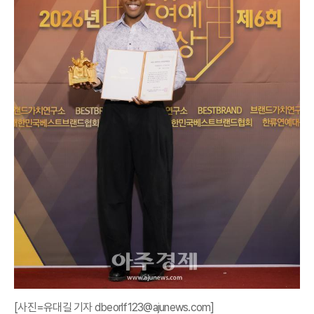
[사진=유대길 기자 dbeorlf123@ajunews.com]