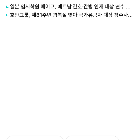
일본 입시학원 메이코, 베트남 간호·간병 인재 대상 연수 위탁 수주
호반그룹, 제81주년 광복절 맞아 국가유공자 대상 장수사진 촬영 봉사