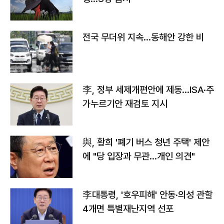
전국 무더위 지속…동해안 강한 비
李, 정부 세제개편안에 제동…ISA·주
가누르기안 재검토 지시
與, 황희 '폐기 버스 청년 주택' 제안
에 "당 입장과 무관…개인 의견"
李대통령, '호우피해' 안동·의성 관할
4개면 특별재난지역 선포