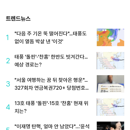
트렌드뉴스
"다음 주 기온 뚝 떨어진다"…태풍도
1
없이 열돔 박살 낸 '이것'
태풍 '돌핀'·'찬홈' 한반도 빗겨간다…
2
예상 경로는?
"서울 여행하는 꿈 뒤 찾아온 행운"…
3
327회차 연금복권720+ 당첨번호조
회 주목
13호 태풍 '돌핀'·15호 '찬홈' 현재 위
4
치는?
"이재명 탄핵, 얼마 안 남았다"...'윤석