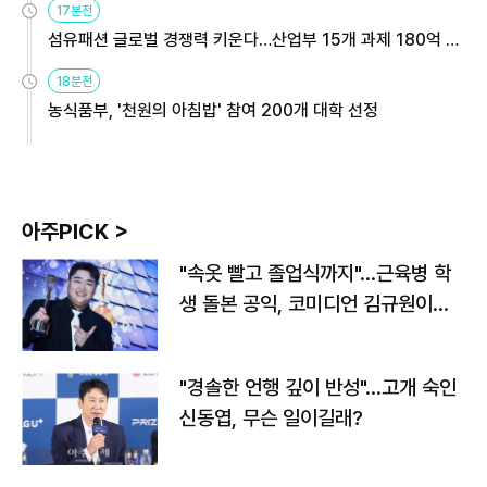
17분전
섬유패션 글로벌 경쟁력 키운다…산업부 15개 과제 180억 지
원
18분전
농식품부, '천원의 아침밥' 참여 200개 대학 선정
아주PICK >
"속옷 빨고 졸업식까지"…근육병 학
생 돌본 공익, 코미디언 김규원이었
다
"경솔한 언행 깊이 반성"…고개 숙인
신동엽, 무슨 일이길래?