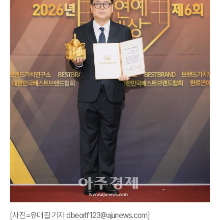
[사진=유대길 기자 dbeorlf123@ajunews.com]