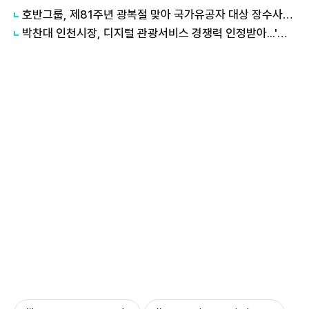
호반그룹, 제81주년 광복절 맞아 국가유공자 대상 장수사진 촬영 봉사
박찬대 인천시장, 디지털 관광서비스 경쟁력 인정받아...'인천e지' ICT 어워드 공공·의료 부문 대상