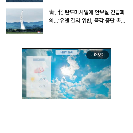
靑, 北 탄도미사일에 안보실 긴급회
의…"유엔 결의 위반, 즉각 중단 촉
구"
더보기
arrow_forward_ios
Unmute