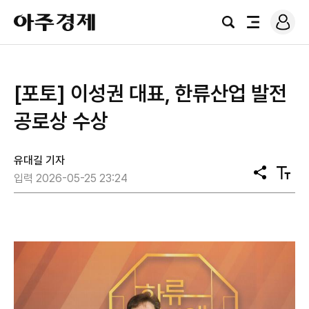
로
아
그
검
전
주
인
색
체
경
메
제
뉴
[포토] 이성권 대표, 한류산업 발전
공로상 수상
유대길 기자
공
텍
입력 2026-05-25 23:24
유
스
트
크
기