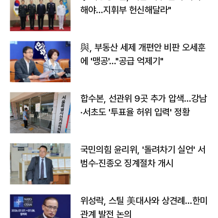
해야…지휘부 헌신해달라"
與, 부동산 세제 개편안 비판 오세훈
에 '맹공'…"공급 억제기"
합수본, 선관위 9곳 추가 압색…강남
·서초도 '투표율 허위 입력' 정황
국민의힘 윤리위, '돌려차기 실언' 서
범수·진종오 징계절차 개시
위성락, 스틸 美대사와 상견례…한미
관계 발전 논의