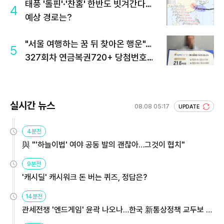
태풍 '돌핀'·'찬홈' 한반도 빗겨간다…
4
예상 경로는?
"서울 여행하는 꿈 뒤 찾아온 행운"…
5
327회차 연금복권720+ 당첨번호조
회 주목
실시간 뉴스
08.08 05:17
UPDATE
4분전
與 "'하늘이법' 여야 공동 발의 괜찮아…그것이 협치"
9분전
'캐시딜' 캐시워크 돈 버는 퀴즈, 정답은?
14분전
관세전쟁 '엔드게임' 윤곽 나오나…한국 新통상정책 교두보 활
용해야