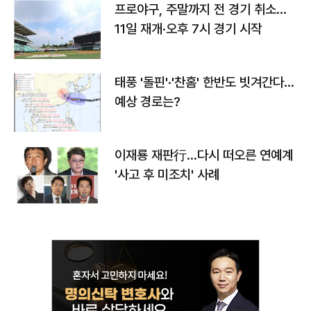
프로야구, 주말까지 전 경기 취소…
11일 재개·오후 7시 경기 시작
태풍 '돌핀'·'찬홈' 한반도 빗겨간다…
예상 경로는?
이재룡 재판行…다시 떠오른 연예계
'사고 후 미조치' 사례