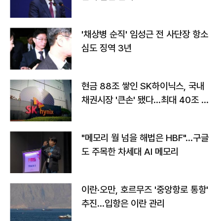
'채상병 순직' 임성근 전 사단장 항소
심도 징역 3년
현금 88조 쌓인 SK하이닉스, 국내
채권시장 '큰손' 됐다…최대 40조 투
자
"메모리 월 넘을 해법은 HBF"…구글
도 주목한 차세대 AI 메모리
이란·오만, 호르무즈 '중앙항로 통항'
추진…입항은 이란 관리