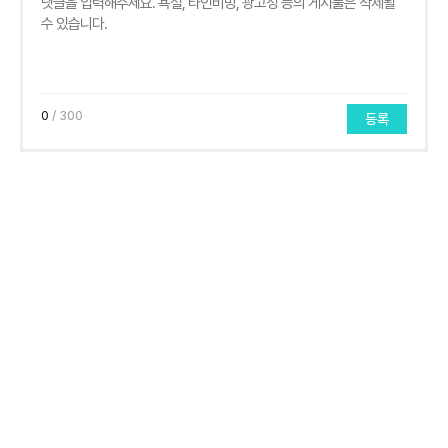
0
/ 300
등록