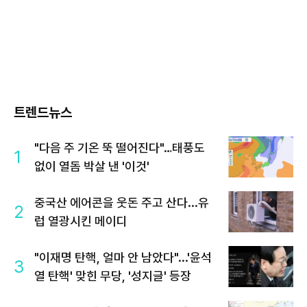
트렌드뉴스
"다음 주 기온 뚝 떨어진다"…태풍도
1
없이 열돔 박살 낸 '이것'
중국산 에어콘을 웃돈 주고 산다...유
2
럽 열광시킨 메이디
"이재명 탄핵, 얼마 안 남았다"...'윤석
3
열 탄핵' 맞힌 무당, '성지글' 등장