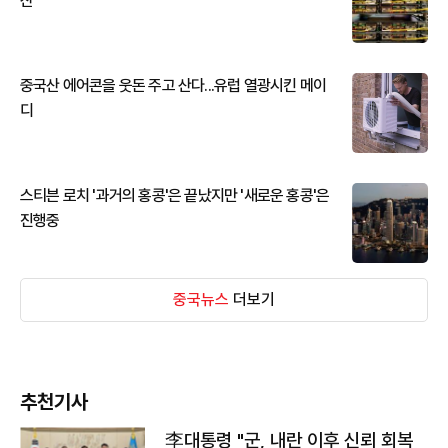
산
중국산 에어콘을 웃돈 주고 산다...유럽 열광시킨 메이
디
스티븐 로치 '과거의 홍콩'은 끝났지만 '새로운 홍콩'은
진행중
중국뉴스
더보기
추천기사
李대통령 "군, 내란 이후 신뢰 회복