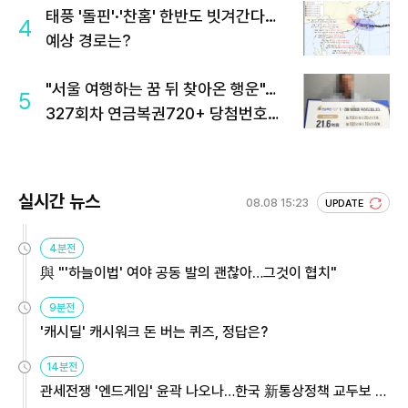
태풍 '돌핀'·'찬홈' 한반도 빗겨간다…
4
예상 경로는?
"서울 여행하는 꿈 뒤 찾아온 행운"…
5
327회차 연금복권720+ 당첨번호조
회 주목
실시간 뉴스
08.08 15:23
UPDATE
4분전
與 "'하늘이법' 여야 공동 발의 괜찮아…그것이 협치"
9분전
'캐시딜' 캐시워크 돈 버는 퀴즈, 정답은?
14분전
관세전쟁 '엔드게임' 윤곽 나오나…한국 新통상정책 교두보 활