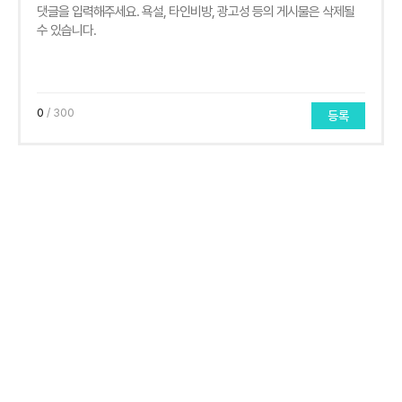
0
/ 300
등록