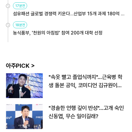
용해야
17분전
섬유패션 글로벌 경쟁력 키운다…산업부 15개 과제 180억 지
원
18분전
농식품부, '천원의 아침밥' 참여 200개 대학 선정
아주PICK >
"속옷 빨고 졸업식까지"…근육병 학
생 돌본 공익, 코미디언 김규원이었
다
"경솔한 언행 깊이 반성"…고개 숙인
신동엽, 무슨 일이길래?