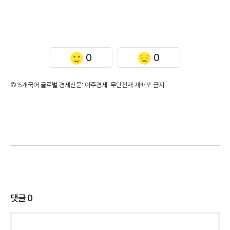
0
0
©'5개국어 글로벌 경제신문' 아주경제. 무단전재·재배포 금지
댓글
0