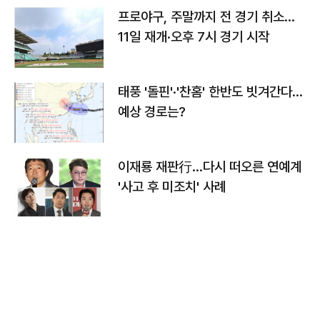
프로야구, 주말까지 전 경기 취소…
11일 재개·오후 7시 경기 시작
태풍 '돌핀'·'찬홈' 한반도 빗겨간다…
예상 경로는?
이재룡 재판行…다시 떠오른 연예계
'사고 후 미조치' 사례