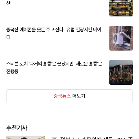
산
중국산 에어콘을 웃돈 주고 산다...유럽 열광시킨 메이
디
스티븐 로치 '과거의 홍콩'은 끝났지만 '새로운 홍콩'은
진행중
중국뉴스
더보기
추천기사