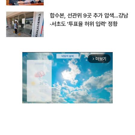
합수본, 선관위 9곳 추가 압색…강남
·서초도 '투표율 허위 입력' 정황
더보기
arrow_forward_ios
Unmute