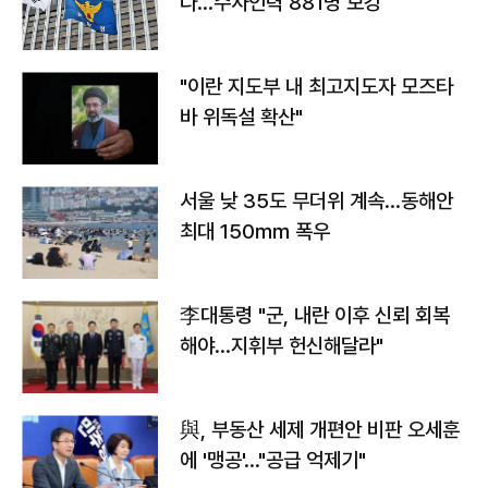
다…수사인력 881명 보강
"이란 지도부 내 최고지도자 모즈타
바 위독설 확산"
서울 낮 35도 무더위 계속…동해안
최대 150㎜ 폭우
李대통령 "군, 내란 이후 신뢰 회복
해야…지휘부 헌신해달라"
與, 부동산 세제 개편안 비판 오세훈
에 '맹공'…"공급 억제기"