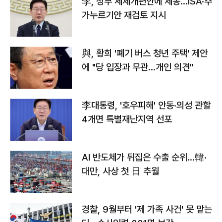
李, 정부 세제개편안에 제동…ISA·주
가누르기안 재검토 지시
與, 황희 '폐기 버스 청년 주택' 제안
에 "당 입장과 무관…개인 의견"
李대통령, '호우피해' 안동·의성 관할
4개면 특별재난지역 선포
AI 반도체가 뒤집은 수출 순위…韓·
대만, 사상 첫 日 추월
경찰, 9월부터 '제 가족 사건' 못 맡는