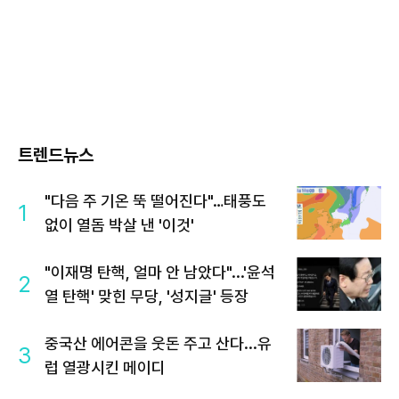
트렌드뉴스
"다음 주 기온 뚝 떨어진다"…태풍도
1
없이 열돔 박살 낸 '이것'
"이재명 탄핵, 얼마 안 남았다"...'윤석
2
열 탄핵' 맞힌 무당, '성지글' 등장
중국산 에어콘을 웃돈 주고 산다...유
3
럽 열광시킨 메이디