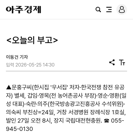
로
아
그
검
전
주
인
색
체
경
메
제
뉴
<오늘의 부고>
이동건 기자
공
텍
입력 2026-05-25 14:30
유
스
트
크
기
▲문홍구씨(한시집 '우서집' 저자·한국전쟁 참전 유공
자) 별세, 갑임·영목(전 농어촌공사 부장)·영순·영환(일
성 대표)·숙란·의주(한국방송광고진흥공사 수석위원)·
의숙씨 부친상=24일, 거창 서경병원 장례식장 1호실,
발인 27일 오전 8시, 장지 국립대전현충원. ☎ 055-
945-0130