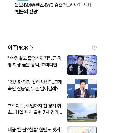
볼보·BMW·벤츠·BYD 총출격...하반기 신차
'별들의 전쟁'
아주PICK
"속옷 빨고 졸업식까지"…근육
병 학생 돌본 공익, 코미디언 김
규원이었다
"경솔한 언행 깊이 반성"…고개
숙인 신동엽, 무슨 일이길래?
프로야구, 주말까지 전 경기 취
소…11일 재개·오후 7시 경기
시작
태풍 '돌핀'·'찬홈' 한반도 빗겨