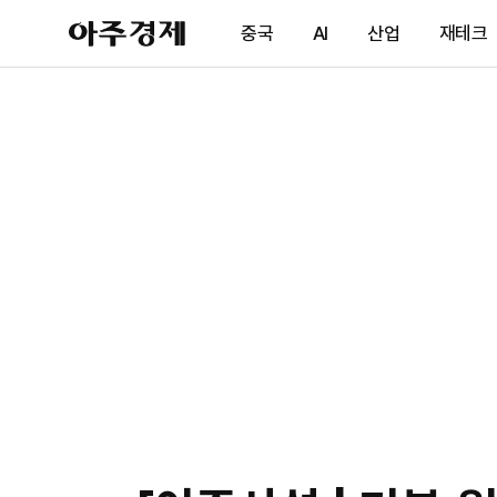
아
중국
AI
산업
재테크
주
경
제