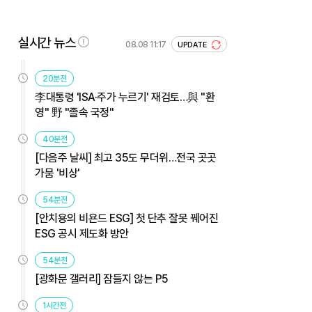
실시간 뉴스
08.08 11:17
UPDATE
20분전
李대통령 'ISA·주가 누르기' 재검토…與 "환
영" 野 "졸속 국정"
40분전
[다음주 날씨] 최고 35도 무더위…전국 곳곳
가뭄 '비상'
54분전
[안치용의 비욘드 ESG] 첫 단추 잘못 꿰어진
ESG 공시 제도화 방안
54분전
[광화문 갤러리] 잠들지 않는 P5
1시간전