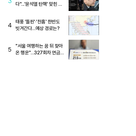
3
다"...'윤석열 탄핵' 맞힌 무
당, '성지글' 등장
태풍 '돌핀'·'찬홈' 한반도
4
빗겨간다…예상 경로는?
"서울 여행하는 꿈 뒤 찾아
5
온 행운"…327회차 연금
복권720+ 당첨번호조회
주목