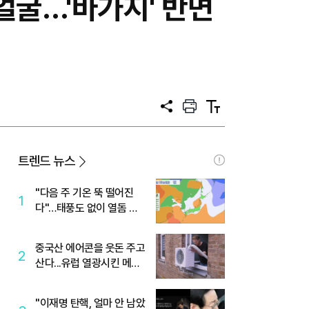
얼굴…'바가지' 반면
공
프
텍
유
린
스
트
트
크
기
트렌드 뉴스
"다음 주 기온 뚝 떨어진
1
다"…태풍도 없이 열돔 박
살 낸 '이것'
중국산 에어콘을 웃돈 주고
2
산다...유럽 열광시킨 메이
디
"이재명 탄핵, 얼마 안 남았