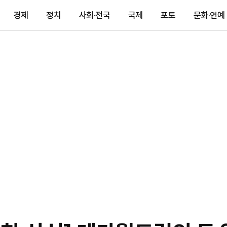
경제
정치
사회·전국
국제
포토
문화·연예