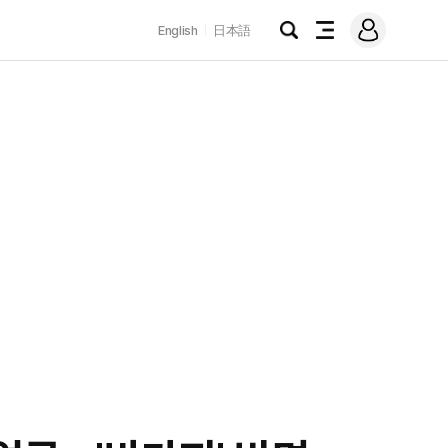
로
English
日本語
그
검
전
인
색
체
메
뉴