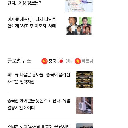
간다…예상 경로는?
이재룡 재판行…다시 떠오른
연예계 '사고 후 미조치' 사례
글로벌 뉴스
중국
일본
베트남
희토류 다음은 광모듈…중국이 움켜쥔
새로운 전략자산
중국산 에어콘을 웃돈 주고 산다...유럽
열광시킨 메이디
스티븐 로치 '과거의 홍콩'은 끝났지만