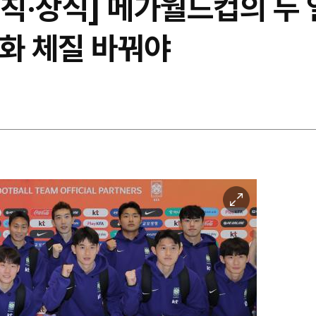
원칙·상식] 메가월드컵의 두 
문화 체질 바꿔야
이
미
지
확
대