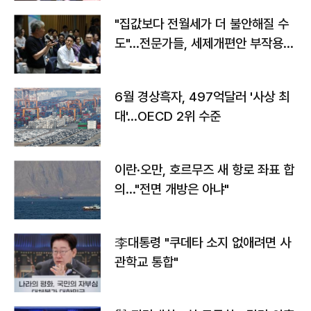
"집값보다 전월세가 더 불안해질 수
도"…전문가들, 세제개편안 부작용
우려
6월 경상흑자, 497억달러 '사상 최
대'…OECD 2위 수준
이란·오만, 호르무즈 새 항로 좌표 합
의…"전면 개방은 아냐"
李대통령 "쿠데타 소지 없애려면 사
관학교 통합"