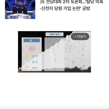
與 전당대회 2차 토론회…'탈당 의혹
·신천지 당원 가입 논란' 공방
더보기
arrow_forward_ios
Unmute