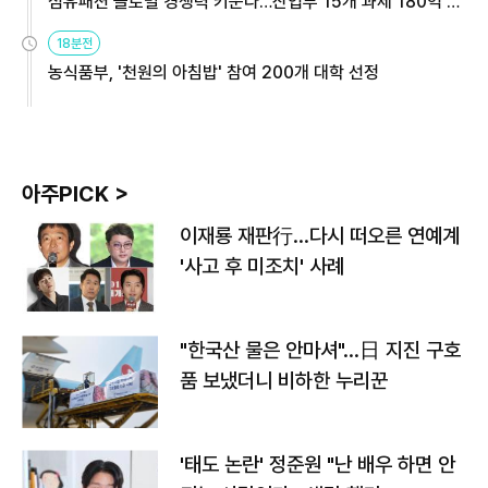
섬유패션 글로벌 경쟁력 키운다…산업부 15개 과제 180억 지
원
18분전
농식품부, '천원의 아침밥' 참여 200개 대학 선정
아주PICK >
이재룡 재판行…다시 떠오른 연예계
'사고 후 미조치' 사례
"한국산 물은 안마셔"…日 지진 구호
품 보냈더니 비하한 누리꾼
'태도 논란' 정준원 "난 배우 하면 안