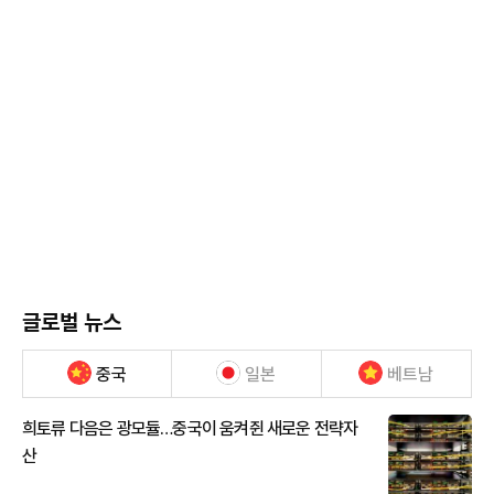
글로벌 뉴스
중국
일본
베트남
희토류 다음은 광모듈…중국이 움켜쥔 새로운 전략자
산