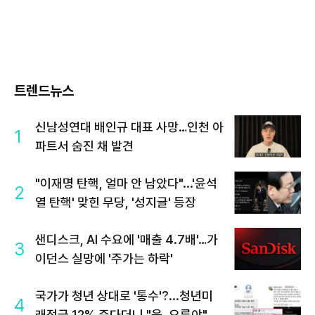
트렌드뉴스
신남성연대 배인규 대표 사망…인천 아
1
파트서 숨진 채 발견
"이재명 탄핵, 얼마 안 남았다"...'윤석
2
열 탄핵' 맞힌 무당, '성지글' 등장
샌디스크, AI 수요에 '매출 4.7배'…가
3
이던스 실망에 '주가는 하락'
국가가 청년 상대로 '통수'?...청년미
4
래적금 12% 준다더니 "응, 오류야"