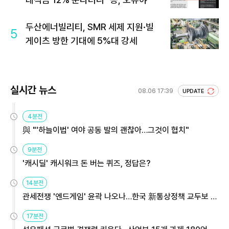
두산에너빌리티, SMR 세제 지원·빌
5
게이츠 방한 기대에 5%대 강세
실시간 뉴스
08.06 17:39
UPDATE
4분전
與 "'하늘이법' 여야 공동 발의 괜찮아…그것이 협치"
9분전
'캐시딜' 캐시워크 돈 버는 퀴즈, 정답은?
14분전
관세전쟁 '엔드게임' 윤곽 나오나…한국 新통상정책 교두보 활
용해야
17분전