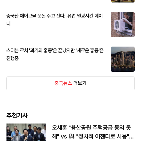
중국산 에어콘을 웃돈 주고 산다...유럽 열광시킨 메이
디
스티븐 로치 '과거의 홍콩'은 끝났지만 '새로운 홍콩'은
진행중
중국뉴스
더보기
추천기사
오세훈 "용산공원 주택공급 동의 못
해" vs 與 "정치적 어젠다로 사용"