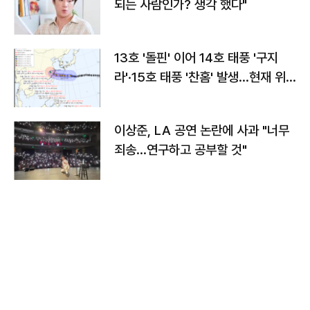
되는 사람인가? 생각 했다"
13호 '돌핀' 이어 14호 태풍 '구지
라'·15호 태풍 '찬홈' 발생…현재 위
치와 이동경로는?
이상준, LA 공연 논란에 사과 "너무
죄송…연구하고 공부할 것"