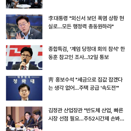
맞불
李대통령 "외신서 보던 폭염 상황 현
실로…모든 행정력 총동원하라"
종합특검, '계엄 당정대 회의 참석' 한
동훈 참고인 조사...12일 통보
靑 홍보수석 "세금으로 집값 잡겠다
는 생각 없어…주택 공급 '속도전'"
김정관 산업장관 "반도체 산업, 빠른
시장 선점 필요…주52시간제 손봐
야"