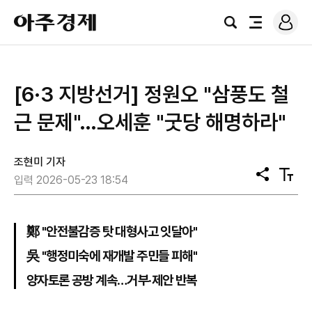
로
아
그
검
전
주
인
색
체
경
메
제
뉴
[6·3 지방선거] 정원오 "삼풍도 철
근 문제"…오세훈 "굿당 해명하라"
조현미 기자
공
텍
입력 2026-05-23 18:54
유
스
트
크
기
鄭 "안전불감증 탓 대형사고 잇달아"
吳 "행정미숙에 재개발 주민들 피해"
양자토론 공방 계속…거부·제안 반복