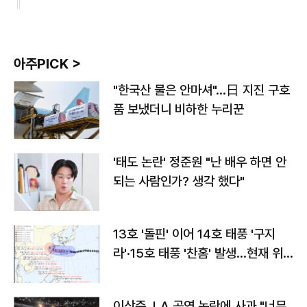
아주PICK >
"한국산 물은 안마셔"…日 지진 구호
품 보냈더니 비하한 누리꾼
'태도 논란' 정준원 "난 배우 하면 안
되는 사람인가? 생각 했다"
13호 '돌핀' 이어 14호 태풍 '구지
라'·15호 태풍 '찬홈' 발생…현재 위
치와 이동경로는?
이상준, LA 공연 논란에 사과 "너무