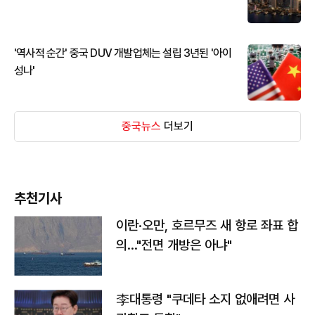
'역사적 순간' 중국 DUV 개발업체는 설립 3년된 '아이
성나'
중국뉴스
더보기
추천기사
이란·오만, 호르무즈 새 항로 좌표 합
의…"전면 개방은 아냐"
李대통령 "쿠데타 소지 없애려면 사