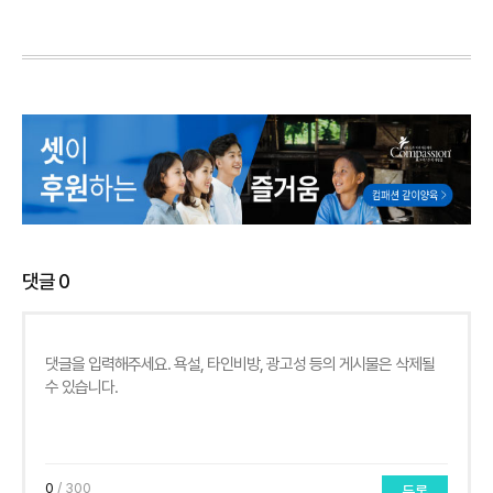
댓글
0
0
/ 300
등록