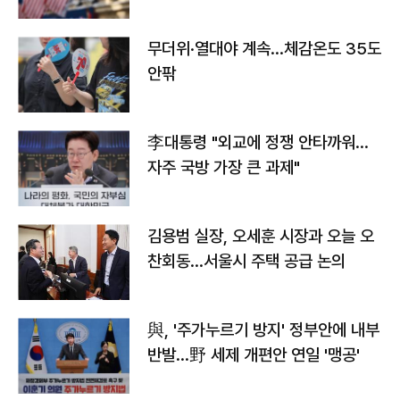
무더위·열대야 계속…체감온도 35도
안팎
李대통령 "외교에 정쟁 안타까워…
자주 국방 가장 큰 과제"
김용범 실장, 오세훈 시장과 오늘 오
찬회동...서울시 주택 공급 논의
與, '주가누르기 방지' 정부안에 내부
반발…野 세제 개편안 연일 '맹공'