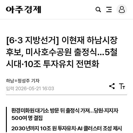
로
아
그
검
전
주
인
색
체
경
메
제
뉴
[6·3 지방선거] 이현재 하남시장
후보, 미사호수공원 출정식…5철
시대·10조 투자유치 전면화
하남=정성주 기자
공
텍
입력 2026-05-21 16:03
유
스
트
크
기
환경미화원 대기소 방문 뒤 출정식 가져…당원·지지자
500여 명 결집
2030년까지 10조 원 투자유치·AI 클러스터 조성 제시