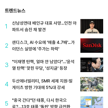
트렌드뉴스
신남성연대 배인규 대표 사망…인천 아
1
파트서 숨진 채 발견
샌디스크, AI 수요에 '매출 4.7배'…가
2
이던스 실망에 '주가는 하락'
"이재명 탄핵, 얼마 안 남았다"...'윤석
3
열 탄핵' 맞힌 무당, '성지글' 등장
두산에너빌리티, SMR 세제 지원·빌
4
게이츠 방한 기대에 5%대 강세
"중국 간다"던 태풍, 다시 한국으
5
로?...13호 태풍 '돌핀' 방향 급전환