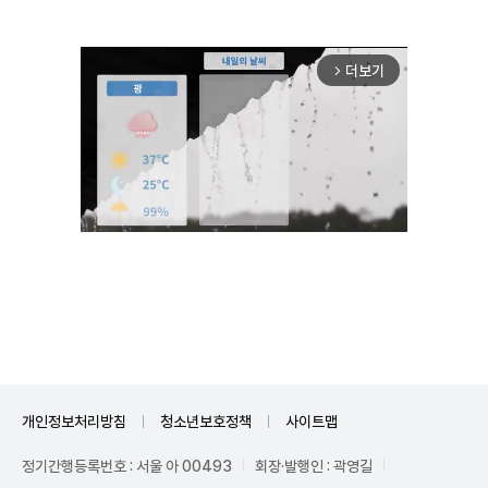
더보기
arrow_forward_ios
Unmute
개인정보처리방침
청소년보호정책
사이트맵
정기간행등록번호 : 서울 아 00493
회장·발행인 : 곽영길