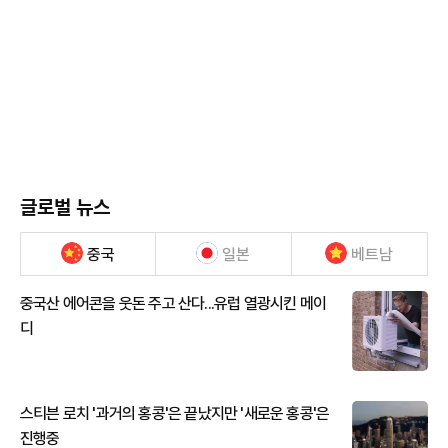
글로벌 뉴스
중국
일본
베트남
중국산 에어콘을 웃돈 주고 산다...유럽 열광시킨 메이
디
스티븐 로치 '과거의 홍콩'은 끝났지만 '새로운 홍콩'은
진행중