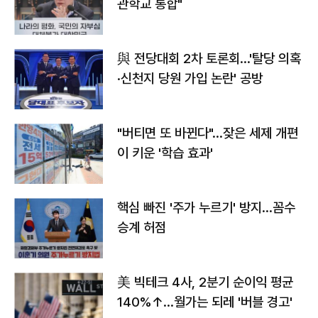
관학교 통합"
與 전당대회 2차 토론회…'탈당 의혹
·신천지 당원 가입 논란' 공방
"버티면 또 바뀐다"…잦은 세제 개편
이 키운 '학습 효과'
핵심 빠진 '주가 누르기' 방지…꼼수
승계 허점
美 빅테크 4사, 2분기 순이익 평균
140%↑…월가는 되레 '버블 경고'