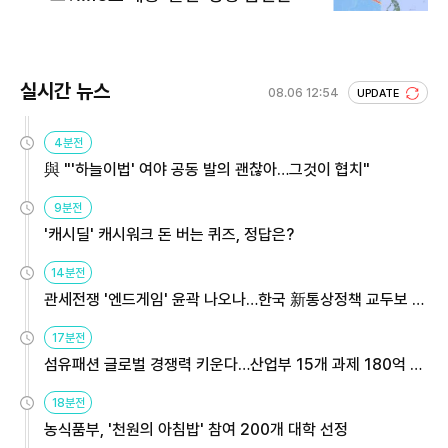
실시간 뉴스
08.06 12:54
UPDATE
4분전
與 "'하늘이법' 여야 공동 발의 괜찮아…그것이 협치"
9분전
'캐시딜' 캐시워크 돈 버는 퀴즈, 정답은?
14분전
관세전쟁 '엔드게임' 윤곽 나오나…한국 新통상정책 교두보 활
용해야
17분전
섬유패션 글로벌 경쟁력 키운다…산업부 15개 과제 180억 지
원
18분전
농식품부, '천원의 아침밥' 참여 200개 대학 선정