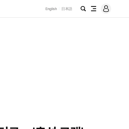
로
English
日本語
그
검
전
인
색
체
메
뉴