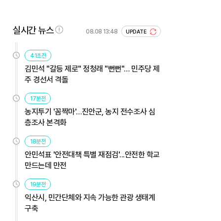
실시간 뉴스
08.08 13:48
UPDATE
41초전
김민석 "갈등 제로" 정청래 "뻔뻔"… 민주당 제
주 경선서 격돌
17분전
농지투기 '꼼짝마'…진안군, 농지 전수조사 심
층조사 본격화
18분전
안민석표 '안전대책 특별 재점검'...안전한 학교
만드는데 만전
19분전
익산시, 민간단체와 지속 가능한 관광 생태계
구축