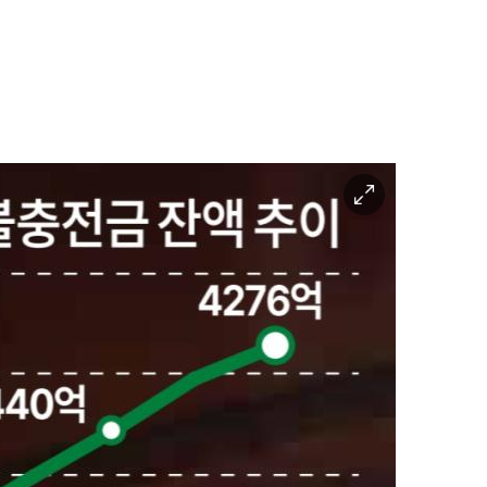
이
미
지
확
대