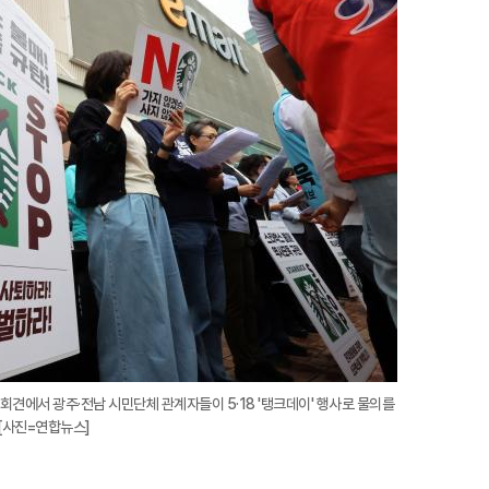
지
확
대
회견에서 광주·전남 시민단체 관계자들이 5·18 '탱크데이' 행사로 물의를
[사진=연합뉴스]