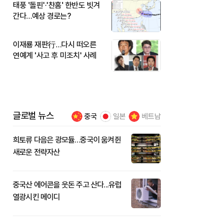
태풍 '돌핀'·'찬홈' 한반도 빗겨
간다…예상 경로는?
이재룡 재판行…다시 떠오른
연예계 '사고 후 미조치' 사례
글로벌 뉴스
중국
일본
베트남
희토류 다음은 광모듈…중국이 움켜쥔
새로운 전략자산
중국산 에어콘을 웃돈 주고 산다...유럽
열광시킨 메이디