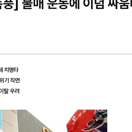
풍] 불매 운동에 이념 싸움터로
세 치명타
 위기 직면
이탈 우려
이
미