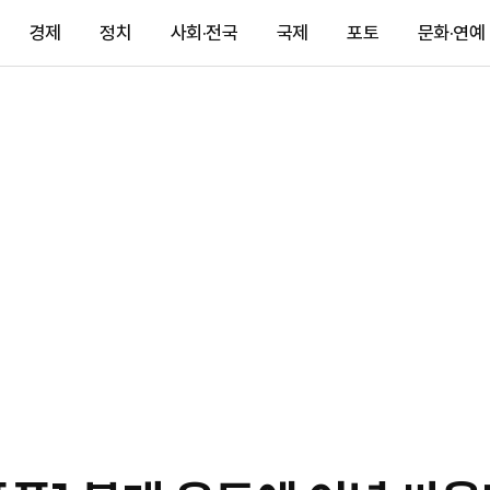
경제
정치
사회·전국
국제
포토
문화·연예