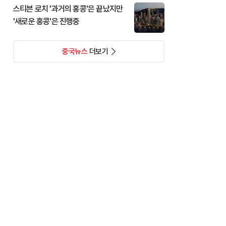
스티븐 로치 '과거의 홍콩'은 끝났지만
'새로운 홍콩'은 진행중
중국뉴스
더보기