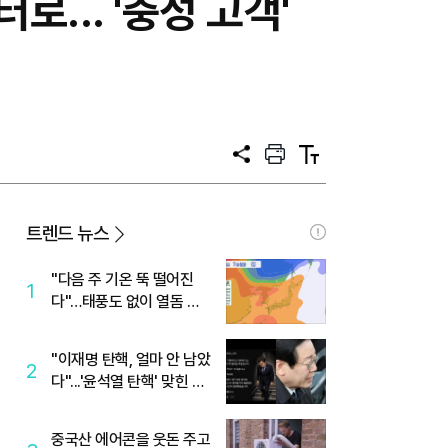
... '충성 고객'
공
프
텍
유
린
스
트
트
크
기
트렌드 뉴스
"다음 주 기온 뚝 떨어진
1
다"…태풍도 없이 열돔 박
살 낸 '이것'
"이재명 탄핵, 얼마 안 남았
2
다"...'윤석열 탄핵' 맞힌 무
당, '성지글' 등장
중국산 에어콘을 웃돈 주고