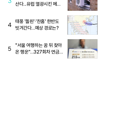
3
산다...유럽 열광시킨 메이
디
태풍 '돌핀'·'찬홈' 한반도
4
빗겨간다…예상 경로는?
"서울 여행하는 꿈 뒤 찾아
5
온 행운"…327회차 연금
복권720+ 당첨번호조회
주목