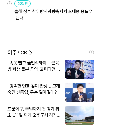
22분전
올해 장수 한우랑사과랑축제서 초대형 종모우
'뜬다'
아주PICK
"속옷 빨고 졸업식까지"…근육
병 학생 돌본 공익, 코미디언 김
규원이었다
"경솔한 언행 깊이 반성"…고개
숙인 신동엽, 무슨 일이길래?
프로야구, 주말까지 전 경기 취
소…11일 재개·오후 7시 경기
시작