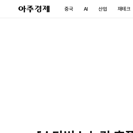
아
중국
AI
산업
재테크
주
경
제