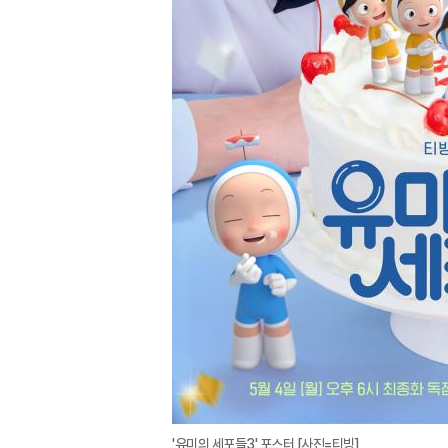
'유미의 세포들3' 포스터 [사진=티빙]