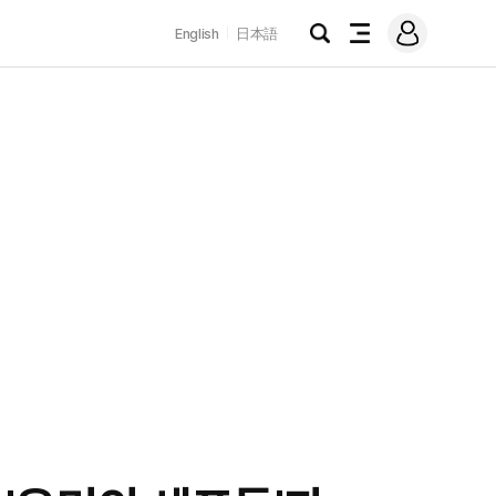
로
English
日本語
그
검
전
인
색
체
메
뉴