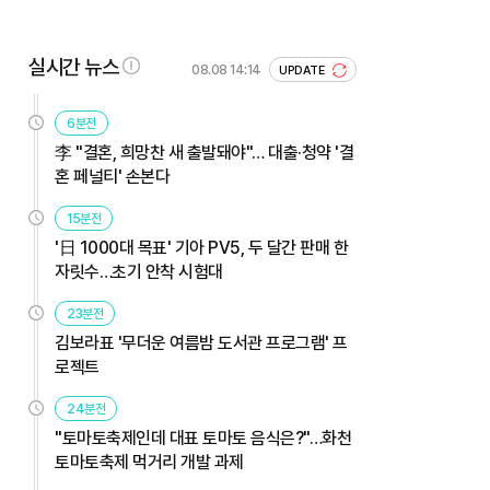
실시간 뉴스
08.08 14:14
UPDATE
6분전
李 "결혼, 희망찬 새 출발돼야"… 대출·청약 '결
혼 페널티' 손본다
15분전
'日 1000대 목표' 기아 PV5, 두 달간 판매 한
자릿수…초기 안착 시험대
23분전
김보라표 '무더운 여름밤 도서관 프로그램' 프
로젝트
24분전
"토마토축제인데 대표 토마토 음식은?"…화천
토마토축제 먹거리 개발 과제