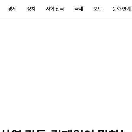
경제
정치
사회·전국
국제
포토
문화·연예