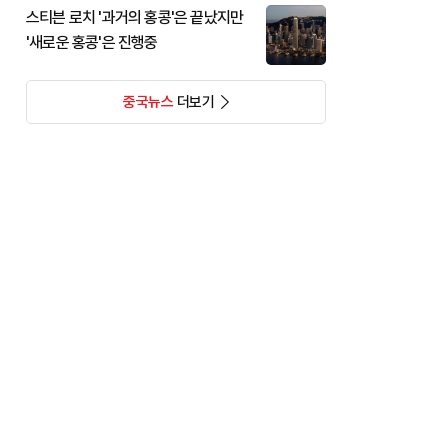
스티븐 로치 '과거의 홍콩'은 끝났지만
'새로운 홍콩'은 진행중
중국뉴스
더보기