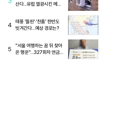
3
산다...유럽 열광시킨 메이
디
태풍 '돌핀'·'찬홈' 한반도
4
빗겨간다…예상 경로는?
"서울 여행하는 꿈 뒤 찾아
5
온 행운"…327회차 연금
복권720+ 당첨번호조회
주목