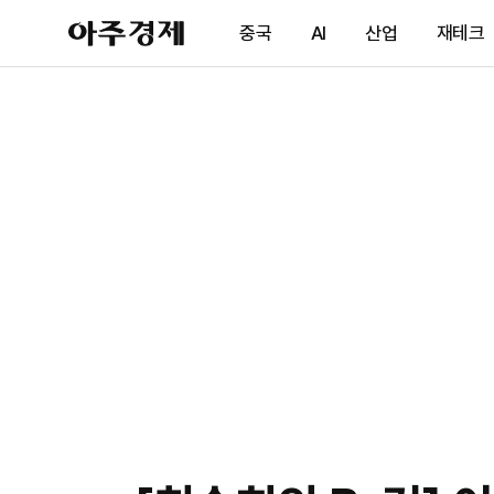
아
중국
AI
산업
재테크
주
경
제