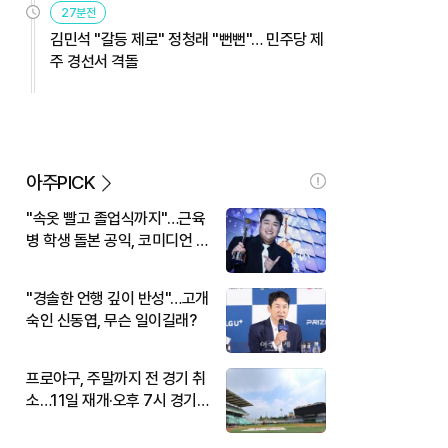
27분전
김민석 "갈등 제로" 정청래 "뻔뻔"… 민주당 제
주 경선서 격돌
아주PICK
"속옷 빨고 졸업식까지"…근육
병 학생 돌본 공익, 코미디언 김
규원이었다
"경솔한 언행 깊이 반성"…고개
숙인 신동엽, 무슨 일이길래?
프로야구, 주말까지 전 경기 취
소…11일 재개·오후 7시 경기
시작