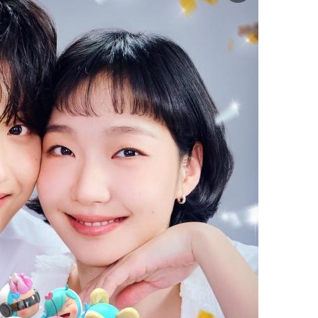
미
지
확
대