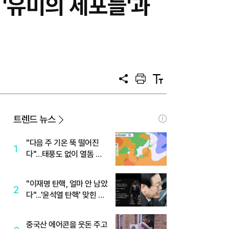
 '유미의 세포들'과
공
프
텍
유
린
스
트
트
크
기
트렌드 뉴스
"다음 주 기온 뚝 떨어진
1
다"…태풍도 없이 열돔 박
살 낸 '이것'
"이재명 탄핵, 얼마 안 남았
2
다"...'윤석열 탄핵' 맞힌 무
당, '성지글' 등장
중국산 에어콘을 웃돈 주고