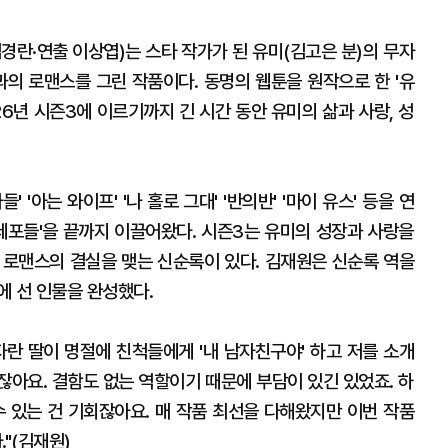
김경란·연출 이상엽)는 스타 작가가 된 유미(김고은 분)의 무자
과의 로맨스를 그린 작품이다. 동명의 웹툰을 원작으로 한 '유
26년 시즌3에 이르기까지 긴 시간 동안 유미의 삶과 사랑, 성
' '아는 와이프' '나 홀로 그대' '반의반' '마이 유스' 등을 연
 세포들'을 끝까지 이끌어왔다. 시즌3는 유미의 성장과 사랑을
 로맨스의 결실을 맺는 신순록이 있다. 김재원은 신순록 역을
에 선 인물을 완성했다.
자란 딸이 명절에 친척들에게 '내 남자친구야' 하고 저를 소개
잖아요. 결함도 없는 역할이기 때문에 부담이 있긴 있었죠. 하
수 있는 건 기회잖아요. 매 작품 최선을 다해왔지만 이번 작품
."(김재원)