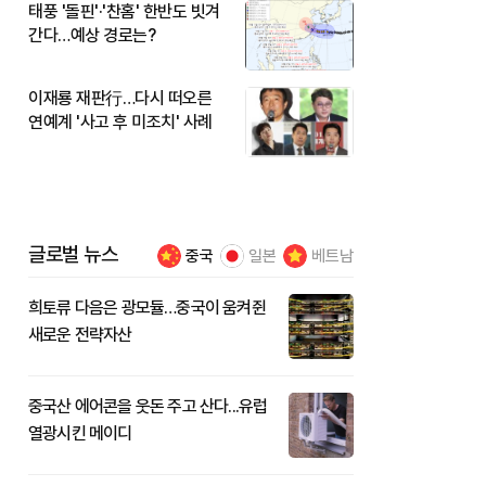
태풍 '돌핀'·'찬홈' 한반도 빗겨
간다…예상 경로는?
이재룡 재판行…다시 떠오른
연예계 '사고 후 미조치' 사례
글로벌 뉴스
중국
일본
베트남
희토류 다음은 광모듈…중국이 움켜쥔
새로운 전략자산
중국산 에어콘을 웃돈 주고 산다...유럽
열광시킨 메이디