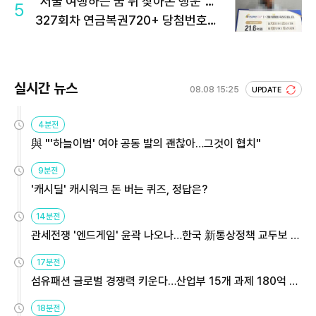
"서울 여행하는 꿈 뒤 찾아온 행운"…
5
327회차 연금복권720+ 당첨번호조
회 주목
실시간 뉴스
08.08 15:25
UPDATE
4분전
與 "'하늘이법' 여야 공동 발의 괜찮아…그것이 협치"
9분전
'캐시딜' 캐시워크 돈 버는 퀴즈, 정답은?
14분전
관세전쟁 '엔드게임' 윤곽 나오나…한국 新통상정책 교두보 활
용해야
17분전
섬유패션 글로벌 경쟁력 키운다…산업부 15개 과제 180억 지
원
18분전