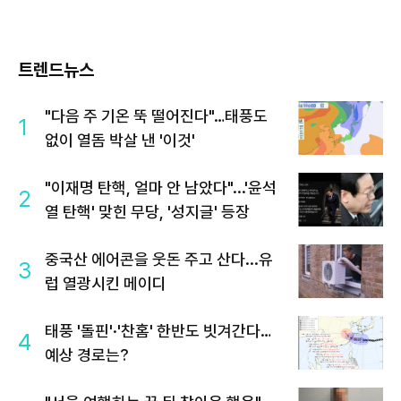
트렌드뉴스
"다음 주 기온 뚝 떨어진다"…태풍도
1
없이 열돔 박살 낸 '이것'
"이재명 탄핵, 얼마 안 남았다"...'윤석
2
열 탄핵' 맞힌 무당, '성지글' 등장
중국산 에어콘을 웃돈 주고 산다...유
3
럽 열광시킨 메이디
태풍 '돌핀'·'찬홈' 한반도 빗겨간다…
4
예상 경로는?