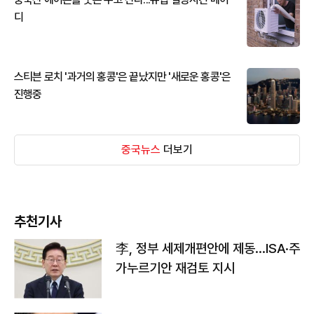
디
스티븐 로치 '과거의 홍콩'은 끝났지만 '새로운 홍콩'은
진행중
중국뉴스
더보기
추천기사
李, 정부 세제개편안에 제동…ISA·주
가누르기안 재검토 지시