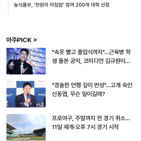
농식품부, '천원의 아침밥' 참여 200개 대학 선정
아주PICK >
"속옷 빨고 졸업식까지"…근육병 학
생 돌본 공익, 코미디언 김규원이었
다
"경솔한 언행 깊이 반성"…고개 숙인
신동엽, 무슨 일이길래?
프로야구, 주말까지 전 경기 취소…
11일 재개·오후 7시 경기 시작