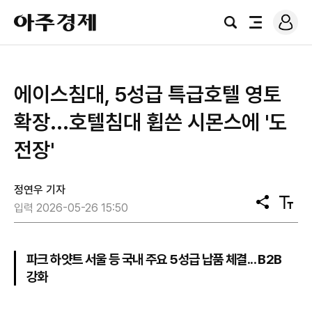
로
아
그
검
전
주
인
색
체
경
메
제
뉴
에이스침대, 5성급 특급호텔 영토
확장...호텔침대 휩쓴 시몬스에 '도
전장'
정연우 기자
공
텍
입력 2026-05-26 15:50
유
스
트
크
기
파크 하얏트 서울 등 국내 주요 5성급 납품 체결... B2B
강화