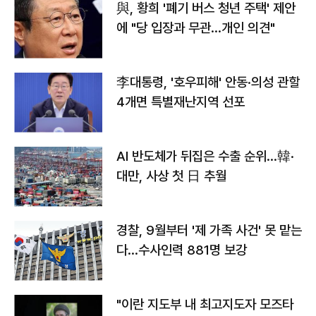
與, 황희 '폐기 버스 청년 주택' 제안
에 "당 입장과 무관…개인 의견"
李대통령, '호우피해' 안동·의성 관할
4개면 특별재난지역 선포
AI 반도체가 뒤집은 수출 순위…韓·
대만, 사상 첫 日 추월
경찰, 9월부터 '제 가족 사건' 못 맡는
다…수사인력 881명 보강
"이란 지도부 내 최고지도자 모즈타