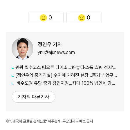
0
0
정연우 기자
ynu@ajunews.com
관광 필수코스 떠오른 다이소...'K-뷰티·소품 쇼핑 성지'로 등극
[정연우의 중기직설] 숫자에 가려진 현장...중기부 업무보고의 그늘
비수도권 유망 중기 창업지원...최대 100% 법인세 감면 나서
기자의 다른기사
©'5개국어 글로벌 경제신문' 아주경제. 무단전재·재배포 금지