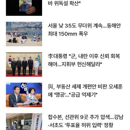
바 위독설 확산"
서울 낮 35도 무더위 계속…동해안
최대 150㎜ 폭우
李대통령 "군, 내란 이후 신뢰 회복
해야…지휘부 헌신해달라"
與, 부동산 세제 개편안 비판 오세훈
에 '맹공'…"공급 억제기"
합수본, 선관위 9곳 추가 압색…강남
·서초도 '투표율 허위 입력' 정황