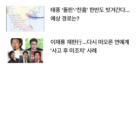
태풍 '돌핀'·'찬홈' 한반도 빗겨간다…
예상 경로는?
이재룡 재판行…다시 떠오른 연예계
'사고 후 미조치' 사례